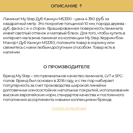
ОПИСАНИЕ
руб.
Ламинат My Step Дуб Канкун MS3310 - цена 4 390
за
квадратный метр. Это покрытие толщиной 10 мм, порода дерева -
дуб, фаска с 4-х сторон. Брашированная поверхность ламината
имеет светлый оттенок и матовый блеск. Для того, чтобы купить в
интернет-магазине ламинат из коллекции My Step Херрингбон
Манор+ Дуб Канкун MS3310, положите товар в корзину или
свяжитесь с нами любым доступным способом. Товар есть в
наличии.
О ПРОИЗВОДИТЕЛЕ
Бренд My Step – это премиальное качество ламината, LVT и SPC-
полов. Бренд был основан в 2016 году, и с тех пор набирает
популярность за счет производства широкой линейки
долговечных износостойких напольных покрытий, использования
высоких европейских норм, стандартов качества и постоянного
пополнения ассортимента новыми коллекциями бренда.
Читать подробнее