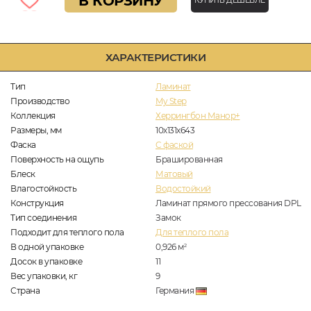
В КОРЗИНУ
КУПИТЬ ДЕШЕВЛЕ
ХАРАКТЕРИСТИКИ
Тип
Ламинат
Производство
My Step
Коллекция
Херрингбон Манор+
Размеры, мм
10х131х643
Фаска
C фаской
Поверхность на ощупь
Брашированная
Блеск
Матовый
Влагостойкость
Водостойкий
Конструкция
Ламинат прямого прессования DPL
Тип соединения
Замок
Подходит для теплого пола
Для теплого пола
В одной упаковке
0,926
м
2
Досок в упаковке
11
Вес упаковки, кг
9
Страна
Германия