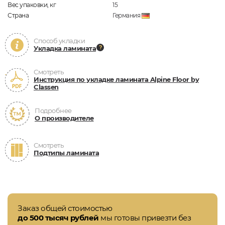
Вес упаковки, кг
15
Страна
Германия
Способ укладки
Укладка ламината
Смотреть
Инструкция по укладке ламината Alpine Floor by
Classen
Подробнее
О производителе
Смотреть
Подтипы ламината
Заказ общей стоимостью
до 500 тысяч рублей
мы готовы привезти без