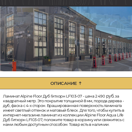
ОПИСАНИЕ
руб.
Ламинат Alpine Floor Дуб Гитхорн LF103-07 - цена 2 490
за
квадратный метр. Это покрытие толщиной 8 мм, порода дерева -
дуб, фаска с 4-х сторон. Брашированная поверхность ламината
имеет светлый оттенок и матовый блеск. Для того, чтобы купить в
интернет-магазине ламинат из коллекции Alpine Floor Aqua Life
Дуб Гитхорн LF103-07, положите товар в корзину или свяжитесь с
нами любым доступным способом. Товар есть в наличии.