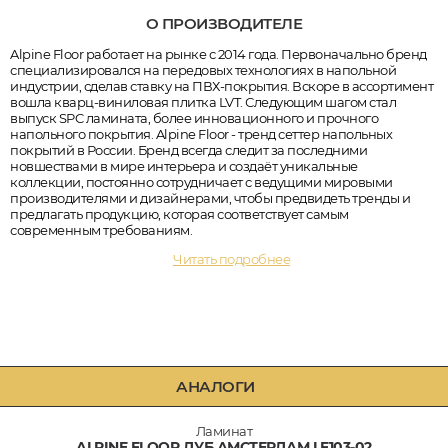
О ПРОИЗВОДИТЕЛЕ
Alpine Floor работает на рынке с 2014 года. Первоначально бренд
специализировался на передовых технологиях в напольной
индустрии, сделав ставку на ПВХ-покрытия. Вскоре в ассортимент
вошла кварц-виниловая плитка LVT. Следующим шагом стал
выпуск SPC ламината, более инновационного и прочного
напольного покрытия. Alpine Floor - тренд сеттер напольных
покрытий в России. Бренд всегда следит за последними
новшествами в мире интерьера и создаёт уникальные
коллекции, постоянно сотрудничает с ведущими мировыми
производителями и дизайнерами, чтобы предвидеть тренды и
предлагать продукцию, которая соответствует самым
современным требованиям.
Читать подробнее
АНАЛОГИ
Ламинат
ALPINE FLOOR ДУБ АМСТЕРДАМ LF103-02