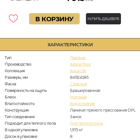
В КОРЗИНУ
КУПИТЬ ДЕШЕВЛЕ
ХАРАКТЕРИСТИКИ
Тип
Ламинат
Производство
Alpine Floor
Коллекция
Aqua Life
Размеры, мм
8х192х1285
Фаска
C фаской
Поверхность на ощупь
Брашированная
Блеск
Матовый
Влагостойкость
Водостойкий
Конструкция
Ламинат прямого прессования DPL
Тип соединения
Замок
Подходит для теплого пола
Для теплого пола
В одной упаковке
1,973
м
2
Досок в упаковке
8