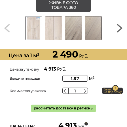
ЖИВЫЕ ФОТО
ТОВАРА 360
2 490
Цена за 1 м²
РУБ.
4 913
РУБ.
Цена за упаковку
м
2
Введите площадь
Запас
Количество упаковок
на подрезку
рассчитать доставку в регионы
4 913
ВАША ЦЕНА:
РУБ.