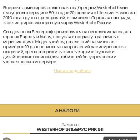
Впервые ламинированные полы под брендом Westerhof были
выпущены в середине 80-х годов 20 столетия в Швеции. Начиная с
2010 года, группа предприятий, в том числе «Торговая площадь»,
зарегистрировали торговую марку Westerhof в России.
Сегодня полы Вестерхоф производятся на нескольких заводах в
странах Европы и Китая, поступая в продажу в различных
модификациях. Модельный ряд коллекций насчитывает
примерно 10 разноплановых направлений ламинированных
покрытий, среди которых изысканные архитектурные и
дизайнерские новинки для любителей безупречности и
утонченности в интерьере.
Читать подробнее
АНАЛОГИ
Ламинат
WESTERHOF ЭЛЬБРУС PRK 911