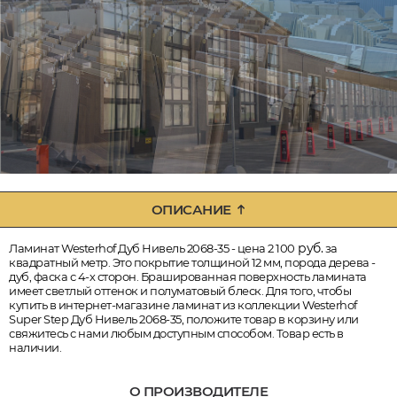
ОПИСАНИЕ
руб.
Ламинат Westerhof Дуб Нивель 2068-35 - цена 2 100
за
квадратный метр. Это покрытие толщиной 12 мм, порода дерева -
дуб, фаска с 4-х сторон. Брашированная поверхность ламината
имеет светлый оттенок и полуматовый блеск. Для того, чтобы
купить в интернет-магазине ламинат из коллекции Westerhof
Super Step Дуб Нивель 2068-35, положите товар в корзину или
свяжитесь с нами любым доступным способом. Товар есть в
наличии.
О ПРОИЗВОДИТЕЛЕ