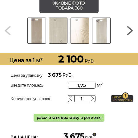
ЖИВЫЕ ФОТО
ТОВАРА 360
2 100
Цена за 1 м²
РУБ.
3 675
РУБ.
Цена за упаковку
м
2
Введите площадь
Запас
Количество упаковок
на подрезку
рассчитать доставку в регионы
3 675
ВАША ЦЕНА:
РУБ.