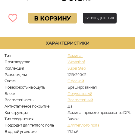
В КОРЗИНУ
КУПИТЬ ДЕШЕВЛЕ
ХАРАКТЕРИСТИКИ
Тип
Ламинат
Производство
Westerhof
Коллекция
Super Step
Размеры, мм
1215x240x12
Фаска
C фаской
Поверхность на ощупь
Брашированная
Блеск
Полуматовый
Влагостойкость
Влагостойкий
Антистатичное покрытие
Да
Конструкция
Ламинат прямого прессования DPL
Тип соединения
Замок
Подходит для теплого пола
Для теплого пола
В одной упаковке
1,75
м
2