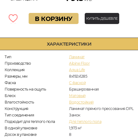
В КОРЗИНУ
КУПИТЬ ДЕШЕВЛЕ
ХАРАКТЕРИСТИКИ
Тип
Ламинат
Производство
Alpine Floor
Коллекция
Aqua Life
Размеры, мм
8х192х1285
Фаска
C фаской
Поверхность на ощупь
Брашированная
Блеск
Матовый
Влагостойкость
Водостойкий
Конструкция
Ламинат прямого прессования DPL
Тип соединения
Замок
Подходит для теплого пола
Для теплого пола
В одной упаковке
1,973
м
2
Досок в упаковке
8