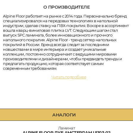
О ПРОИЗВОДИТЕЛЕ
Alpine Floor работает на рынке с 2014 года. Первоначально бренд
специализировался на передовых технологиях в напольной
индустрии, сделав ставку на ПВХ-покрытия. Вскоре в ассортимент
вошла кварц-виниловая плитка LVT. Следующим шагом стал
выпуск SPC ламината, более инновационного и прочного
напольного покрытия. Alpine Floor - тренд сеттер напольных
покрытий в России. Бренд всегда следит за последними
новшествами в мире интерьера и создаёт уникальные
коллекции, постоянно сотрудничает с ведущими мировыми
производителями и дизайнерами, чтобы предвидеть тренды и
предлагать продукцию, которая соответствует самым
современным требованиям.
Читать подробнее
АНАЛОГИ
Ламинат
ALPINE FLOOR ДУБ АМСТЕРДАМ LF103-02