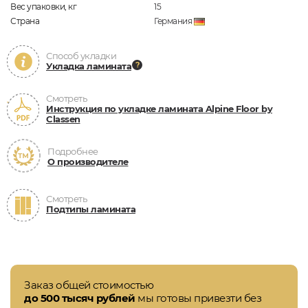
Вес упаковки, кг
15
Страна
Германия
Способ укладки
Укладка ламината
Смотреть
Инструкция по укладке ламината Alpine Floor by
Classen
Подробнее
О производителе
Смотреть
Подтипы ламината
Заказ общей стоимостью
до 500 тысяч рублей
мы готовы привезти без