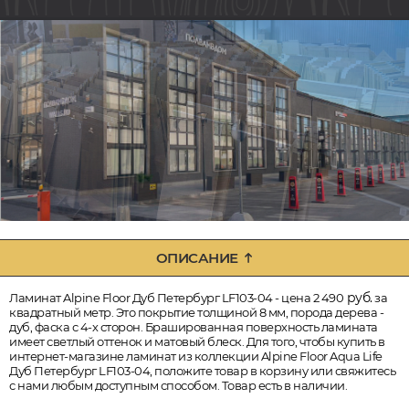
ОПИСАНИЕ
руб.
Ламинат Alpine Floor Дуб Петербург LF103-04 - цена 2 490
за
квадратный метр. Это покрытие толщиной 8 мм, порода дерева -
дуб, фаска с 4-х сторон. Брашированная поверхность ламината
имеет светлый оттенок и матовый блеск. Для того, чтобы купить в
интернет-магазине ламинат из коллекции Alpine Floor Aqua Life
Дуб Петербург LF103-04, положите товар в корзину или свяжитесь
с нами любым доступным способом. Товар есть в наличии.