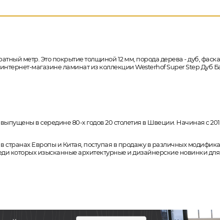
ратный метр. Это покрытие толщиной 12 мм, порода дерева - дуб, фаск
в интернет-магазине ламинат из коллекции Westerhof Super Step Дуб Ба
ущены в середине 80-х годов 20 столетия в Швеции. Начиная с 2010 
 в странах Европы и Китая, поступая в продажу в различных модифи
и которых изысканные архитектурные и дизайнерские новинки для л