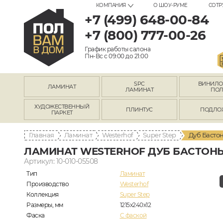
КОМПАНИЯ
О ШОУ-РУМЕ
СОТР
+7 (499) 648-00-84
+7 (800) 777-00-26
График работы салона
Пн-Вс с 09:00 до 21:00
SPC
ВИНИЛ
ЛАМИНАТ
ЛАМИНАТ
ПО
ХУДОЖЕСТВЕННЫЙ
ПЛИНТУС
ПОДЛО
ПАРКЕТ
Главная
Ламинат
Westerhof
Super Step
Дуб Бастон
ЛАМИНАТ WESTERHOF ДУБ БАСТОНЬ 
Артикул: 10-010-05508
Тип
Ламинат
Производство
Westerhof
Коллекция
Super Step
Размеры, мм
1215x240x12
Фаска
C фаской