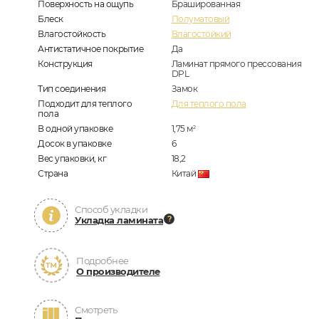
Поверхность на ощупь
Брашированная
Блеск
Полуматовый
Влагостойкость
Влагостойкий
Антистатичное покрытие
Да
Конструкция
Ламинат прямого прессования
DPL
Тип соединения
Замок
Подходит для теплого
Для теплого пола
пола
В одной упаковке
1,75
м
2
Досок в упаковке
6
Вес упаковки, кг
18,2
Страна
Китай
Способ укладки
Укладка ламината
Подробнее
О производителе
Смотреть