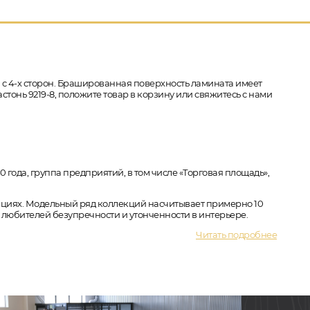
а с 4-х сторон. Брашированная поверхность ламината имеет
стонь 9219-8, положите товар в корзину или свяжитесь с нами
года, группа предприятий, в том числе «Торговая площадь»,
кациях. Модельный ряд коллекций насчитывает примерно 10
юбителей безупречности и утонченности в интерьере.
Читать подробнее