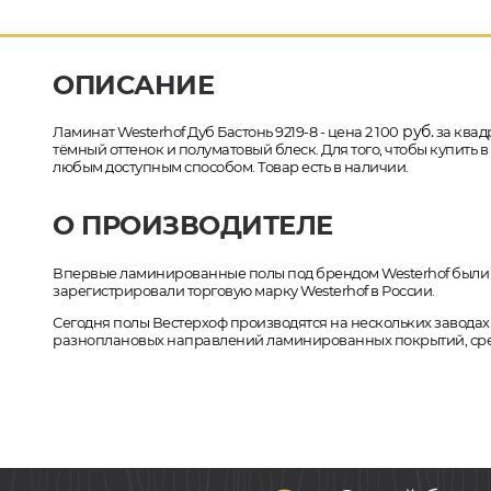
ОПИСАНИЕ
руб.
Ламинат Westerhof Дуб Бастонь 9219-8 - цена 2 100
за квад
тёмный оттенок и полуматовый блеск. Для того, чтобы купить 
любым доступным способом. Товар есть в наличии.
О ПРОИЗВОДИТЕЛЕ
Впервые ламинированные полы под брендом Westerhof были вып
зарегистрировали торговую марку Westerhof в России.
Сегодня полы Вестерхоф производятся на нескольких заводах
разноплановых направлений ламинированных покрытий, сред