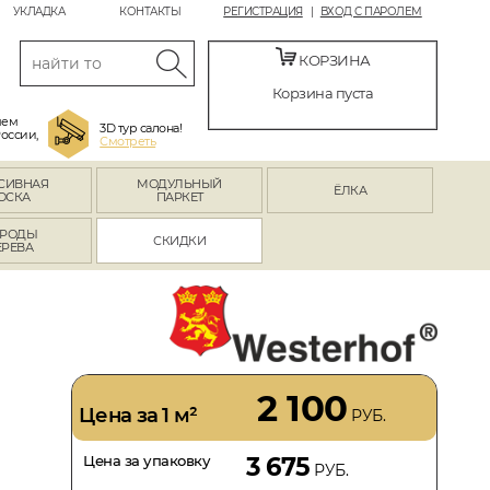
УКЛАДКА
КОНТАКТЫ
РЕГИСТРАЦИЯ
ВХОД С ПАРОЛЕМ
КОРЗИНА
Корзина пуста
яем
3D тур салона!
России,
Смотреть
СИВНАЯ
МОДУЛЬНЫЙ
ЁЛКА
ОСКА
ПАРКЕТ
РОДЫ
СКИДКИ
ЕРЕВА
2 100
Цена за 1 м²
РУБ.
Цена за упаковку
3 675
РУБ.