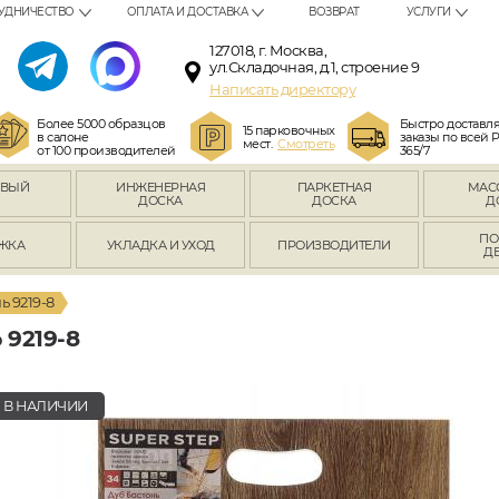
УДНИЧЕСТВО
ОПЛАТА И ДОСТАВКА
ВОЗВРАТ
УСЛУГИ
127018, г. Москва,
ул.Складочная, д.1, строение 9
Написать директору
Более 5000 образцов
Быстро доставл
15 парковочных
в салоне
заказы по всей 
мест.
Смотреть
от 100 производителей
365/7
ОВЫЙ
ИНЖЕНЕРНАЯ
ПАРКЕТНАЯ
МАС
Л
ДОСКА
ДОСКА
Д
ПО
ЖКА
УКЛАДКА И УХОД
ПРОИЗВОДИТЕЛИ
Д
ь 9219-8
9219-8
В НАЛИЧИИ