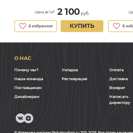
2 100
Цена за 1 м²
Це
руб.
КУПИТЬ
О НАС
Почему мы?
Укладка
Оплата
Наша команда
Реставрация
Доставка
Поставщикам
Возврат
Дизайнерам
Написать
директору
© Интернет-магазин Polvamvdom.ru 2011-2026. Все права защищен