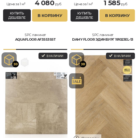
4 080
1 585
Цена за 1 м²
руб.
Цена за 1 м²
руб.
КУПИТЬ
КУПИТЬ
В КОРЗИНУ
В КОРЗИНУ
ДЕШЕВЛЕ
ДЕШЕВЛЕ
SPC ламинат
SPC ламинат
AQUAFLOOR AF3553SST
DAMY FLOOR ЭДИНБУРГ 191023EL-13
В НАЛИЧИИ
В НАЛИЧИИ