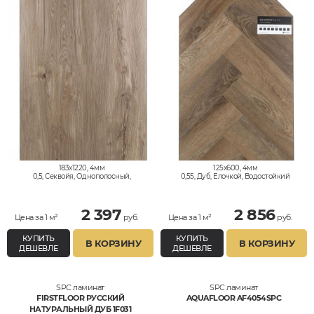
183x1220, 4мм
125x600, 4мм
0,5, Секвойя, Однополосный,
0,55, Дуб, Елочкой, Водостойкий
Водостойкий
2 397
2 856
Цена за 1 м²
руб.
Цена за 1 м²
руб.
КУПИТЬ
КУПИТЬ
В КОРЗИНУ
В КОРЗИНУ
ДЕШЕВЛЕ
ДЕШЕВЛЕ
SPC ламинат
SPC ламинат
FIRSTFLOOR РУССКИЙ
AQUAFLOOR AF4054SPC
НАТУРАЛЬНЫЙ ДУБ 1F031