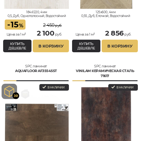
184x1220, 4мм
125x600, 4мм
0,5, Дуб, Однополосный, Водостойкий
0,55, Дуб, Елочкой, Водостойкий
-
15
2 450
%
руб.
2 100
2 856
Цена за 1 м²
руб.
Цена за 1 м²
руб.
КУПИТЬ
КУПИТЬ
В КОРЗИНУ
В КОРЗИНУ
ДЕШЕВЛЕ
ДЕШЕВЛЕ
SPC ламинат
SPC ламинат
AQUAFLOOR AF3554SST
VINILAM КЕРАМИЧЕСКАЯ СТАЛЬ
71617
В НАЛИЧИИ
В НАЛИЧИИ