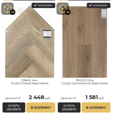
В НАЛИЧИИ
В НАЛИЧИИ
128x640, 4мм
183x1220, 3,5мм
0,5, Дуб, Елочкой, Водостойкий
0,3, Дуб, Однополосный, Водостойкий
2 448
1 581
Цена за 1 м²
руб.
Цена за 1 м²
руб.
КУПИТЬ
КУПИТЬ
В КОРЗИНУ
В КОРЗИНУ
ДЕШЕВЛЕ
ДЕШЕВЛЕ