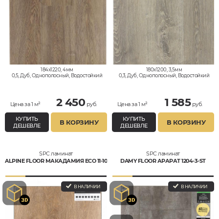
184x1220, 4мм
180x1200, 3,5мм
0,5, Дуб, Однополосный, Водостойкий
0,3, Дуб, Однополосный, Водостойкий
2 450
1 585
Цена за 1 м²
руб.
Цена за 1 м²
руб.
КУПИТЬ
КУПИТЬ
В КОРЗИНУ
В КОРЗИНУ
ДЕШЕВЛЕ
ДЕШЕВЛЕ
SPC ламинат
SPC ламинат
ALPINE FLOOR МАКАДАМИЯ ECO 11-10
DAMY FLOOR АРАРАТ 1204-3-ST
В НАЛИЧИИ
В НАЛИЧИИ