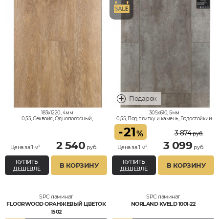
183x1220, 4мм
305x610, 5мм
0,55, Секвойя, Однополосный,
0,55, Под плитку и камень, Водостойкий
Водостойкий
-
21
3 874
%
руб.
2 540
3 099
Цена за 1 м²
руб.
Цена за 1 м²
руб.
КУПИТЬ
КУПИТЬ
В КОРЗИНУ
В КОРЗИНУ
ДЕШЕВЛЕ
ДЕШЕВЛЕ
SPC ламинат
SPC ламинат
FLOORWOOD ОРАНЖЕВЫЙ ЦВЕТОК
NORLAND KVELD 1001-22
1502