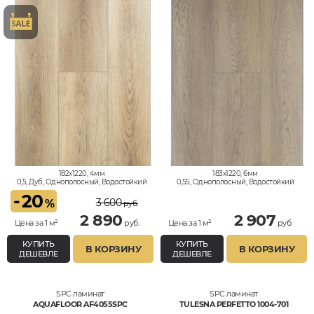
182x1220, 4мм
183x1220, 6мм
0,5, Дуб, Однополосный, Водостойкий
0,55, Однополосный, Водостойкий
-
20
3 600
%
руб.
2 890
2 907
Цена за 1 м²
руб.
Цена за 1 м²
руб.
КУПИТЬ
КУПИТЬ
В КОРЗИНУ
В КОРЗИНУ
ДЕШЕВЛЕ
ДЕШЕВЛЕ
SPC ламинат
SPC ламинат
AQUAFLOOR AF4055SPC
TULESNA PERFETTO 1004-701