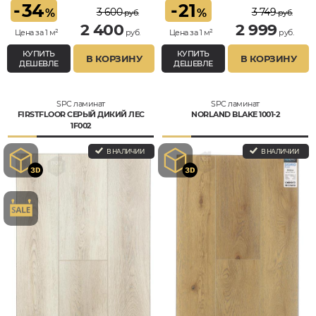
-
34
-
21
3 600
3 749
%
%
руб.
руб.
2 400
2 999
Цена за 1 м²
руб.
Цена за 1 м²
руб.
КУПИТЬ
КУПИТЬ
В КОРЗИНУ
В КОРЗИНУ
ДЕШЕВЛЕ
ДЕШЕВЛЕ
SPC ламинат
SPC ламинат
FIRSTFLOOR СЕРЫЙ ДИКИЙ ЛЕС
NORLAND BLAKE 1001-2
1F002
В НАЛИЧИИ
В НАЛИЧИИ