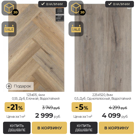
В НАЛИЧИИ
В НАЛИЧИИ
123x615, 4мм
225x1520, 8мм
0,55, Дуб, Елочкой, Водостойкий
0,5, Дуб, Однополосный, Водостойкий
-
21
-
5
3 749
4 299
%
%
руб.
руб.
2 999
4 099
Цена за 1 м²
руб.
Цена за 1 м²
руб.
КУПИТЬ
КУПИТЬ
В КОРЗИНУ
В КОРЗИНУ
ДЕШЕВЛЕ
ДЕШЕВЛЕ