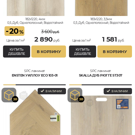
182x1220, 4мм
183x1220, 3,5мм
0,5, Дуб, Однополосный, Водостойкий
0,3, Дуб, Однополосный, Водостойкий
-
20
3 600
%
руб.
2 890
1 581
Цена за 1 м²
руб.
Цена за 1 м²
руб.
КУПИТЬ
КУПИТЬ
В КОРЗИНУ
В КОРЗИНУ
ДЕШЕВЛЕ
ДЕШЕВЛЕ
SPC ламинат
SPC ламинат
ENSTEN УИЛЛОУ ECO 103-01
SKALLA ДУБ РЮГГЕ ST307
В НАЛИЧИИ
В НАЛИЧИИ