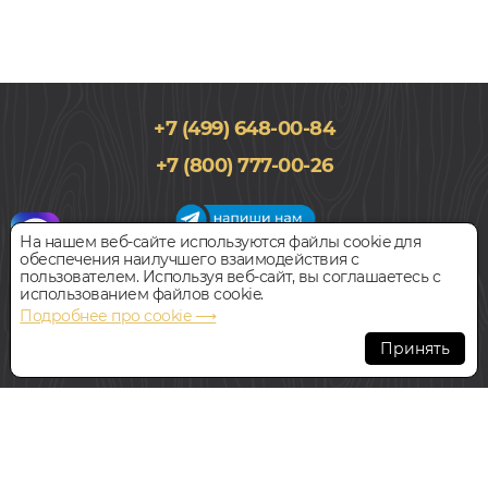
+7 (499) 648-00-84
+7 (800) 777-00-26
На нашем веб-сайте используются файлы cookie для
обеспечения наилучшего взаимодействия с
График работы салона
пользователем. Используя веб-сайт, вы соглашаетесь с
Пн-Вс с 09:00 до 21:00
использованием файлов cookie.
Наш адрес:
127018, г. Москва,
Подробнее про cookie ⟶
ул.Складочная, д.1, строение 9
Принять
Всегда свободная парковка
© Интернет-магазин Polvamvdom.ru 2011-2026. Все права
защищены.
При копировании материалов прямая ссылка на сайт
обязательна
.