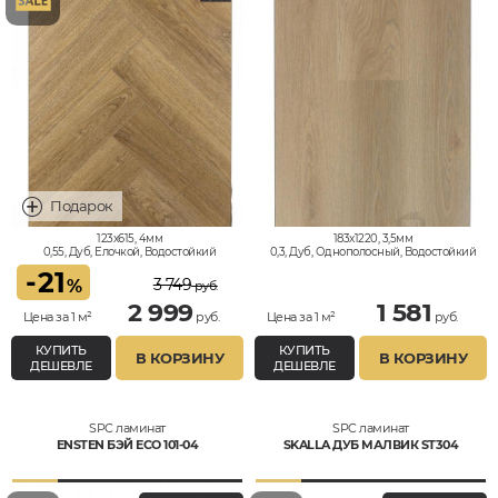
123x615, 4мм
183x1220, 3,5мм
0,55, Дуб, Елочкой, Водостойкий
0,3, Дуб, Однополосный, Водостойкий
-
21
3 749
%
руб.
2 999
1 581
Цена за 1 м²
руб.
Цена за 1 м²
руб.
КУПИТЬ
КУПИТЬ
В КОРЗИНУ
В КОРЗИНУ
ДЕШЕВЛЕ
ДЕШЕВЛЕ
SPC ламинат
SPC ламинат
ENSTEN БЭЙ ECO 101-04
SKALLA ДУБ МАЛВИК ST304