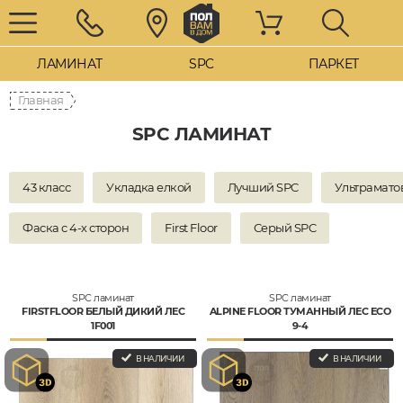
ЛАМИНАТ
SPC
ПАРКЕТ
Главная
SPC ЛАМИНАТ
43 класс
Укладка елкой
Лучший SPC
Ультрамато
Фаска с 4-х сторон
First Floor
Серый SPC
SPC ламинат
SPC ламинат
FIRSTFLOOR БЕЛЫЙ ДИКИЙ ЛЕС
ALPINE FLOOR ТУМАННЫЙ ЛЕС ECO
1F001
9-4
В НАЛИЧИИ
В НАЛИЧИИ