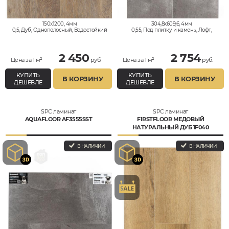
150x1200, 4мм
304,8x609,6, 4мм
0,5, Дуб, Однополосный, Водостойкий
0,55, Под плитку и камень, Лофт,
Микроцемент, Водостойкий
2 450
2 754
Цена за 1 м²
руб.
Цена за 1 м²
руб.
КУПИТЬ
КУПИТЬ
В КОРЗИНУ
В КОРЗИНУ
ДЕШЕВЛЕ
ДЕШЕВЛЕ
SPC ламинат
SPC ламинат
AQUAFLOOR AF3555SST
FIRSTFLOOR МЕДОВЫЙ
НАТУРАЛЬНЫЙ ДУБ 1F040
В НАЛИЧИИ
В НАЛИЧИИ