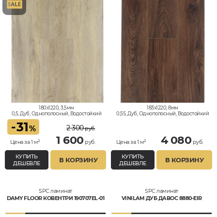
180x1220, 3,5мм
183x1220, 8мм
0,5, Дуб, Однополосный, Водостойкий
0,55, Дуб, Однополосный, Водостойкий
-
31
2 300
%
руб.
1 600
4 080
Цена за 1 м²
руб.
Цена за 1 м²
руб.
КУПИТЬ
КУПИТЬ
В КОРЗИНУ
В КОРЗИНУ
ДЕШЕВЛЕ
ДЕШЕВЛЕ
SPC ламинат
SPC ламинат
DAMY FLOOR КОВЕНТРИ 190707EL-01
VINILAM ДУБ ДАВОС 8880-EIR