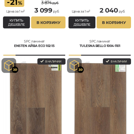
-
21
3 874
%
руб.
3 099
2 040
Цена за 1 м²
руб.
Цена за 1 м²
руб.
КУПИТЬ
КУПИТЬ
В КОРЗИНУ
В КОРЗИНУ
ДЕШЕВЛЕ
ДЕШЕВЛЕ
SPC ламинат
SPC ламинат
ENSTEN АЙВА ECO 102-15
TULESNA BELLO 1004-1101
В НАЛИЧИИ
В НАЛИЧИИ