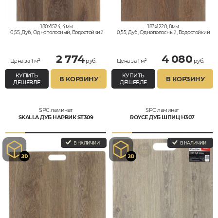
180x1524, 4мм
183x1220, 8мм
0,55, Дуб, Однополосный, Водостойкий
0,55, Дуб, Однополосный, Водостойкий
2 774
4 080
Цена за 1 м²
руб.
Цена за 1 м²
руб.
КУПИТЬ
КУПИТЬ
В КОРЗИНУ
В КОРЗИНУ
ДЕШЕВЛЕ
ДЕШЕВЛЕ
SPC ламинат
SPC ламинат
SKALLA ДУБ НАРВИК ST309
ROYCE ДУБ ШПИЦ H307
В НАЛИЧИИ
В НАЛИЧИИ