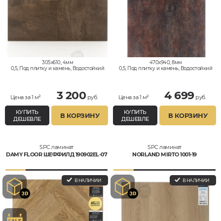
305x610, 4мм
470x940, 8мм
0,5, Под плитку и камень, Водостойкий
0,5, Под плитку и камень, Водостойкий
3 200
4 699
Цена за 1 м²
руб.
Цена за 1 м²
руб.
КУПИТЬ
КУПИТЬ
В КОРЗИНУ
В КОРЗИНУ
ДЕШЕВЛЕ
ДЕШЕВЛЕ
SPC ламинат
SPC ламинат
DAMY FLOOR ШЕФФИЛД 190902EL-07
NORLAND MIRTO 1001-19
В НАЛИЧИИ
В НАЛИЧИИ