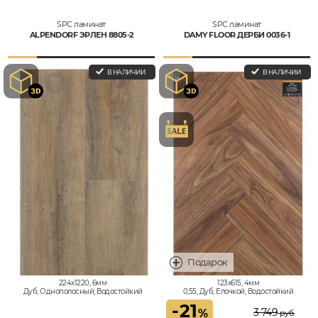
SPC ламинат
SPC ламинат
ALPENDORF ЭРЛЕН 8805-2
DAMY FLOOR ДЕРБИ 0036-1
В НАЛИЧИИ
В НАЛИЧИИ
224x1220, 6мм
123x615, 4мм
Дуб, Однополосный, Водостойкий
0,55, Дуб, Елочкой, Водостойкий
-
21
3 749
%
руб.