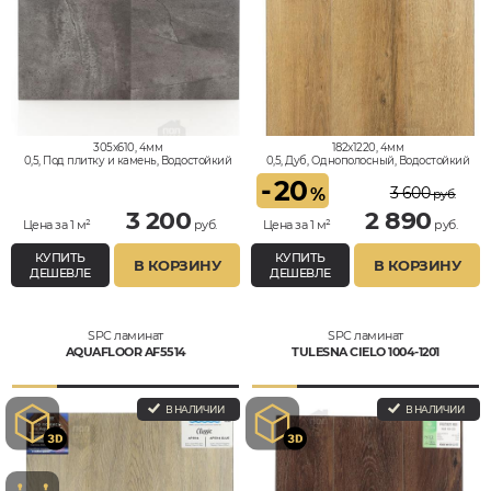
305x610, 4мм
182x1220, 4мм
0,5, Под плитку и камень, Водостойкий
0,5, Дуб, Однополосный, Водостойкий
-
20
3 600
%
руб.
3 200
2 890
Цена за 1 м²
руб.
Цена за 1 м²
руб.
КУПИТЬ
КУПИТЬ
В КОРЗИНУ
В КОРЗИНУ
ДЕШЕВЛЕ
ДЕШЕВЛЕ
SPC ламинат
SPC ламинат
AQUAFLOOR AF5514
TULESNA CIELO 1004-1201
В НАЛИЧИИ
В НАЛИЧИИ