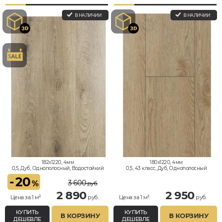
В НАЛИЧИИ
В НАЛИЧИИ
182x1220, 4мм
180x1220, 4мм
0,5, Дуб, Однополосный, Водостойкий
0,5, 43 класс, Дуб, Однополосный
-
20
3 600
%
руб.
2 890
2 950
Цена за 1 м²
руб.
Цена за 1 м²
руб.
КУПИТЬ
КУПИТЬ
В КОРЗИНУ
В КОРЗИНУ
ДЕШЕВЛЕ
ДЕШЕВЛЕ