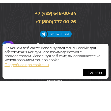
+7 (499) 648-00-84
+7 (800) 777-00-26
График работы салона
На нашем веб-сайте используются файлы cookie для
Пн-Вс с 09:00 до 21:00
обеспечения наилучшего взаимодействия с
Наш адрес:
127018, г. Москва,
пользователем. Используя веб-сайт, вы соглашаетесь с
ул.Складочная, д.1, строение 9
использованием файлов cookie.
Подробнее про cookie ⟶
Всегда свободная парковка
Принять
© Интернет-магазин Polvamvdom.ru 2011-2026. Все права
защищены.
При копировании материалов прямая ссылка на сайт
обязательна
.
НАШ ПАРТНЁР