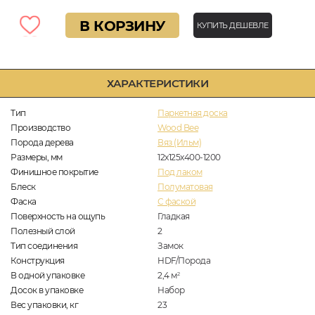
В КОРЗИНУ
КУПИТЬ ДЕШЕВЛЕ
ХАРАКТЕРИСТИКИ
Тип
Паркетная доска
Производство
Wood Bee
Порода дерева
Вяз (Ильм)
Размеры, мм
12x125x400-1200
Финишное покрытие
Под лаком
Блеск
Полуматовая
Фаска
С фаской
Поверхность на ощупь
Гладкая
Полезный слой
2
Тип соединения
Замок
Конструкция
HDF/Порода
В одной упаковке
2,4
м
2
Досок в упаковке
Набор
Вес упаковки, кг
23