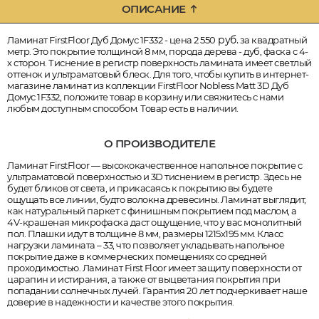
ОПИСАНИЕ
руб.
Ламинат FirstFloor Дуб Домус 1F332 - цена 2 550
за квадратный
метр. Это покрытие толщиной 8 мм, порода дерева - дуб, фаска с 4-
х сторон. Тиснение в регистр поверхность ламината имеет светлый
оттенок и ультраматовый блеск. Для того, чтобы купить в интернет-
магазине ламинат из коллекции FirstFloor Nobless Matt 3D Дуб
Домус 1F332, положите товар в корзину или свяжитесь с нами
любым доступным способом. Товар есть в наличии.
О ПРОИЗВОДИТЕЛЕ
Ламинат FirstFloor — высококачественное напольное покрытие с
ультраматовой поверхностью и 3D тиснением в регистр. Здесь не
будет бликов от света, и прикасаясь к покрытию вы будете
ощущать все линии, будто волокна древесины. Ламинат выглядит,
как натуральный паркет с финишным покрытием под маслом, а
4V-крашеная микрофаска даст ощущение, что у вас монолитный
пол. Плашки идут в толщине 8 мм, размеры 1215х195 мм. Класс
нагрузки ламината – 33, что позволяет укладывать напольное
покрытие даже в коммерческих помещениях со средней
проходимостью. Ламинат First Floor имеет защиту поверхности от
царапин и истирания, а также от выцветания покрытия при
попадании солнечных лучей. Гарантия 20 лет подчеркивает наше
доверие в надежности и качестве этого покрытия.