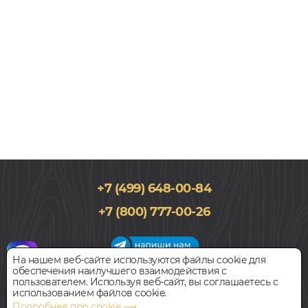
+7 (499) 648-00-84
195x1515, 8мм
+7 (800) 777-00-26
33 класс, Дуб, Однополосный, Влагостойкий
2 550
руб.
Цена за 1 м²
На нашем веб-сайте используются файлы cookie для
обеспечения наилучшего взаимодействия с
График работы салона
пользователем. Используя веб-сайт, вы соглашаетесь с
БЫСТРЫЙ ЗАКАЗ
КУПИТЬ
Пн-Вс с 09:00 до 21:00
использованием файлов cookie.
Наш адрес:
127018, г. Москва,
Подробнее про cookie ⟶
ул.Складочная, д.1, строение 9