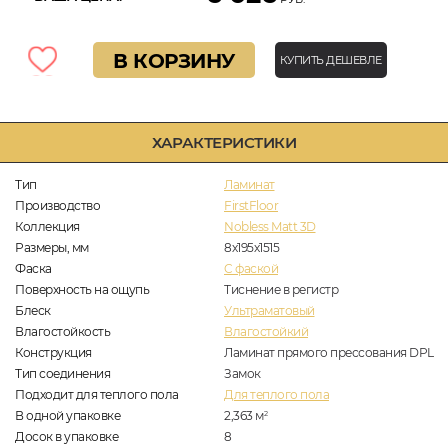
В КОРЗИНУ
КУПИТЬ ДЕШЕВЛЕ
ХАРАКТЕРИСТИКИ
Тип
Ламинат
Производство
FirstFloor
Коллекция
Nobless Matt 3D
Размеры, мм
8х195х1515
Фаска
C фаской
Поверхность на ощупь
Тиснение в регистр
Блеск
Ультраматовый
Влагостойкость
Влагостойкий
Конструкция
Ламинат прямого прессования DPL
Тип соединения
Замок
Подходит для теплого пола
Для теплого пола
В одной упаковке
2,363
м
2
Досок в упаковке
8