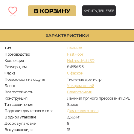
В КОРЗИНУ
КУПИТЬ ДЕШЕВЛЕ
ХАРАКТЕРИСТИКИ
Тип
Ламинат
Производство
FirstFloor
Коллекция
Nobless Matt 3D
Размеры, мм
8х195х1515
Фаска
C фаской
Поверхность на ощупь
Тиснение в регистр
Блеск
Ультраматовый
Влагостойкость
Влагостойкий
Конструкция
Ламинат прямого прессования DPL
Тип соединения
Замок
Подходит для теплого пола
Для теплого пола
В одной упаковке
2,363
м
2
Досок в упаковке
8
Вес упаковки, кг
15