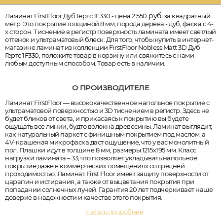
руб.
Ламинат FirstFloor Дуб Гертс 1F330 - цена 2 550
за квадратный
метр. Это покрытие толщиной 8 мм, порода дерева - дуб, фаска с 4-
х сторон. Тиснение в регистр поверхность ламината имеет светлый
оттенок и ультраматовый блеск. Для того, чтобы купить в интернет-
магазине ламинат из коллекции FirstFloor Nobless Matt 3D Дуб
Гертс 1F330, положите товар в корзину или свяжитесь с нами
любым доступным способом. Товар есть в наличии.
О ПРОИЗВОДИТЕЛЕ
Ламинат FirstFloor — высококачественное напольное покрытие с
ультраматовой поверхностью и 3D тиснением в регистр. Здесь не
будет бликов от света, и прикасаясь к покрытию вы будете
ощущать все линии, будто волокна древесины. Ламинат выглядит,
как натуральный паркет с финишным покрытием под маслом, а
4V-крашеная микрофаска даст ощущение, что у вас монолитный
пол. Плашки идут в толщине 8 мм, размеры 1215х195 мм. Класс
нагрузки ламината – 33, что позволяет укладывать напольное
покрытие даже в коммерческих помещениях со средней
проходимостью. Ламинат First Floor имеет защиту поверхности от
царапин и истирания, а также от выцветания покрытия при
попадании солнечных лучей. Гарантия 20 лет подчеркивает наше
доверие в надежности и качестве этого покрытия.
Читать подробнее