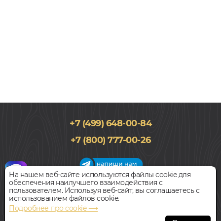
+7 (499) 648-00-84
195x1515, 8мм
+7 (800) 777-00-26
33 класс, Дуб, Однополосный, Влагостойкий
2 550
руб.
Цена за 1 м²
На нашем веб-сайте используются файлы cookie для
обеспечения наилучшего взаимодействия с
График работы салона
пользователем. Используя веб-сайт, вы соглашаетесь с
БЫСТРЫЙ ЗАКАЗ
КУПИТЬ
Пн-Вс с 09:00 до 21:00
использованием файлов cookie.
Наш адрес:
127018, г. Москва,
Подробнее про cookie ⟶
ул.Складочная, д.1, строение 9
Ламинат