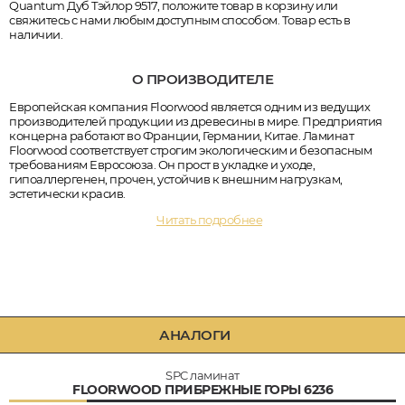
Quantum Дуб Тэйлор 9517, положите товар в корзину или
свяжитесь с нами любым доступным способом. Товар есть в
наличии.
О ПРОИЗВОДИТЕЛЕ
Европейская компания Floorwood является одним из ведущих
производителей продукции из древесины в мире. Предприятия
концерна работают во Франции, Германии, Китае. Ламинат
Floorwood соответствует строгим экологическим и безопасным
требованиям Евросоюза. Он прост в укладке и уходе,
гипоаллергенен, прочен, устойчив к внешним нагрузкам,
эстетически красив.
Читать подробнее
АНАЛОГИ
SPC ламинат
FLOORWOOD ПРИБРЕЖНЫЕ ГОРЫ 6236