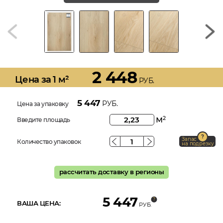
2 448
Цена за 1 м²
РУБ.
5 447
РУБ.
Цена за упаковку
м
2
Введите площадь
Запас
Количество упаковок
на подрезку
рассчитать доставку в регионы
5 447
ВАША ЦЕНА:
РУБ.