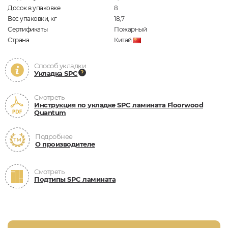
Досок в упаковке
8
Вес упаковки, кг
18,7
Сертификаты
Пожарный
Страна
Китай
Способ укладки
Укладка SPC
Смотреть
Инструкция по укладке SPC ламината Floorwood
Quantum
Подробнее
О производителе
Смотреть
Подтипы SPC ламината