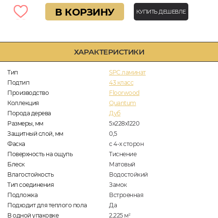
В КОРЗИНУ
КУПИТЬ ДЕШЕВЛЕ
ХАРАКТЕРИСТИКИ
Тип
SPC ламинат
Подтип
43 класс
Производство
Floorwood
Коллекция
Quantum
Порода дерева
Дуб
Размеры, мм
5х228х1220
Защитный слой, мм
0,5
Фаска
с 4-х сторон
Поверхность на ощупь
Тиснение
Блеск
Матовый
Влагостойкость
Водостойкий
Тип соединения
Замок
Подложка
Встроенная
Подходит для теплого пола
Да
В одной упаковке
2,225
м
2