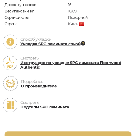
Досок в упаковке
16
Вес упаковки, кг
10,89
Сертификаты
Пожарный
Страна
Китай
Способ укладки
Укладка SPC ламината елкой
Смотреть
Инструкция по укладке SPC ламината Floorwood
Authentic
Подробнее
О производителе
Смотреть
Подтипы SPC ламината