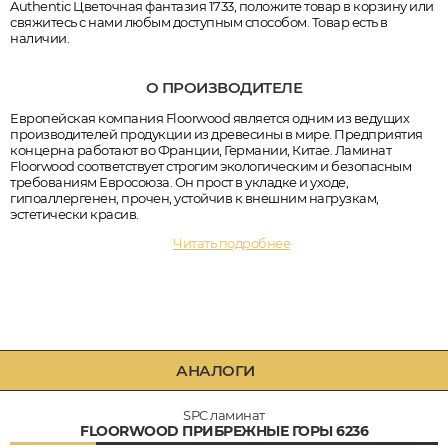
Authentic Цветочная фантазия 1733, положите товар в корзину или
свяжитесь с нами любым доступным способом. Товар есть в
наличии.
О ПРОИЗВОДИТЕЛЕ
Европейская компания Floorwood является одним из ведущих
производителей продукции из древесины в мире. Предприятия
концерна работают во Франции, Германии, Китае. Ламинат
Floorwood соответствует строгим экологическим и безопасным
требованиям Евросоюза. Он прост в укладке и уходе,
гипоаллергенен, прочен, устойчив к внешним нагрузкам,
эстетически красив.
Читать подробнее
АНАЛОГИ
SPC ламинат
FLOORWOOD ПРИБРЕЖНЫЕ ГОРЫ 6236