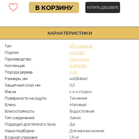
В КОРЗИНУ
КУПИТЬ ДЕШЕВЛЕ
ХАРАКТЕРИСТИКИ
Тип
SPC ламинат
Подтип
43 класс
Производство
Floorwood
Коллекция
Authentic
Порода дерева
Дуб
Размеры, мм
4х128х640
Защитный слой, мм
0,5
Фаска
с 4-х сторон
Поверхность на ощупь
Тиснение
Блеск
Матовый
Влагостойкость
Водостойкий
Тип соединения
Замок
Подходит для теплого пола
Да
Наши подборки
Для ванных комнат
В одной упаковке
1,31
м
2