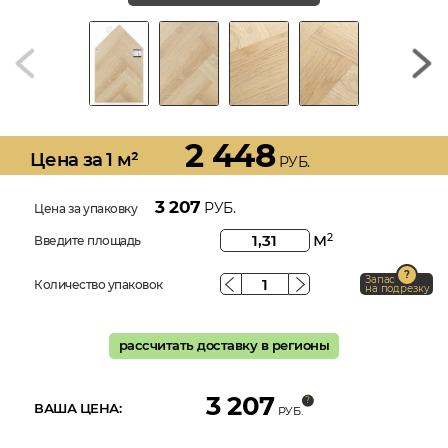
2 448
Цена за 1 м²
РУБ.
3 207
РУБ.
Цена за упаковку
м
2
Введите площадь
Запас
Количество упаковок
на подрезку
рассчитать доставку в регионы
3 207
ВАША ЦЕНА:
РУБ.