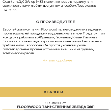
Quantum Дуб Эйлер 9433, положите товар в корзину или
свяжитесь с нами любым доступным способом. Товар есть в
наличии.
О ПРОИЗВОДИТЕЛЕ
Европейская компания Floorwood является одним из ведущих
производителей продукции из древесины в мире. Предприятия
концерна работают во Франции, Германии, Китае. Ламинат
Floorwood соответствует строгим экологическим и безопасным
требованиям Евросоюза. Он прост в укладке и уходе,
гипоаллергенен, прочен, устойчив к внешним нагрузкам,
эстетически красив.
Читать подробнее
АНАЛОГИ
SPC ламинат
FLOORWOOD ТАИНСТВЕННАЯ ЗВЕЗДА 3661