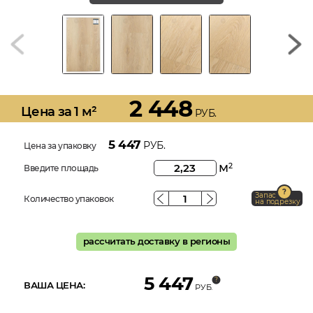
2 448
Цена за 1 м²
РУБ.
5 447
РУБ.
Цена за упаковку
м
2
Введите площадь
Запас
Количество упаковок
на подрезку
рассчитать доставку в регионы
5 447
ВАША ЦЕНА:
РУБ.