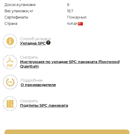
Досок в упаковке
8
Вес упаковки, кг
18,7
Сертификаты
Пожарный
Страна
Китай
Способ укладки
Укладка SPC
Смотреть
Инструкция по укладке SPC ламината Floorwood
Quantum
Подробнее
О производителе
Смотреть
Подтипы SPC ламината