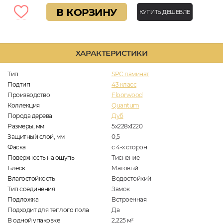
В КОРЗИНУ
КУПИТЬ ДЕШЕВЛЕ
ХАРАКТЕРИСТИКИ
Тип
SPC ламинат
Подтип
43 класс
Производство
Floorwood
Коллекция
Quantum
Порода дерева
Дуб
Размеры, мм
5х228х1220
Защитный слой, мм
0,5
Фаска
с 4-х сторон
Поверхность на ощупь
Тиснение
Блеск
Матовый
Влагостойкость
Водостойкий
Тип соединения
Замок
Подложка
Встроенная
Подходит для теплого пола
Да
В одной упаковке
2,225
м
2