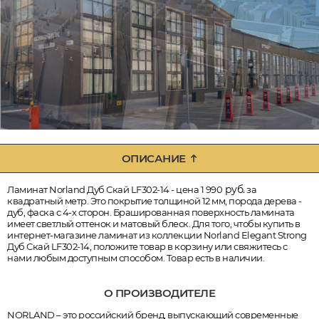
ОПИСАНИЕ
руб.
Ламинат Norland Дуб Скай LF302-14 - цена 1 990
за
квадратный метр. Это покрытие толщиной 12 мм, порода дерева -
дуб, фаска с 4-х сторон. Брашированная поверхность ламината
имеет светлый оттенок и матовый блеск. Для того, чтобы купить в
интернет-магазине ламинат из коллекции Norland Elegant Strong
Дуб Скай LF302-14, положите товар в корзину или свяжитесь с
нами любым доступным способом. Товар есть в наличии.
О ПРОИЗВОДИТЕЛЕ
NORLAND – это российский бренд, выпускающий современные