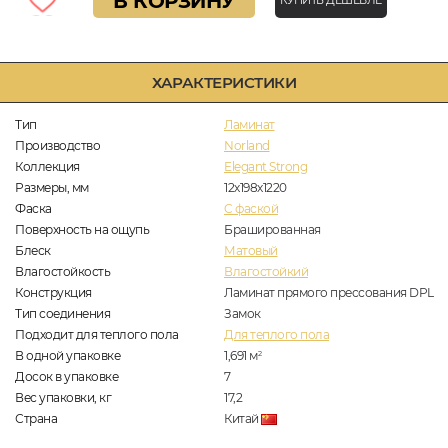
В КОРЗИНУ
КУПИТЬ ДЕШЕВЛЕ
ХАРАКТЕРИСТИКИ
Тип
Ламинат
Производство
Norland
Коллекция
Elegant Strong
Размеры, мм
12х198х1220
Фаска
C фаской
Поверхность на ощупь
Брашированная
Блеск
Матовый
Влагостойкость
Влагостойкий
Конструкция
Ламинат прямого прессования DPL
Тип соединения
Замок
Подходит для теплого пола
Для теплого пола
В одной упаковке
1,691
м
2
Досок в упаковке
7
Вес упаковки, кг
17,2
Страна
Китай