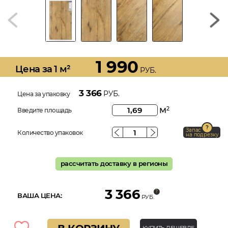
1 990
Цена за 1 м²
РУБ.
3 366
РУБ.
Цена за упаковку
м
2
Введите площадь
Запас
Количество упаковок
на подрезку
рассчитать доставку в регионы
3 366
ВАША ЦЕНА:
РУБ.