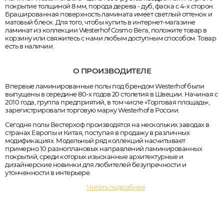
покрытие толщиной 8 мм, порода дерева - дуб, фаска с 4-х сторон.
Брашированная поверхность ламината имеет светлый оттенок и
матовый блеск. Для того, чтобы купить в интернет-магазине
ламинат из коллекции Westerhof Cosmo Вега, положите товар в
корзину или свяжитесь с нами любым доступным способом. Товар
есть в наличии.
О ПРОИЗВОДИТЕЛЕ
Впервые ламинированные полы под брендом Westerhof были
выпущены в середине 80-х годов 20 столетия в Швеции. Начиная с
2010 года, группа предприятий, в том числе «Торговая площадь»,
зарегистрировали торговую марку Westerhof в России.
Сегодня полы Вестерхоф производятся на нескольких заводах в
странах Европы и Китая, поступая в продажу в различных
модификациях. Модельный ряд коллекций насчитывает
примерно 10 разноплановых направлений ламинированных
покрытий, среди которых изысканные архитектурные и
дизайнерские новинки для любителей безупречности и
утонченности в интерьере.
Читать подробнее