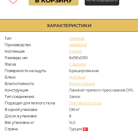
В КОРЗИНУ
КУПИТЬ ДЕШЕВЛЕ
ХАРАКТЕРИСТИКИ
Тип
Ламинат
Производство
Westerhof
Коллекция
Cosmo
Размеры, мм
8х190х1290
Фаска
C фаской
Поверхность на ощупь
Брашированная
Блеск
Матовый
Влагостойкость
Влагостойкий
Конструкция
Ламинат прямого прессования DPL
Тип соединения
Замок
Подходит для теплого пола
Для теплого пола
В одной упаковке
1,96
м
2
Досок в упаковке
8
Вес упаковки, кг
14,5
Страна
Турция