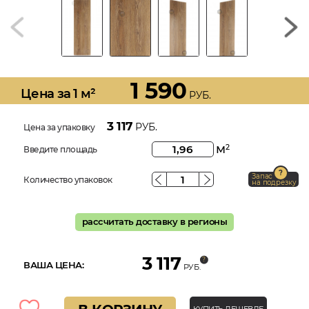
1 590
Цена за 1 м²
РУБ.
3 117
РУБ.
Цена за упаковку
м
2
Введите площадь
Запас
Количество упаковок
на подрезку
рассчитать доставку в регионы
3 117
ВАША ЦЕНА:
РУБ.