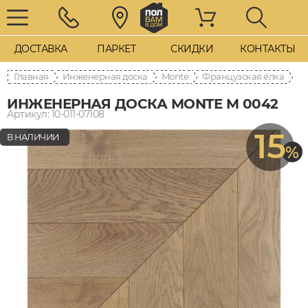
ДОСТАВКА
ПАРКЕТ
СКИДКИ
КОНТАКТЫ
Главная
Инженерная доска
Monte
Французская ёлка
ИНЖЕНЕРНАЯ ДОСКА MONTE M 0042
Артикул: 10-011-07108
15
В НАЛИЧИИ
%