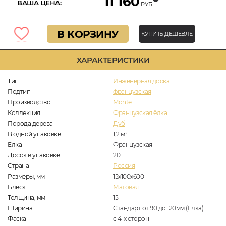
11 160
ВАША ЦЕНА:
РУБ.
В КОРЗИНУ
КУПИТЬ ДЕШЕВЛЕ
ХАРАКТЕРИСТИКИ
Тип
Инженерная доска
Подтип
французская
Производство
Monte
Коллекция
Французская ёлка
Порода дерева
Дуб
В одной упаковке
1,2
м
2
Елка
Французская
Досок в упаковке
20
Страна
Россия
Размеры, мм
15х100х600
Блеск
Матовая
Толщина, мм
15
Ширина
Стандарт от 90 до 120мм (Ёлка)
Фаска
с 4-х сторон