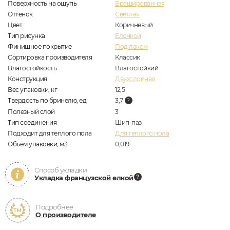
Поверхность на ощупь
Брашированная
Оттенок
Светлая
Цвет
Коричневый
Тип рисунка
Елочкой
Финишное покрытие
Под лаком
Сортировка производителя
Классик
Влагостойкость
Влагостойкий
Конструкция
Двухслойная
Вес упаковки, кг
12,5
Твердость по бринелю, ед
3,7
Полезный слой
3
Тип соединения
Шип-паз
Подходит для теплого пола
Для теплого пола
Объём упаковки, м3
0,019
Способ укладки
Укладка французской елкой
Подробнее
О производителе