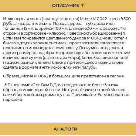
ОПИСАНИЕ
Инженерная доска (французская елка) Monte M 0042 – цена 9 300
руб.
за квадратный метр. Порода дерева – дуб, доска идет
толщиной 15 мм, шириной 100 мм, длиной 600 мм, с фаской с 4-х
сторон и в сортировке - классик. Поверхность брашированная.
Если вам понравился цвет данного декора M 0042, но вы хотели
бы его в других характеристиках - производитель готов сделать
покрытие по индивидуальному заказу. Доску можно сделать в
других размерах, подобрать сортировку с большим или меньшим
количеством сучков (разного диаметра), более брашированной/
гладкой, разной степени блеска, при этом декор можно также
сделать в формате английской елки или палубы.
Образец Monte M 0042 в большом щите представлен в салоне.
📍 В шоу-руме «Пол Вам В Дом» представлено более 5 тысяч
образцов инженерной доски. Не нужно ездить по всей Москве –
самый большой ассортимент у нас. Приезжайте. Есть бесплатная
парковка.
АНАЛОГИ