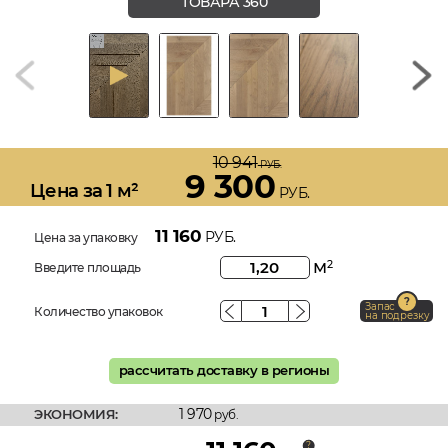
ТОВАРА 360
10 941
РУБ.
9 300
Цена за 1 м²
РУБ.
11 160
РУБ.
Цена за упаковку
м
2
Введите площадь
Запас
Количество упаковок
на подрезку
рассчитать доставку в регионы
1 970
ЭКОНОМИЯ:
руб.