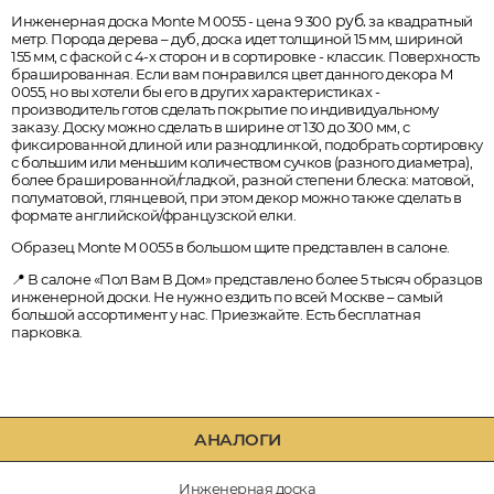
руб.
Инженерная доска Monte M 0055 - цена 9 300
за квадратный
метр. Порода дерева – дуб, доска идет толщиной 15 мм, шириной
155 мм, с фаской с 4-х сторон и в сортировке - классик. Поверхность
брашированная. Если вам понравился цвет данного декора M
0055, но вы хотели бы его в других характеристиках -
производитель готов сделать покрытие по индивидуальному
заказу. Доску можно сделать в ширине от 130 до 300 мм, с
фиксированной длиной или разнодлинкой, подобрать сортировку
с большим или меньшим количеством сучков (разного диаметра),
более брашированной/гладкой, разной степени блеска: матовой,
полуматовой, глянцевой, при этом декор можно также сделать в
формате английской/французской елки.
Образец Monte M 0055 в большом щите представлен в салоне.
📍 В салоне «Пол Вам В Дом» представлено более 5 тысяч образцов
инженерной доски. Не нужно ездить по всей Москве – самый
большой ассортимент у нас. Приезжайте. Есть бесплатная
парковка.
АНАЛОГИ
Инженерная доска