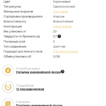
Цвет
Коричневый
Тип рисунка
Однополосный
Финишное покрытие
Под лаком
Сортировка производителя
Классик
Влагостойкость
Влагостойкий
Конструкция
Двухслойная
Вес упаковки, кг
20
Твердость по бринелю, ед
3,7
Полезный слой
3
Тип соединения
Шип-паз
Подходит для теплого пола
Для теплого пола
Объём упаковки, м3
0,018
Способ укладки
Укладка инженерной доски
Подробнее
О производителе
Смотреть
Подтипы инженерной доски