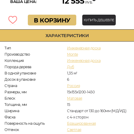
12 555
ВАША ЦЕНА:
РУБ.
В КОРЗИНУ
КУПИТЬ ДЕШЕВЛЕ
ХАРАКТЕРИСТИКИ
Тип
Инженерная доска
Производство
Monte
Коллекция
Инженерная доска
Порода дерева
Дуб
В одной упаковке
1,35
м
2
Досок в упаковке
6
Страна
Россия
Размеры, мм
15х155х1200-1450
Блеск
Матовая
Толщина, мм
15
Ширина
Стандарт от 130 до 160мм (МД/ИД)
Фаска
с 4-х сторон
Поверхность на ощупь
Брашированная
Оттенок
Светлая