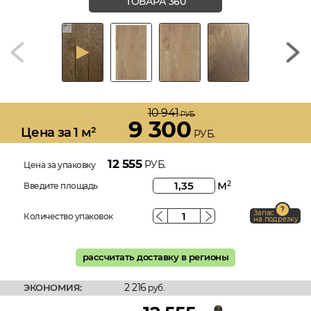
ТОВАРА 360
10 941
РУБ.
9 300
Цена за 1 м²
РУБ.
12 555
РУБ.
Цена за упаковку
м
2
Введите площадь
Запас
Количество упаковок
на подрезку
рассчитать доставку в регионы
2 216
ЭКОНОМИЯ:
руб.