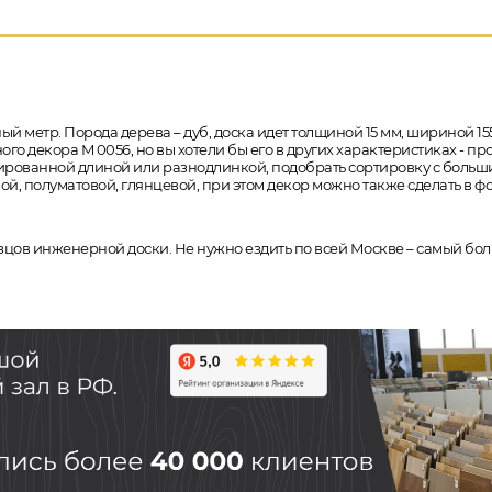
ый метр. Порода дерева – дуб, доска идет толщиной 15 мм, шириной 155 
о декора M 0056, но вы хотели бы его в других характеристиках - п
иксированной длиной или разнодлинкой, подобрать сортировку с боль
ой, полуматовой, глянцевой, при этом декор можно также сделать в 
азцов инженерной доски. Не нужно ездить по всей Москве – самый бол