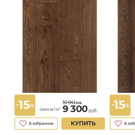
15
15
10 941
-
-
РУБ.
%
%
9 300
Цена за 1 м²
руб.
КУПИТЬ