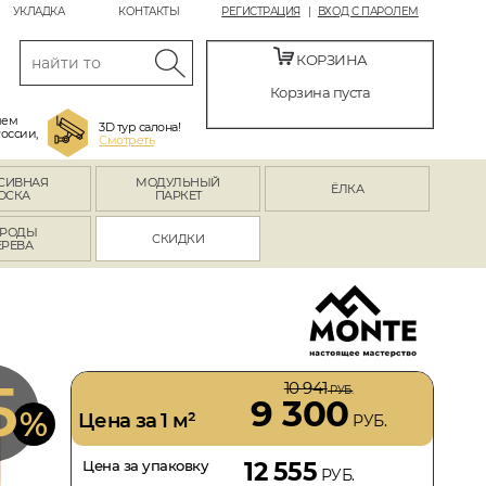
УКЛАДКА
КОНТАКТЫ
РЕГИСТРАЦИЯ
ВХОД С ПАРОЛЕМ
КОРЗИНА
Корзина пуста
яем
3D тур салона!
России,
Смотреть
СИВНАЯ
МОДУЛЬНЫЙ
ЁЛКА
ОСКА
ПАРКЕТ
РОДЫ
СКИДКИ
ЕРЕВА
5
10 941
РУБ.
9 300
%
Цена за 1 м²
РУБ.
Цена за упаковку
12 555
РУБ.