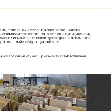
мм, с фаской с 4-х сторон и в сортировке - классик.
роизводитель готов сделать покрытие по индивидуальному
шим или меньшим количеством сучков (разного диаметра),
формате английской/французской елки.
ьшой ассортимент у нас. Приезжайте. Есть бесплатная