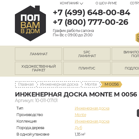
КОМПАНИЯ
О ШОУ-РУМЕ
СОТР
+7 (499) 648-00-84
+7 (800) 777-00-26
График работы салона
Пн-Вс с 09:00 до 21:00
SPC
ВИНИЛ
ЛАМИНАТ
ЛАМИНАТ
ПО
ХУДОЖЕСТВЕННЫЙ
ПЛИНТУС
ПОДЛО
ПАРКЕТ
Главная
Инженерная доска
Monte
M 0056
ИНЖЕНЕРНАЯ ДОСКА MONTE M 0056
Артикул: 10-011-07101
Тип
Инженерная доска
Производство
Monte
Коллекция
Инженерная доска
Порода дерева
Дуб
В одной упаковке
1,35
м
2