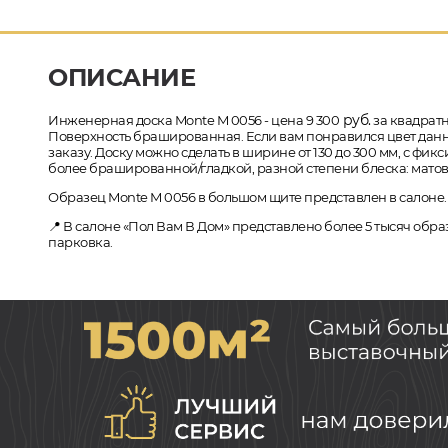
ОПИСАНИЕ
руб.
Инженерная доска Monte M 0056 - цена 9 300
за квадратн
Поверхность брашированная. Если вам понравился цвет данног
заказу. Доску можно сделать в ширине от 130 до 300 мм, с ф
более брашированной/гладкой, разной степени блеска: матов
Образец Monte M 0056 в большом щите представлен в салоне.
📍 В салоне «Пол Вам В Дом» представлено более 5 тысяч обр
парковка.