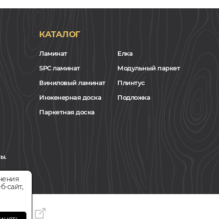
КАТАЛОГ
Ламинат
Елка
SPC ламинат
Модульный паркет
Виниловый ламинат
Плинтус
Инженерная доска
Подложка
Паркетная доска
ы.
чения
б-сайт,
инять