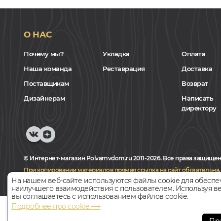
О НАС
Почему мы?
Укладка
Оплата
Наша команда
Реставрация
Доставка
Поставщикам
Возврат
Дизайнерам
Написать
директору
© Интернет-магазин Polvamvdom.ru 2011-2026. Все права защищен
При копировании материалов прямая ссылка на сайт обязательна
.
На нашем веб-сайте используются файлы cookie для обеспе
наилучшего взаимодействия с пользователем. Используя ве
вы соглашаетесь с использованием файлов cookie.
Подробнее про cookie ⟶
НАШ ПАРТНЁР
Пр