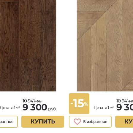
15
10 941
10 941
-
РУБ.
РУ
%
9 300
9 3
Цена за 1 м²
Цена за 1 м²
руб.
КУПИТЬ
КУ