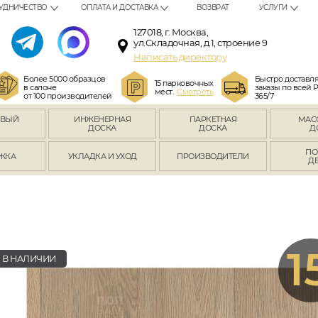
УДНИЧЕСТВО
ОПЛАТА И ДОСТАВКА
ВОЗВРАТ
УСЛУГИ
127018, г. Москва,
ул.Складочная, д.1, строение 9
Написать директору
Более 5000 образцов
Быстро доставл
15 парковочных
в салоне
заказы по всей 
мест.
Смотреть
от 100 производителей
365/7
ОВЫЙ
ИНЖЕНЕРНАЯ
ПАРКЕТНАЯ
МАС
Л
ДОСКА
ДОСКА
Д
ПО
ЖКА
УКЛАДКА И УХОД
ПРОИЗВОДИТЕЛИ
Д
1
В НАЛИЧИИ