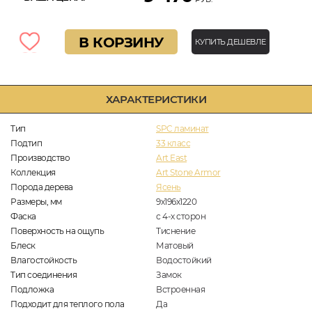
В КОРЗИНУ
КУПИТЬ ДЕШЕВЛЕ
ХАРАКТЕРИСТИКИ
Тип
SPC ламинат
Подтип
33 класс
Производство
Art East
Коллекция
Art Stone Armor
Порода дерева
Ясень
Размеры, мм
9х196х1220
Фаска
с 4-х сторон
Поверхность на ощупь
Тиснение
Блеск
Матовый
Влагостойкость
Водостойкий
Тип соединения
Замок
Подложка
Встроенная
Подходит для теплого пола
Да