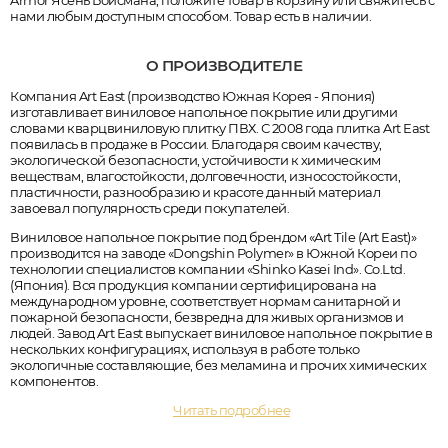
Armor Ясень Бойсмана, положите товар в корзину или свяжитесь с
нами любым доступным способом. Товар есть в наличии.
О ПРОИЗВОДИТЕЛЕ
Компания Art East (производство Южная Корея - Япония)
изготавливает виниловое напольное покрытие или другими
словами кварцвиниловую плитку ПВХ. С 2008 года плитка Art East
появилась в продаже в России. Благодаря своим качеству,
экологической безопасности, устойчивости к химическим
веществам, влагостойкости, долговечности, износостойкости,
пластичности, разнообразию и красоте данный материал
завоевал популярность среди покупателей.
Виниловое напольное покрытие под брендом «Art Tile (Art East)»
производится на заводе «Dongshin Polymer» в Южной Кореи по
технологии специалистов компании «Shinko Kasei Ind». Co.Ltd.
(Япония). Вся продукция компании сертифицирована на
международном уровне, соответствует нормам санитарной и
пожарной безопасности, безвредна для живых организмов и
людей. Завод Art East выпускает виниловое напольное покрытие в
нескольких конфигурациях, используя в работе только
экологичные составляющие, без меламина и прочих химических
компонентов.
Читать подробнее