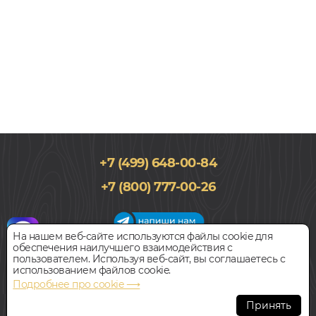
+7 (499) 648-00-84
196x1220, 9мм
+7 (800) 777-00-26
Клён, Однополосный, Водостойкий
5 660
руб.
Цена за 1 м²
На нашем веб-сайте используются файлы cookie для
обеспечения наилучшего взаимодействия с
График работы салона
пользователем. Используя веб-сайт, вы соглашаетесь с
БЫСТРЫЙ ЗАКАЗ
КУПИТЬ
Пн-Вс с 09:00 до 21:00
использованием файлов cookie.
Наш адрес:
127018, г. Москва,
Подробнее про cookie ⟶
ул.Складочная, д.1, строение 9
SPC ламинат
Принять
ART EAST ЯСЕНЬ КАРАМЕЛЬНЫЙ
Всегда свободная парковка