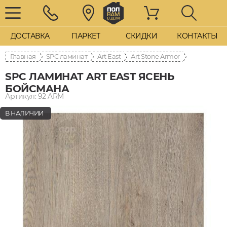
ДОСТАВКА
ПАРКЕТ
СКИДКИ
КОНТАКТЫ
Главная
SPC ламинат
Art East
Art Stone Armor
SPC ЛАМИНАТ ART EAST ЯСЕНЬ
БОЙСМАНА
Артикул: 92 ARM
В НАЛИЧИИ