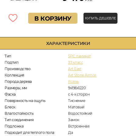
В КОРЗИНУ
КУПИТЬ ДЕШЕВЛЕ
ХАРАКТЕРИСТИКИ
Тип
SPC ламинат
Подтип
33 класс
Производство
Art East
Коллекция
Art Stone Armor
Порода дерева
Ясень
Размеры, мм
9х196х1220
Фаска
с 4-х сторон
Поверхность на ощупь
Тиснение
Блеск
Матовый
Влагостойкость
Водостойкий
Тип соединения
Замок
Подложка
Встроенная
Подходит для теплого пола
Да