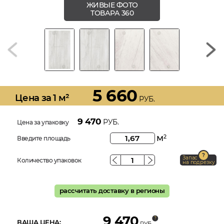
ЖИВЫЕ ФОТО
ТОВАРА 360
5 660
Цена за 1 м²
РУБ.
9 470
РУБ.
Цена за упаковку
м
2
Введите площадь
Запас
Количество упаковок
на подрезку
рассчитать доставку в регионы
9 470
ВАША ЦЕНА:
РУБ.