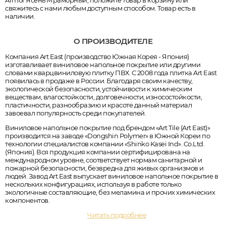
Armor Ясень Мраморный, положите товар в корзину или
свяжитесь с нами любым доступным способом. Товар есть в
наличии.
О ПРОИЗВОДИТЕЛЕ
Компания Art East (производство Южная Корея - Япония)
изготавливает виниловое напольное покрытие или другими
словами кварцвиниловую плитку ПВХ. С 2008 года плитка Art East
появилась в продаже в России. Благодаря своим качеству,
экологической безопасности, устойчивости к химическим
веществам, влагостойкости, долговечности, износостойкости,
пластичности, разнообразию и красоте данный материал
завоевал популярность среди покупателей.
Виниловое напольное покрытие под брендом «Art Tile (Art East)»
производится на заводе «Dongshin Polymer» в Южной Кореи по
технологии специалистов компании «Shinko Kasei Ind». Co.Ltd.
(Япония). Вся продукция компании сертифицирована на
международном уровне, соответствует нормам санитарной и
пожарной безопасности, безвредна для живых организмов и
людей. Завод Art East выпускает виниловое напольное покрытие в
нескольких конфигурациях, используя в работе только
экологичные составляющие, без меламина и прочих химических
компонентов.
Читать подробнее