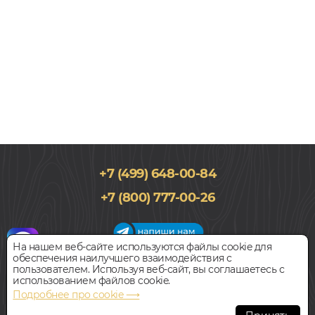
+7 (499) 648-00-84
196x1220, 9мм
+7 (800) 777-00-26
Клён, Однополосный, Водостойкий
5 660
руб.
Цена за 1 м²
На нашем веб-сайте используются файлы cookie для
обеспечения наилучшего взаимодействия с
График работы салона
пользователем. Используя веб-сайт, вы соглашаетесь с
БЫСТРЫЙ ЗАКАЗ
КУПИТЬ
Пн-Вс с 09:00 до 21:00
использованием файлов cookie.
Наш адрес:
127018, г. Москва,
Подробнее про cookie ⟶
ул.Складочная, д.1, строение 9
SPC ламинат