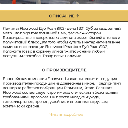
ОПИСАНИЕ
руб.
Ламинат Floorwood Дуб Роан 8102 - цена 1 301
за квадратный
метр. Это покрытие толщиной 8 мм, фаска с 4-х сторон.
Брашированная поверхность ламината имеет тёмный оттенок и
полуматовый блеск. Для того, чтобы купить в интернет-магазине
ламинат из коллекции Floorwood Phantom Дуб Роан 8102,
положите товар в корзину или свяжитесь с нами любым
доступным способом. Товар есть в наличии.
О ПРОИЗВОДИТЕЛЕ
Европейская компания Floorwood является одним из ведущих
производителей продукции из древесины в мире. Предприятия
концерна работают во Франции, Германии, Китае. Ламинат
Floorwood соответствует строгим экологическим и безопасным
требованиям Евросоюза. Он прост в укладке и уходе,
гипоаллергенен, прочен, устойчив к внешним нагрузкам,
эстетически красив.
Читать подробнее