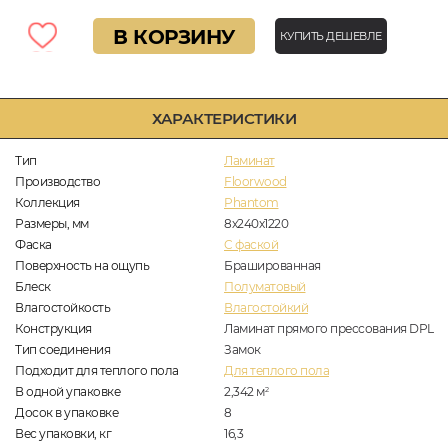
В КОРЗИНУ
КУПИТЬ ДЕШЕВЛЕ
ХАРАКТЕРИСТИКИ
Тип
Ламинат
Производство
Floorwood
Коллекция
Phantom
Размеры, мм
8х240х1220
Фаска
C фаской
Поверхность на ощупь
Брашированная
Блеск
Полуматовый
Влагостойкость
Влагостойкий
Конструкция
Ламинат прямого прессования DPL
Тип соединения
Замок
Подходит для теплого пола
Для теплого пола
В одной упаковке
2,342
м
2
Досок в упаковке
8
Вес упаковки, кг
16,3