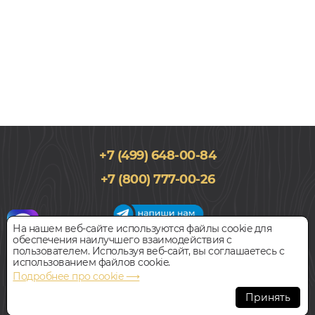
+7 (499) 648-00-84
240x1220, 8мм
+7 (800) 777-00-26
34 класс, Однополосный, Влагостойкий
1 301
руб.
Цена за 1 м²
На нашем веб-сайте используются файлы cookie для
обеспечения наилучшего взаимодействия с
График работы салона
пользователем. Используя веб-сайт, вы соглашаетесь с
БЫСТРЫЙ ЗАКАЗ
КУПИТЬ
Пн-Вс с 09:00 до 21:00
использованием файлов cookie.
Наш адрес:
127018, г. Москва,
Подробнее про cookie ⟶
ул.Складочная, д.1, строение 9
Ламинат
Принять
BAU MASTER ГРАЙМ 0012-5
Всегда свободная парковка