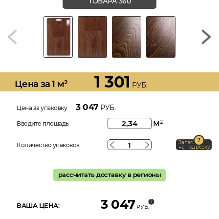
ТОВАРА 360
1 301
Цена за 1 м²
РУБ.
3 047
РУБ.
Цена за упаковку
м
2
Введите площадь
Запас
Количество упаковок
на подрезку
рассчитать доставку в регионы
3 047
ВАША ЦЕНА:
РУБ.