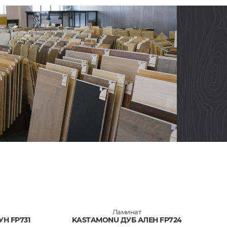
Ламинат
Н FP731
KASTAMONU ДУБ АЛЕН FP724