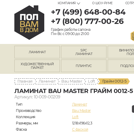
КОМПАНИЯ
О ШОУ-РУМЕ
СОТР
+7 (499) 648-00-84
+7 (800) 777-00-26
График работы салона
Пн-Вс с 09:00 до 21:00
SPC
ВИНИЛ
ЛАМИНАТ
ЛАМИНАТ
ПО
ХУДОЖЕСТВЕННЫЙ
ПЛИНТУС
ПОДЛО
ПАРКЕТ
Главная
Ламинат
Bau Master
Loft
Грайм 0012-5
ЛАМИНАТ BAU MASTER ГРАЙМ 0012-5
Артикул: 10-009-00209
Тип
Ламинат
Производство
Bau Master
Коллекция
Loft
Размеры, мм
1218х196х12,3
Фаска
C фаской