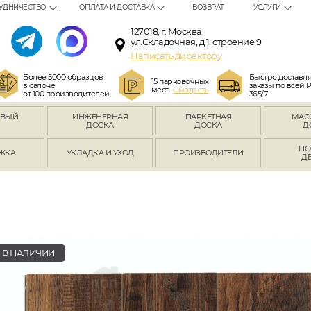
УДНИЧЕСТВО
ОПЛАТА И ДОСТАВКА
ВОЗВРАТ
УСЛУГИ
127018, г. Москва,
ул.Складочная, д.1, строение 9
Написать директору
Более 5000 образцов
Быстро доставл
15 парковочных
в салоне
заказы по всей 
мест.
Смотреть
от 100 производителей
365/7
ОВЫЙ
ИНЖЕНЕРНАЯ
ПАРКЕТНАЯ
МАС
Л
ДОСКА
ДОСКА
Д
ПО
ЖКА
УКЛАДКА И УХОД
ПРОИЗВОДИТЕЛИ
Д
В НАЛИЧИИ