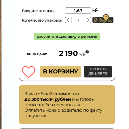
м
2
Введите площадь
Запас
Количество упаковок
на подрезку
рассчитать доставку в регионы
2 190
Ваша цена:
РУБ.
КУПИТЬ
В КОРЗИНУ
ДЕШЕВЛЕ
Заказ общей стоимостью
до 500 тысяч рублей
мы готовы
привезти без предоплаты.
Оплатить можно водителю по факту
получения