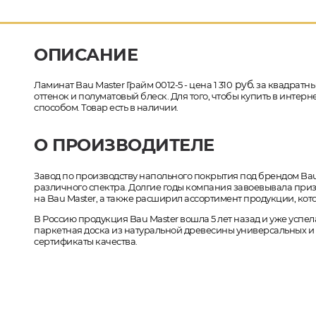
ОПИСАНИЕ
руб.
Ламинат Bau Master Грайм 0012-5 - цена 1 310
за квадратны
оттенок и полуматовый блеск. Для того, чтобы купить в интер
способом. Товар есть в наличии.
О ПРОИЗВОДИТЕЛЕ
Завод по производству напольного покрытия под брендом Bau
различного спектра. Долгие годы компания завоевывала приз
на Bau Master, а также расширил ассортимент продукции, ко
В Россию продукция Bau Master вошла 5 лет назад и уже усп
паркетная доска из натуральной древесины универсальных и
сертификаты качества.