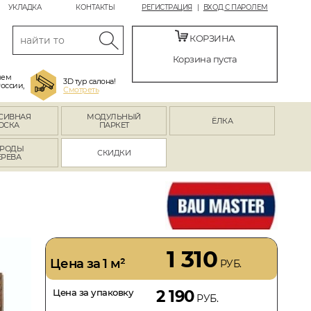
УКЛАДКА
КОНТАКТЫ
РЕГИСТРАЦИЯ
ВХОД С ПАРОЛЕМ
КОРЗИНА
Корзина пуста
яем
3D тур салона!
России,
Смотреть
СИВНАЯ
МОДУЛЬНЫЙ
ЁЛКА
ОСКА
ПАРКЕТ
РОДЫ
СКИДКИ
ЕРЕВА
1 310
Цена за 1 м²
РУБ.
Цена за упаковку
2 190
РУБ.