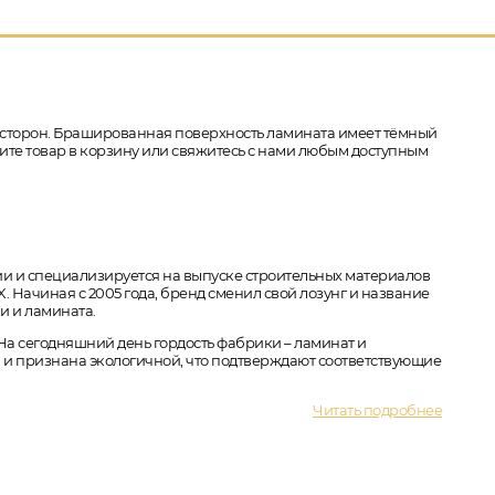
4-х сторон. Брашированная поверхность ламината имеет тёмный
ожите товар в корзину или свяжитесь с нами любым доступным
ии и специализируется на выпуске строительных материалов
 Начиная с 2005 года, бренд сменил свой лозунг и название
и и ламината.
 На сегодняшний день гордость фабрики – ламинат и
 и признана экологичной, что подтверждают соответствующие
Читать подробнее