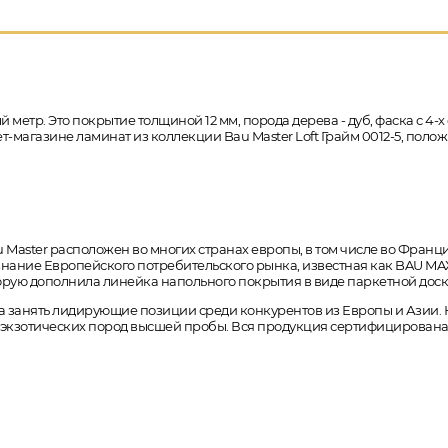
й метр. Это покрытие толщиной 12 мм, порода дерева - дуб, фаска с 
нет-магазине ламинат из коллекции Bau Master Loft Грайм 0012-5, пол
 Master расположен во многих странах европы, в том числе во Франц
нание Европейского потребительского рынка, известная как BAU MAX.
торую дополнила линейка напольного покрытия в виде паркетной доск
ела занять лидирующие позиции среди конкурентов из Европы и Азии.
 экзотических пород высшей пробы. Вся продукция сертифицирована