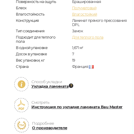
Поверхность на ощупь
Брашированная
Блеск
Полуматовый
Влагостойкость
Влагостойкий
Конструкция
Ламинат прямого прессования
DPL
Тип соединения
Замок
Подходит для теплого
Для теплого пола
пола
В одной упаковке
1,671
м
2
Досок в упаковке
7
Вес упаковки, кг
19
Страна
Франция
Способ укладки
Укладка ламината
Смотреть
Инструкция по укладке ламината Bau Master
Подробнее
О производителе