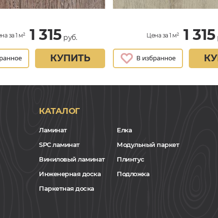
1 315
1 315
на за 1 м²
Цена за 1 м²
руб.
КУПИТЬ
КУ
КАТАЛОГ
Ламинат
Елка
SPC ламинат
Модульный паркет
Виниловый ламинат
Плинтус
Инженерная доска
Подложка
Паркетная доска