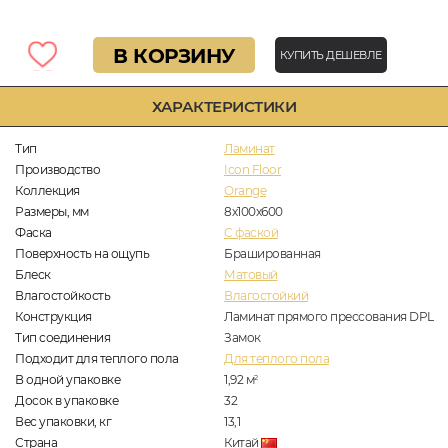
В КОРЗИНУ
КУПИТЬ ДЕШЕВЛЕ
ХАРАКТЕРИСТИКИ
Тип
Ламинат
Производство
Icon Floor
Коллекция
Orange
Размеры, мм
8х100х600
Фаска
C фаской
Поверхность на ощупь
Брашированная
Блеск
Матовый
Влагостойкость
Влагостойкий
Конструкция
Ламинат прямого прессования DPL
Тип соединения
Замок
Подходит для теплого пола
Для теплого пола
В одной упаковке
1,92
м
2
Досок в упаковке
32
Вес упаковки, кг
13,1
Страна
Китай