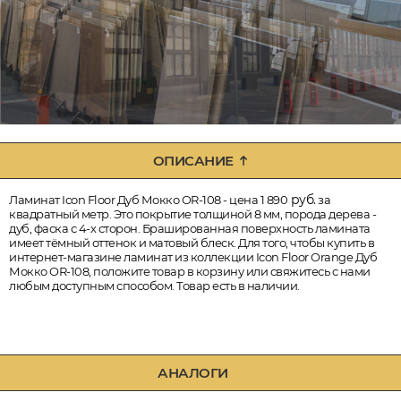
ОПИСАНИЕ
руб.
Ламинат Icon Floor Дуб Мокко OR-108 - цена 1 890
за
квадратный метр. Это покрытие толщиной 8 мм, порода дерева -
дуб, фаска с 4-х сторон. Брашированная поверхность ламината
имеет тёмный оттенок и матовый блеск. Для того, чтобы купить в
интернет-магазине ламинат из коллекции Icon Floor Orange Дуб
Мокко OR-108, положите товар в корзину или свяжитесь с нами
любым доступным способом. Товар есть в наличии.
АНАЛОГИ