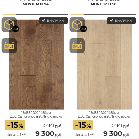
MONTE M 0094
MONTE M 0098
В НАЛИЧИИ
В НАЛИЧИИ
15x155, 1200-1450мм
15x155, 1200-1450мм
Дуб, Однополосный, Лак, Классик
Дуб, Однополосный, Лак, Классик
-
15
-
15
10 941
10 941
%
%
руб.
руб.
9 300
9 300
Цена за 1 м²
руб.
Цена за 1 м²
руб.