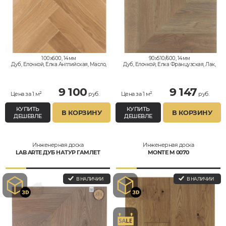
100x600, 14мм
90x510/600, 14мм
Дуб, Елочкой, Елка Английская, Масло,
Дуб, Елочкой, Елка Французская, Лак,
Натур
Селект
9 100
9 147
Цена за 1 м²
руб.
Цена за 1 м²
руб.
КУПИТЬ
КУПИТЬ
В КОРЗИНУ
В КОРЗИНУ
ДЕШЕВЛЕ
ДЕШЕВЛЕ
Инженерная доска
Инженерная доска
LAB ARTE ДУБ НАТУР ГАМЛЕТ
MONTE M 0070
В НАЛИЧИИ
В НАЛИЧИИ