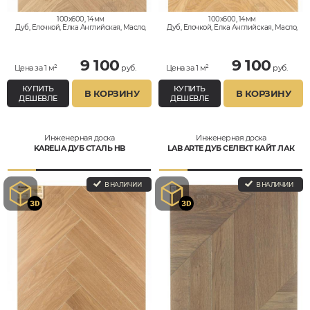
100x600, 14мм
100x600, 14мм
Дуб, Елочкой, Елка Английская, Масло,
Дуб, Елочкой, Елка Английская, Масло,
Натур
Натур
9 100
9 100
Цена за 1 м²
руб.
Цена за 1 м²
руб.
КУПИТЬ
КУПИТЬ
В КОРЗИНУ
В КОРЗИНУ
ДЕШЕВЛЕ
ДЕШЕВЛЕ
Инженерная доска
Инженерная доска
KARELIA ДУБ СТАЛЬ HB
LAB ARTE ДУБ СЕЛЕКТ КАЙТ ЛАК
В НАЛИЧИИ
В НАЛИЧИИ