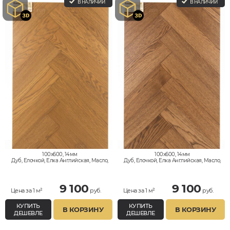
В НАЛИЧИИ
В НАЛИЧИИ
100x600, 14мм
100x600, 14мм
Дуб, Елочкой, Елка Английская, Масло,
Дуб, Елочкой, Елка Английская, Масло,
Натур
Натур
9 100
9 100
Цена за 1 м²
руб.
Цена за 1 м²
руб.
КУПИТЬ
КУПИТЬ
В КОРЗИНУ
В КОРЗИНУ
ДЕШЕВЛЕ
ДЕШЕВЛЕ