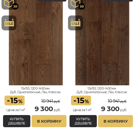
15x155, 1200-1450мм
15x155, 1200-1450мм
Дуб, Однополосный, Лак, Классик
Дуб, Однополосный, Лак, Классик
-
15
-
15
10 941
10 941
%
%
руб.
руб.
9 300
9 300
Цена за 1 м²
руб.
Цена за 1 м²
руб.
КУПИТЬ
КУПИТЬ
В КОРЗИНУ
В КОРЗИНУ
ДЕШЕВЛЕ
ДЕШЕВЛЕ