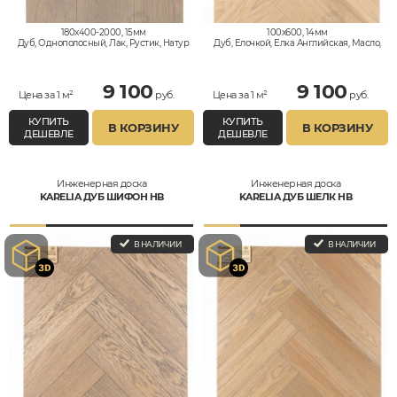
180x400-2000, 15мм
100x600, 14мм
Дуб, Однополосный, Лак, Рустик, Натур
Дуб, Елочкой, Елка Английская, Масло,
Натур
9 100
9 100
Цена за 1 м²
руб.
Цена за 1 м²
руб.
КУПИТЬ
КУПИТЬ
В КОРЗИНУ
В КОРЗИНУ
ДЕШЕВЛЕ
ДЕШЕВЛЕ
Инженерная доска
Инженерная доска
KARELIA ДУБ ШИФОН HB
KARELIA ДУБ ШЕЛК HB
В НАЛИЧИИ
В НАЛИЧИИ