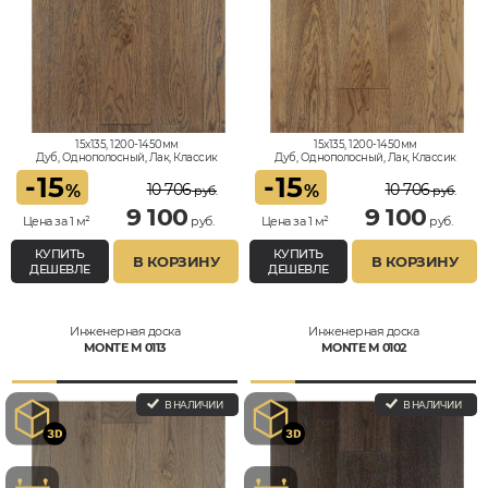
15x135, 1200-1450мм
15x135, 1200-1450мм
Дуб, Однополосный, Лак, Классик
Дуб, Однополосный, Лак, Классик
-
15
-
15
10 706
10 706
%
%
руб.
руб.
9 100
9 100
Цена за 1 м²
руб.
Цена за 1 м²
руб.
КУПИТЬ
КУПИТЬ
В КОРЗИНУ
В КОРЗИНУ
ДЕШЕВЛЕ
ДЕШЕВЛЕ
Инженерная доска
Инженерная доска
MONTE M 0113
MONTE M 0102
В НАЛИЧИИ
В НАЛИЧИИ