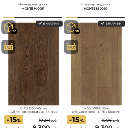
Инженерная доска
Инженерная доска
MONTE M 0081
MONTE M 0090
В НАЛИЧИИ
В НАЛИЧИИ
15x155, 1200-1450мм
15x155, 1200-1450мм
Дуб, Однополосный, Лак, Классик
Дуб, Однополосный, Лак, Классик
-
15
-
15
10 941
10 941
%
%
руб.
руб.
9 300
9 300