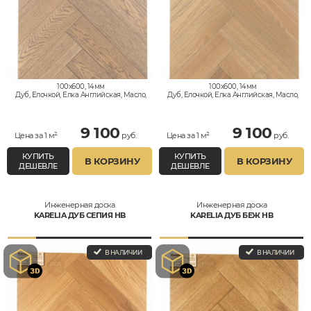
100x600, 14мм
100x600, 14мм
Дуб, Елочкой, Елка Английская, Масло,
Дуб, Елочкой, Елка Английская, Масло,
Натур
Натур
9 100
9 100
Цена за 1 м²
руб.
Цена за 1 м²
руб.
КУПИТЬ
КУПИТЬ
В КОРЗИНУ
В КОРЗИНУ
ДЕШЕВЛЕ
ДЕШЕВЛЕ
Инженерная доска
Инженерная доска
KARELIA ДУБ СЕПИЯ HB
KARELIA ДУБ БЕЖ HB
В НАЛИЧИИ
В НАЛИЧИИ