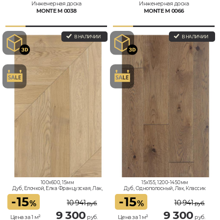
Инженерная доска
Инженерная доска
MONTE M 0038
MONTE M 0066
В НАЛИЧИИ
В НАЛИЧИИ
100x600, 15мм
15x155, 1200-1450мм
Дуб, Елочкой, Елка Французская, Лак,
Дуб, Однополосный, Лак, Классик
Классик
-
15
-
15
10 941
10 941
%
%
руб.
руб.
9 300
9 300
Цена за 1 м²
руб.
Цена за 1 м²
руб.