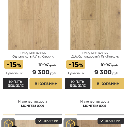
15x155, 1200-1450мм
15x155, 1200-1450мм
Однополосный, Лак, Классик,
Дуб, Однополосный, Лак, Классик
Влагостойкий
-
15
-
15
10 941
10 941
%
%
руб.
руб.
9 300
9 300
Цена за 1 м²
руб.
Цена за 1 м²
руб.
КУПИТЬ
КУПИТЬ
В КОРЗИНУ
В КОРЗИНУ
ДЕШЕВЛЕ
ДЕШЕВЛЕ
Инженерная доска
Инженерная доска
MONTE M 0099
MONTE M 0095
В НАЛИЧИИ
В НАЛИЧИИ