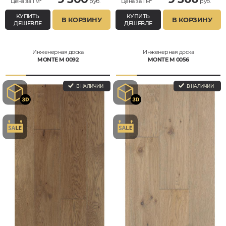
Цена за 1 м²
руб.
Цена за 1 м²
руб.
КУПИТЬ
КУПИТЬ
В КОРЗИНУ
В КОРЗИНУ
ДЕШЕВЛЕ
ДЕШЕВЛЕ
Инженерная доска
Инженерная доска
MONTE M 0092
MONTE M 0056
В НАЛИЧИИ
В НАЛИЧИИ