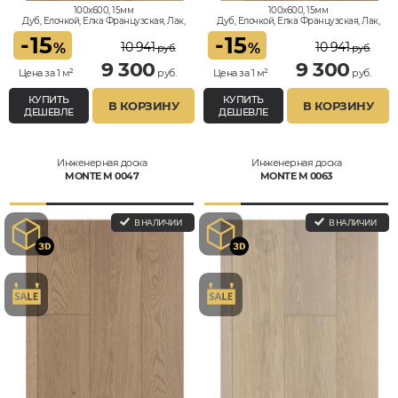
100x600, 15мм
100x600, 15мм
Дуб, Елочкой, Елка Французская, Лак,
Дуб, Елочкой, Елка Французская, Лак,
Классик
Классик
-
15
-
15
10 941
10 941
%
%
руб.
руб.
9 300
9 300
Цена за 1 м²
руб.
Цена за 1 м²
руб.
КУПИТЬ
КУПИТЬ
В КОРЗИНУ
В КОРЗИНУ
ДЕШЕВЛЕ
ДЕШЕВЛЕ
Инженерная доска
Инженерная доска
MONTE M 0047
MONTE M 0063
В НАЛИЧИИ
В НАЛИЧИИ