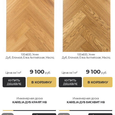
100x600, 14мм
100x600, 14мм
Дуб, Елочкой, Елка Английская, Масло,
Дуб, Елочкой, Елка Английская, Масло,
Натур
Натур
9 100
9 100
Цена за 1 м²
руб.
Цена за 1 м²
руб.
КУПИТЬ
КУПИТЬ
В КОРЗИНУ
В КОРЗИНУ
ДЕШЕВЛЕ
ДЕШЕВЛЕ
Инженерная доска
Инженерная доска
KARELIA ДУБ КРАФТ HB
KARELIA ДУБ БИСКВИТ HB