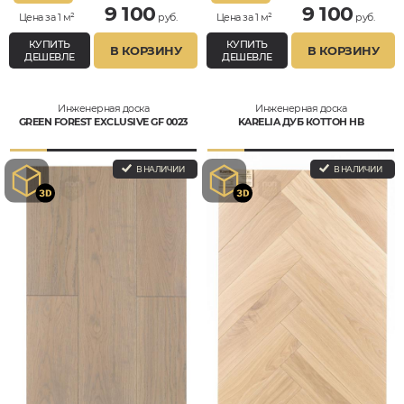
9 100
9 100
Цена за 1 м²
руб.
Цена за 1 м²
руб.
КУПИТЬ
КУПИТЬ
В КОРЗИНУ
В КОРЗИНУ
ДЕШЕВЛЕ
ДЕШЕВЛЕ
Инженерная доска
Инженерная доска
GREEN FOREST EXCLUSIVE GF 0023
KARELIA ДУБ КОТТОН HB
В НАЛИЧИИ
В НАЛИЧИИ