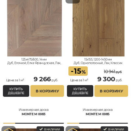
125x475/600, 14мм
15x155, 1200-1450мм
Дуб, Елочкой, Елка Французская, Лак,
Дуб, Однополосный, Лак, Классик
Натур
-
15
10 941
%
руб.
9 266
9 300
Цена за 1 м²
руб.
Цена за 1 м²
руб.
КУПИТЬ
КУПИТЬ
В КОРЗИНУ
В КОРЗИНУ
ДЕШЕВЛЕ
ДЕШЕВЛЕ
Инженерная доска
Инженерная доска
MONTE M 0083
MONTE M 0085
В НАЛИЧИИ
В НАЛИЧИИ