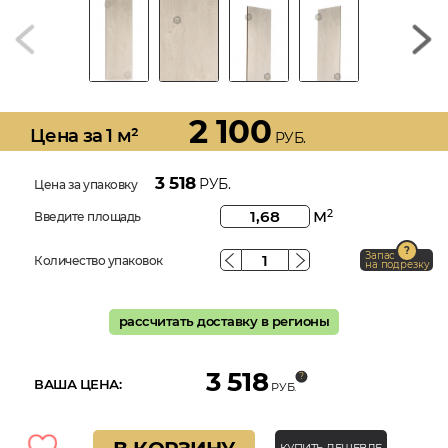
2 100
Цена за 1 м²
РУБ.
3 518
РУБ.
Цена за упаковку
м
2
Введите площадь
Запас
Количество упаковок
на подрезку
рассчитать доставку в регионы
3 518
ВАША ЦЕНА:
РУБ.