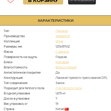
В КОРЗИНУ
КУПИТЬ ДЕШЕВЛЕ
ХАРАКТЕРИСТИКИ
Тип
Ламинат
Производство
Westerhof
Коллекция
Shine
Размеры, мм
1215x197x12
Фаска
C фаской
Поверхность на ощупь
Гладкая
Блеск
Матовый
Влагостойкость
Влагостойкий
Антистатичное покрытие
Да
Конструкция
Ламинат прямого прессования DPL
Тип соединения
Замок
Подходит для теплого пола
Для теплого пола
В одной упаковке
1,675
м
2
Досок в упаковке
7
Вес упаковки, кг
19
Страна
Китай