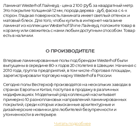
руб.
Ламинат Westerhof Лайнвуд - цена 2 100
за квадратный метр.
Это покрытие толщиной 12 мм, порода дерева - дуб, фаска с 4-х
сторон. Гладкая поверхность ламината имеет светлый оттенок и
матовый блеск. Для того, чтобы купить в интернет-магазине
ламинат из коллекции Westerhof Shine Лайнвуд, положите товар в
корзину или свяжитесь с нами любым доступным способом. Товар
есть в наличии.
О ПРОИЗВОДИТЕЛЕ
Впервые ламинированные полы под брендом Westerhof были
выпущены в середине 80-х годов 20 столетия в Швеции. Начиная с
2010 года, группа предприятий, в том числе «Торговая площадь»,
зарегистрировали торговую марку Westerhof в России.
Сегодня полы Вестерхоф производятся на нескольких заводах в
странах Европы и Китая, поступая в продажу в различных
модификациях. Модельный ряд коллекций насчитывает
примерно 10 разноплановых направлений ламинированных
покрытий, среди которых изысканные архитектурные и
дизайнерские новинки для любителей безупречности и
утонченности в интерьере.
Читать подробнее