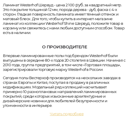
руб.
Ламинат Westerhof Шервуд - цена 2 100
за квадратный метр.
Это покрытие толщиной 12 мм, порода дерева - дуб, фаска с 4-х
сторон. Гладкая поверхность ламината имеет тёмный оттенок и
матовый блеск. Для того, чтобы купить в интернет-магазине
ламинат из коллекции Westerhof Shine Шервуд, положите товар в
корзину или свяжитесь с нами любым доступным способом. Товар
есть в наличии.
О ПРОИЗВОДИТЕЛЕ
Впервые ламинированные полы под брендом Westerhof были
выпущены в середине 80-х годов 20 столетия в Швеции. Начиная с
2010 года, группа предприятий, в том числе «Торговая площадь»,
зарегистрировали торговую марку Westerhof в России.
Сегодня полы Вестерхоф производятся на нескольких заводах в
странах Европы и Китая, поступая в продажу в различных
модификациях. Модельный ряд коллекций насчитывает
примерно 10 разноплановых направлений ламинированных
покрытий, среди которых изысканные архитектурные и
дизайнерские новинки для любителей безупречности и
утонченности в интерьере.
Читать подробнее