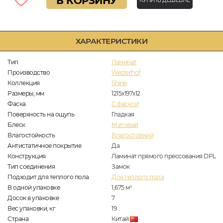
В КОРЗИНУ
КУПИТЬ ДЕШЕВЛЕ
ХАРАКТЕРИСТИКИ
Тип
Ламинат
Производство
Westerhof
Коллекция
Shine
Размеры, мм
1215x197x12
Фаска
C фаской
Поверхность на ощупь
Гладкая
Блеск
Матовый
Влагостойкость
Влагостойкий
Антистатичное покрытие
Да
Конструкция
Ламинат прямого прессования DPL
Тип соединения
Замок
Подходит для теплого пола
Для теплого пола
В одной упаковке
1,675
м
2
Досок в упаковке
7
Вес упаковки, кг
19
Страна
Китай