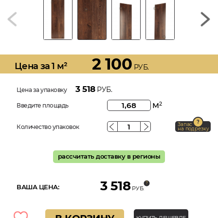
2 100
Цена за 1 м²
РУБ.
3 518
РУБ.
Цена за упаковку
м
2
Введите площадь
Запас
Количество упаковок
на подрезку
рассчитать доставку в регионы
3 518
ВАША ЦЕНА:
РУБ.