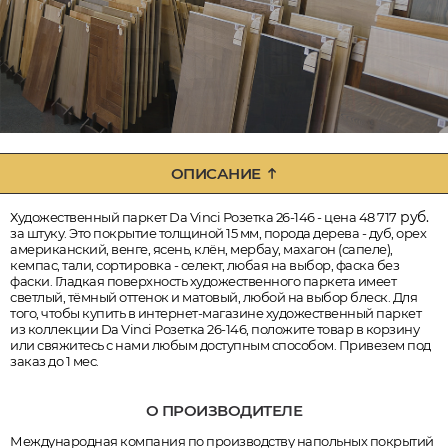
ОПИСАНИЕ
руб.
Художественный паркет Da Vinci Розетка 26-146 - цена 48 717
за штуку. Это покрытие толщиной 15 мм, порода дерева - дуб, орех
американский, венге, ясень, клён, мербау, махагон (сапеле),
кемпас, тали, сортировка - селект, любая на выбор, фаска без
фаски. Гладкая поверхность художественного паркета имеет
светлый, тёмный оттенок и матовый, любой на выбор блеск. Для
того, чтобы купить в интернет-магазине художественный паркет
из коллекции Da Vinci Розетка 26-146, положите товар в корзину
или свяжитесь с нами любым доступным способом. Привезем под
заказ до 1 мес.
О ПРОИЗВОДИТЕЛЕ
Международная компания по производству напольных покрытий