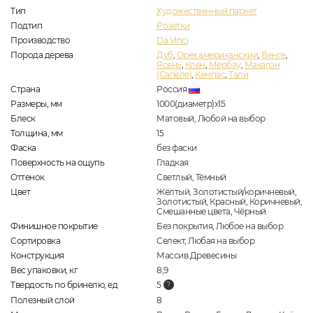
Тип
Художественный паркет
Подтип
Розетки
Производство
Da Vinci
Порода дерева
Дуб
,
Орех американский
,
Венге
,
Ясень
,
Клён
,
Мербау
,
Махагон
(Сапеле)
,
Кемпас
,
Тали
Страна
Россия
Размеры, мм
1000(диаметр)x15
Блеск
Матовый, Любой на выбор
Толщина, мм
15
Фаска
без фаски
Поверхность на ощупь
Гладкая
Оттенок
Светлый, Тёмный
Цвет
Жёлтый, Золотистый/коричневый,
Золотистый, Красный, Коричневый,
Смешанные цвета, Чёрный
Финишное покрытие
Без покрытия, Любое на выбор
Сортировка
Селект, Любая на выбор
Конструкция
Массив Древесины
Вес упаковки, кг
8,9
Твердость по бринелю, ед
5
Полезный слой
8