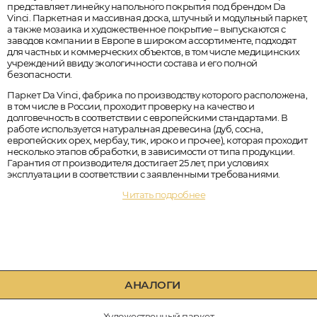
представляет линейку напольного покрытия под брендом Da
Vinci. Паркетная и массивная доска, штучный и модульный паркет,
а также мозаика и художественное покрытие – выпускаются с
заводов компании в Европе в широком ассортименте, подходят
для частных и коммерческих объектов, в том числе медицинских
учреждений ввиду экологичности состава и его полной
безопасности.
Паркет Da Vinci, фабрика по производству которого расположена,
в том числе в России, проходит проверку на качество и
долговечность в соответствии с европейскими стандартами. В
работе используется натуральная древесина (дуб, сосна,
европейских орех, мербау, тик, ироко и прочее), которая проходит
несколько этапов обработки, в зависимости от типа продукции.
Гарантия от производителя достигает 25 лет, при условиях
эксплуатации в соответствии с заявленными требованиями.
Читать подробнее
АНАЛОГИ
Художественный паркет