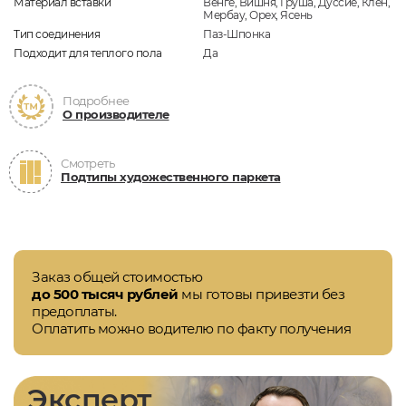
Материал вставки
Венге, Вишня, Груша, Дуссие, Клён,
Мербау, Орех, Ясень
Тип соединения
Паз-Шпонка
Подходит для теплого пола
Да
Подробнее
О производителе
Смотреть
Подтипы художественного паркета
Заказ общей стоимостью
до 500 тысяч рублей
мы готовы привезти без
предоплаты.
Оплатить можно водителю по факту получения
Эксперт