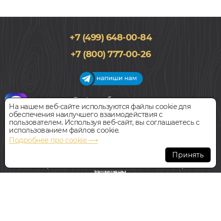
+7 (499) 648-00-84
+7 (800) 777-00-26
График работы салона
На нашем веб-сайте используются файлы cookie для
Пн-Вс с 09:00 до 21:00
обеспечения наилучшего взаимодействия с
Наш адрес:
127018, г. Москва,
пользователем. Используя веб-сайт, вы соглашаетесь с
ул.Складочная, д.1, строение 9
использованием файлов cookie.
Подробнее про cookie ⟶
Всегда свободная парковка
Принять
© Интернет-магазин Polvamvdom.ru 2011-2026. Все права
защищены.
При копировании материалов прямая ссылка на сайт
обязательна
.
НАШ ПАРТНЁР