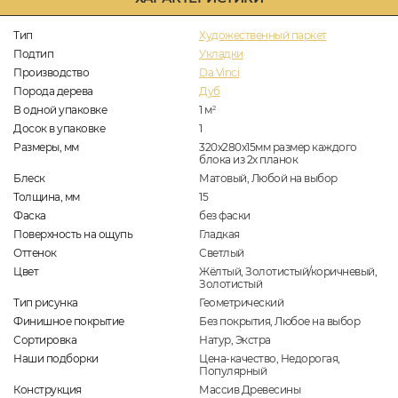
Тип
Художественный паркет
Подтип
Укладки
Производство
Da Vinci
Порода дерева
Дуб
В одной упаковке
1
м
2
Досок в упаковке
1
Размеры, мм
320x280x15мм размер каждого
блока из 2х планок
Блеск
Матовый, Любой на выбор
Толщина, мм
15
Фаска
без фаски
Поверхность на ощупь
Гладкая
Оттенок
Светлый
Цвет
Жёлтый, Золотистый/коричневый,
Золотистый
Тип рисунка
Геометрический
Финишное покрытие
Без покрытия, Любое на выбор
Сортировка
Натур, Экстра
Наши подборки
Цена-качество, Недорогая,
Популярный
Конструкция
Массив Древесины