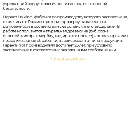
учреждений ввиду экологичности состава и его полной
безопасности.
Паркет Da Vinci, фабрика по производству которого расположена,
в том числе в России, проходит проверку на качество и
долговечность в соответствии с европейскими стандартами. В
работе используется натуральная древесина (дуб, сосна,
европейских орех, мербау, тик, ироко и прочее), которая проходит
несколько этапов обработки, в зависимости от типа продукции.
Гарантия от производителя достигает 25 лет, при условиях
эксплуатации в соответствии с заявленными требованиями.
Читать подробнее