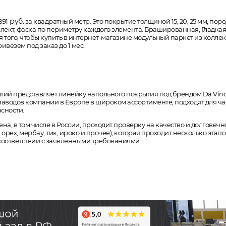
руб.
891
за квадратный метр. Это покрытие толщиной 15, 20, 25 мм, поро
, селект, фаска по периметру каждого элемента. Брашированная, Гладк
 того, чтобы купить в интернет-магазине модульный паркет из коллекц
везем под заказ до 1 мес.
й представляет линейку напольного покрытия под брендом Da Vinci.
заводов компании в Европе в широком ассортименте, подходят для ча
сности.
на, в том числе в России, проходит проверку на качество и долговечн
орех, мербау, тик, ироко и прочее), которая проходит несколько этап
в соответствии с заявленными требованиями.