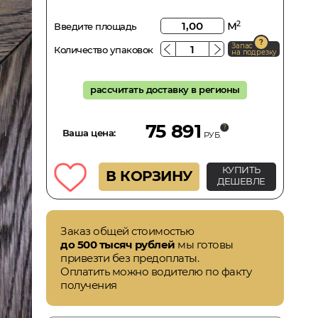
м
2
Введите площадь
Запас
Количество упаковок
на подрезку
рассчитать доставку в регионы
75 891
Ваша цена:
РУБ.
КУПИТЬ
В КОРЗИНУ
ДЕШЕВЛЕ
Заказ общей стоимостью
до 500 тысяч рублей
мы готовы
привезти без предоплаты.
Оплатить можно водителю по факту
получения