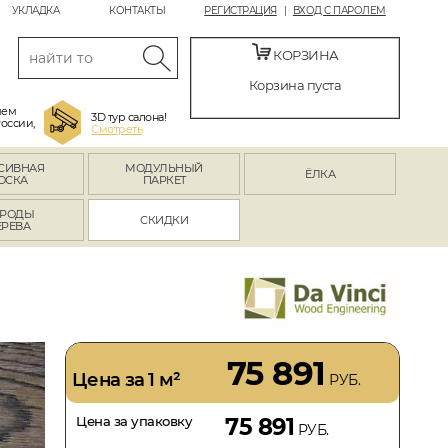
УКЛАДКА
КОНТАКТЫ
РЕГИСТРАЦИЯ
ВХОД С ПАРОЛЕМ
КОРЗИНА
Корзина пуста
яем
3D тур салона!
России,
Смотреть
СИВНАЯ
МОДУЛЬНЫЙ
ЁЛКА
ОСКА
ПАРКЕТ
РОДЫ
СКИДКИ
ЕРЕВА
75 891
Цена за 1 м²
РУБ.
Цена за упаковку
75 891
РУБ.