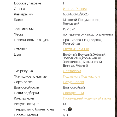
Досок в упаковке
1
Страна
Италия
,
Россия
Размеры, мм
600x600x15/20/25
Блеск
Матовый, Полуматовый,
Глянцевый
Толщина, мм
15, 20, 25
Фаска
по периметру каждого элемента
Поверхность на ощупь
Брашированная, Гладкая,
Рельефная
Оттенок
Светлый
,
Тёмный
Цвет
Белёный, Бежевый, Жёлтый,
Золотистый/коричневый,
Золотистый, Коричневый,
Винтаж, Чёрный
Тип рисунка
С металлом
Финишное покрытие
Под лаком
,
Под маслом
Сортировка
Натур
,
Селект
Влагостойкость
Влагостойкий
Наши подборки
Состаренный
Конструкция
Инженерный модульный паркет
Вес упаковки, кг
10
Твердость по бринелю, ед
4,5
Полезный слой
6, 8