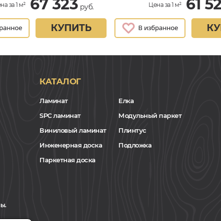
67 323
61 5
на за 1 м²
Цена за 1 м²
руб.
КУПИТЬ
КУ
КАТАЛОГ
Ламинат
Елка
SPC ламинат
Модульный паркет
Виниловый ламинат
Плинтус
Инженерная доска
Подложка
Паркетная доска
ы.