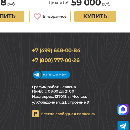
28
59 000
Цена за 1 м²
руб.
руб.
ПИТЬ
КУПИТЬ
+7 (499) 648-00-84
+7 (800) 777-00-26
График работы салона
Пн-Вс с 09:00 до 21:00
Наш адрес:
127018, г. Москва,
ул.Складочная, д.1, строение 9
Всегда свободная парковка