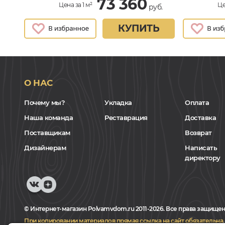
73 360
Цена за 1 м²
Це
руб.
КУПИТЬ
О НАС
Почему мы?
Укладка
Оплата
Наша команда
Реставрация
Доставка
Поставщикам
Возврат
Дизайнерам
Написать
директору
© Интернет-магазин Polvamvdom.ru 2011-2026. Все права защищен
При копировании материалов прямая ссылка на сайт обязательна
.