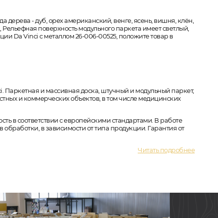
да дерева - дуб, орех американский, венге, ясень, вишня, клён,
ая, Рельефная поверхность модульного паркета имеет светлый,
ии Da Vinci с металлом 26-006-00525, положите товар в
 Паркетная и массивная доска, штучный и модульный паркет,
стных и коммерческих объектов, в том числе медицинских
ость в соответствии с европейскими стандартами. В работе
ов обработки, в зависимости от типа продукции. Гарантия от
Читать подробнее