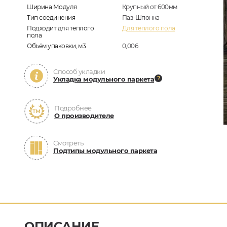
Ширина Модуля
Крупный от 600мм
Тип соединения
Паз-Шпонка
Подходит для теплого
Для теплого пола
пола
Объём упаковки, м3
0,006
Способ укладки
Укладка модульного паркета
Подробнее
О производителе
Смотреть
Подтипы модульного паркета
ОПИСАНИЕ