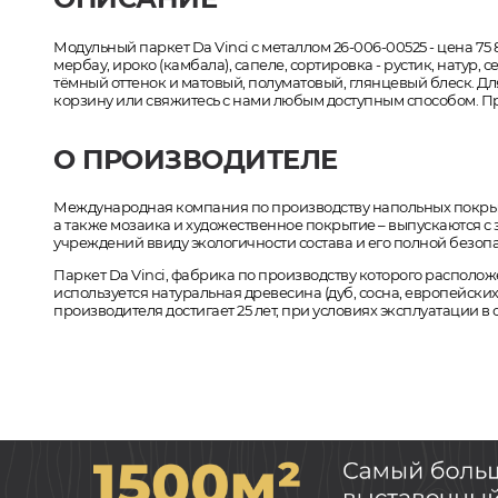
Модульный паркет Da Vinci с металлом 26-006-00525 - цена 75 
мербау, ироко (камбала), сапеле, сортировка - рустик, натур
тёмный оттенок и матовый, полуматовый, глянцевый блеск. Для
корзину или свяжитесь с нами любым доступным способом. При
О ПРОИЗВОДИТЕЛЕ
Международная компания по производству напольных покрыти
а также мозаика и художественное покрытие – выпускаются с 
учреждений ввиду экологичности состава и его полной безопа
Паркет Da Vinci, фабрика по производству которого расположе
используется натуральная древесина (дуб, сосна, европейских 
производителя достигает 25 лет, при условиях эксплуатации 