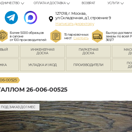
УДНИЧЕСТВО
ОПЛАТА И ДОСТАВКА
ВОЗВРАТ
УСЛУГИ
127018, г. Москва,
ул.Складочная, д.1, строение 9
Написать директору
Более 5000 образцов
Быстро доставл
15 парковочных
в салоне
заказы по всей 
мест.
Смотреть
от 100 производителей
365/7
ОВЫЙ
ИНЖЕНЕРНАЯ
ПАРКЕТНАЯ
МАС
Л
ДОСКА
ДОСКА
Д
ПО
ЖКА
УКЛАДКА И УХОД
ПРОИЗВОДИТЕЛИ
Д
006-00525
АЛЛОМ 26-006-00525
ПОД ЗАКАЗ ДО 1 МЕС