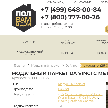
КОМПАНИЯ
О ШОУ-РУМЕ
СОТР
+7 (499) 648-00-84
+7 (800) 777-00-26
График работы салона
Пн-Вс с 09:00 до 21:00
SPC
ВИНИЛ
ЛАМИНАТ
ЛАМИНАТ
ПО
ХУДОЖЕСТВЕННЫЙ
ПЛИНТУС
ПОДЛО
ПАРКЕТ
Главная
Модульный паркет
Da Vinci
с металлом 26-
МОДУЛЬНЫЙ ПАРКЕТ DA VINCI С МЕТ
Артикул: 26-006-00525
Тип
Модульный паркет
Производство
Da Vinci
Порода дерева
Дуб
,
Орех американский
,
Венге
,
Ясень
,
Вишня
,
Клён
,
Мербау
,
Ироко (Камбала)
,
Сапеле
В одной упаковке
1
м
2