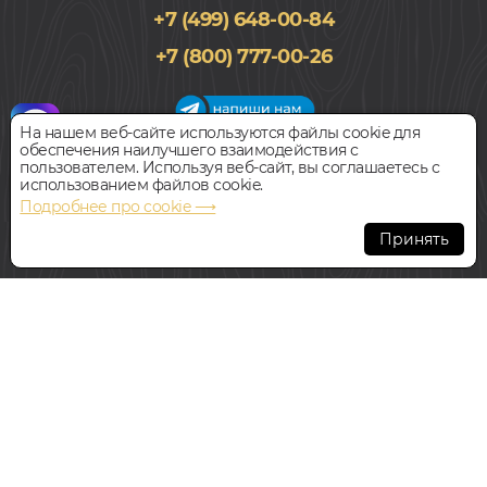
+7 (499) 648-00-84
+7 (800) 777-00-26
На нашем веб-сайте используются файлы cookie для
обеспечения наилучшего взаимодействия с
График работы салона
пользователем. Используя веб-сайт, вы соглашаетесь с
Пн-Вс с 09:00 до 21:00
использованием файлов cookie.
Наш адрес:
127018, г. Москва,
Подробнее про cookie ⟶
ул.Складочная, д.1, строение 9
Принять
Всегда свободная парковка
© Интернет-магазин Polvamvdom.ru 2011-2026. Все права
защищены.
При копировании материалов прямая ссылка на сайт
обязательна
.
НАШ ПАРТНЁР