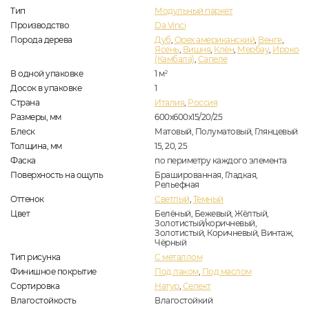
Тип
Модульный паркет
Производство
Da Vinci
Порода дерева
Дуб
,
Орех американский
,
Венге
,
Ясень
,
Вишня
,
Клён
,
Мербау
,
Ироко
(Камбала)
,
Сапеле
В одной упаковке
1
м
2
Досок в упаковке
1
Страна
Италия
,
Россия
Размеры, мм
600x600x15/20/25
Блеск
Матовый, Полуматовый, Глянцевый
Толщина, мм
15, 20, 25
Фаска
по периметру каждого элемента
Поверхность на ощупь
Брашированная, Гладкая,
Рельефная
Оттенок
Светлый
,
Тёмный
Цвет
Белёный, Бежевый, Жёлтый,
Золотистый/коричневый,
Золотистый, Коричневый, Винтаж,
Чёрный
Тип рисунка
С металлом
Финишное покрытие
Под лаком
,
Под маслом
Сортировка
Натур
,
Селект
Влагостойкость
Влагостойкий