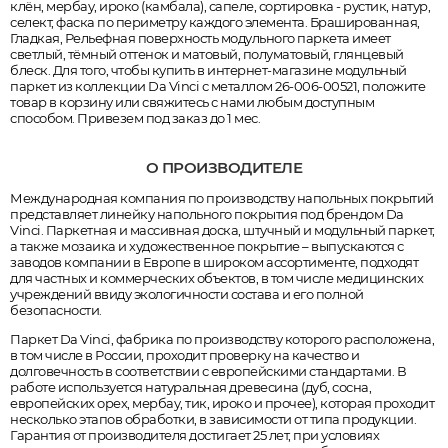
клён, мербау, ироко (камбала), сапеле, сортировка - рустик, натур,
селект, фаска по периметру каждого элемента. Брашированная,
Гладкая, Рельефная поверхность модульного паркета имеет
светлый, тёмный оттенок и матовый, полуматовый, глянцевый
блеск. Для того, чтобы купить в интернет-магазине модульный
паркет из коллекции Da Vinci с металлом 26-006-00521, положите
товар в корзину или свяжитесь с нами любым доступным
способом. Привезем под заказ до 1 мес.
О ПРОИЗВОДИТЕЛЕ
Международная компания по производству напольных покрытий
представляет линейку напольного покрытия под брендом Da
Vinci. Паркетная и массивная доска, штучный и модульный паркет,
а также мозаика и художественное покрытие – выпускаются с
заводов компании в Европе в широком ассортименте, подходят
для частных и коммерческих объектов, в том числе медицинских
учреждений ввиду экологичности состава и его полной
безопасности.
Паркет Da Vinci, фабрика по производству которого расположена,
в том числе в России, проходит проверку на качество и
долговечность в соответствии с европейскими стандартами. В
работе используется натуральная древесина (дуб, сосна,
европейских орех, мербау, тик, ироко и прочее), которая проходит
несколько этапов обработки, в зависимости от типа продукции.
Гарантия от производителя достигает 25 лет, при условиях