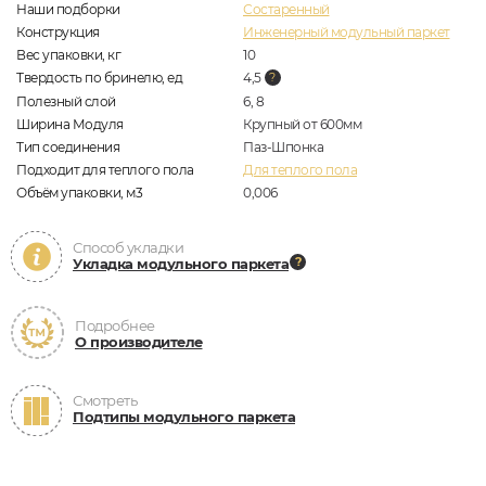
Наши подборки
Состаренный
Конструкция
Инженерный модульный паркет
Вес упаковки, кг
10
Твердость по бринелю, ед
4,5
Полезный слой
6, 8
Ширина Модуля
Крупный от 600мм
Тип соединения
Паз-Шпонка
Подходит для теплого пола
Для теплого пола
Объём упаковки, м3
0,006
Способ укладки
Укладка модульного паркета
Подробнее
О производителе
Смотреть
Подтипы модульного паркета