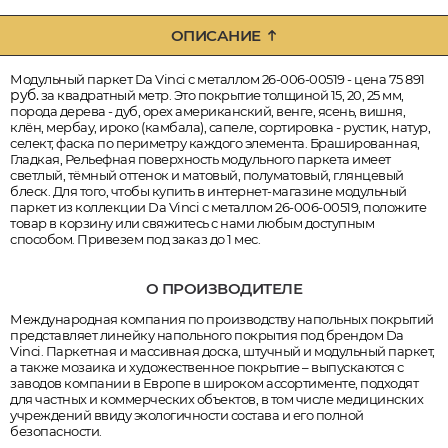
ОПИСАНИЕ
Модульный паркет Da Vinci с металлом 26-006-00519 - цена 75 891
руб.
за квадратный метр. Это покрытие толщиной 15, 20, 25 мм,
порода дерева - дуб, орех американский, венге, ясень, вишня,
клён, мербау, ироко (камбала), сапеле, сортировка - рустик, натур,
селект, фаска по периметру каждого элемента. Брашированная,
Гладкая, Рельефная поверхность модульного паркета имеет
светлый, тёмный оттенок и матовый, полуматовый, глянцевый
блеск. Для того, чтобы купить в интернет-магазине модульный
паркет из коллекции Da Vinci с металлом 26-006-00519, положите
товар в корзину или свяжитесь с нами любым доступным
способом. Привезем под заказ до 1 мес.
О ПРОИЗВОДИТЕЛЕ
Международная компания по производству напольных покрытий
представляет линейку напольного покрытия под брендом Da
Vinci. Паркетная и массивная доска, штучный и модульный паркет,
а также мозаика и художественное покрытие – выпускаются с
заводов компании в Европе в широком ассортименте, подходят
для частных и коммерческих объектов, в том числе медицинских
учреждений ввиду экологичности состава и его полной
безопасности.