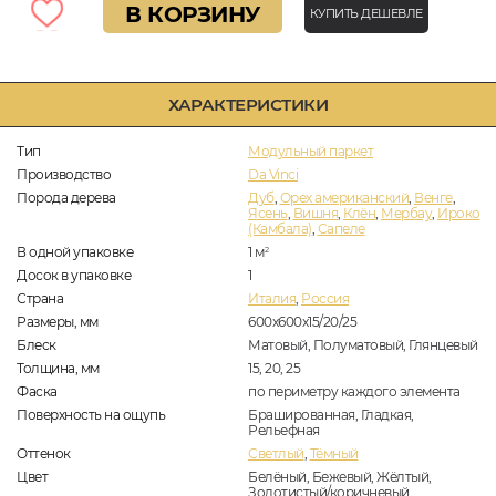
В КОРЗИНУ
КУПИТЬ ДЕШЕВЛЕ
ХАРАКТЕРИСТИКИ
Тип
Модульный паркет
Производство
Da Vinci
Порода дерева
Дуб
,
Орех американский
,
Венге
,
Ясень
,
Вишня
,
Клён
,
Мербау
,
Ироко
(Камбала)
,
Сапеле
В одной упаковке
1
м
2
Досок в упаковке
1
Страна
Италия
,
Россия
Размеры, мм
600x600x15/20/25
Блеск
Матовый, Полуматовый, Глянцевый
Толщина, мм
15, 20, 25
Фаска
по периметру каждого элемента
Поверхность на ощупь
Брашированная, Гладкая,
Рельефная
Оттенок
Светлый
,
Тёмный
Цвет
Белёный, Бежевый, Жёлтый,
Золотистый/коричневый,