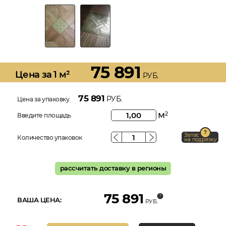
75 891
Цена за 1 м²
РУБ.
75 891
РУБ.
Цена за упаковку
м
2
Введите площадь
Запас
Количество упаковок
на подрезку
рассчитать доставку в регионы
75 891
ВАША ЦЕНА:
РУБ.