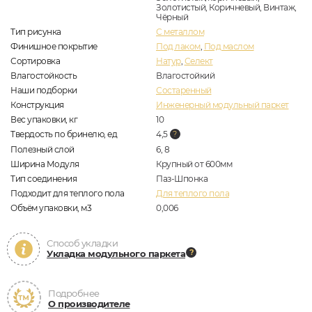
Золотистый, Коричневый, Винтаж,
Чёрный
Тип рисунка
С металлом
Финишное покрытие
Под лаком
,
Под маслом
Сортировка
Натур
,
Селект
Влагостойкость
Влагостойкий
Наши подборки
Состаренный
Конструкция
Инженерный модульный паркет
Вес упаковки, кг
10
Твердость по бринелю, ед
4,5
Полезный слой
6, 8
Ширина Модуля
Крупный от 600мм
Тип соединения
Паз-Шпонка
Подходит для теплого пола
Для теплого пола
Объём упаковки, м3
0,006
Способ укладки
Укладка модульного паркета
Подробнее
О производителе