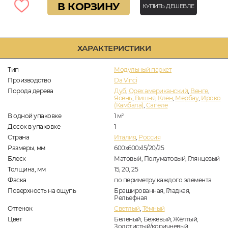
В КОРЗИНУ
КУПИТЬ ДЕШЕВЛЕ
ХАРАКТЕРИСТИКИ
Тип
Модульный паркет
Производство
Da Vinci
Порода дерева
Дуб
,
Орех американский
,
Венге
,
Ясень
,
Вишня
,
Клён
,
Мербау
,
Ироко
(Камбала)
,
Сапеле
В одной упаковке
1
м
2
Досок в упаковке
1
Страна
Италия
,
Россия
Размеры, мм
600x600x15/20/25
Блеск
Матовый, Полуматовый, Глянцевый
Толщина, мм
15, 20, 25
Фаска
по периметру каждого элемента
Поверхность на ощупь
Брашированная, Гладкая,
Рельефная
Оттенок
Светлый
,
Тёмный
Цвет
Белёный, Бежевый, Жёлтый,
Золотистый/коричневый,