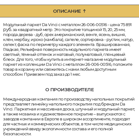
ОПИСАНИЕ
Модульный паркет Da Vinci с металлом 26-006-00516 - цена 75 891
руб.
за квадратный метр. Это покрытие толщиной 15, 20, 25 мм,
порода дерева - дуб, орех американский, венге, ясень, вишня,
клён, мербау, ироко (камбала), сапеле, сортировка - рустик, натур,
селект, фаска по периметру каждого элемента. Брашированная,
Гладкая, Рельефная поверхность модульного паркета имеет
светлый, тёмный оттенок и матовый, полуматовый, глянцевый
блеск. Для того, чтобы купить в интернет-магазине модульный
паркет из коллекции Da Vinci с металлом 26-006-00516, положите
товар в корзину или свяжитесь с нами любым доступным
способом. Привезем под заказ до 1 мес.
О ПРОИЗВОДИТЕЛЕ
Международная компания по производству напольных покрытий
представляет линейку напольного покрытия под брендом Da
Vinci. Паркетная и массивная доска, штучный и модульный паркет,
а также мозаика и художественное покрытие – выпускаются с
заводов компании в Европе в широком ассортименте, подходят
для частных и коммерческих объектов, в том числе медицинских
учреждений ввиду экологичности состава и его полной
безопасности.