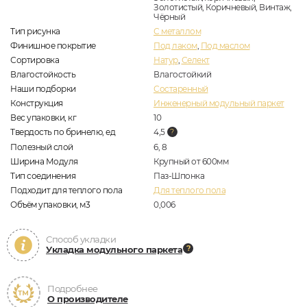
Золотистый, Коричневый, Винтаж,
Чёрный
Тип рисунка
С металлом
Финишное покрытие
Под лаком
,
Под маслом
Сортировка
Натур
,
Селект
Влагостойкость
Влагостойкий
Наши подборки
Состаренный
Конструкция
Инженерный модульный паркет
Вес упаковки, кг
10
Твердость по бринелю, ед
4,5
Полезный слой
6, 8
Ширина Модуля
Крупный от 600мм
Тип соединения
Паз-Шпонка
Подходит для теплого пола
Для теплого пола
Объём упаковки, м3
0,006
Способ укладки
Укладка модульного паркета
Подробнее
О производителе