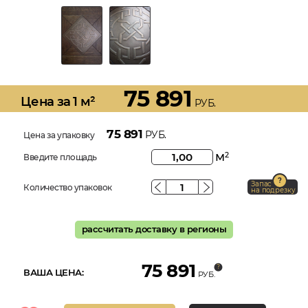
75 891
Цена за 1 м²
РУБ.
75 891
РУБ.
Цена за упаковку
м
2
Введите площадь
Запас
Количество упаковок
на подрезку
рассчитать доставку в регионы
75 891
ВАША ЦЕНА:
РУБ.