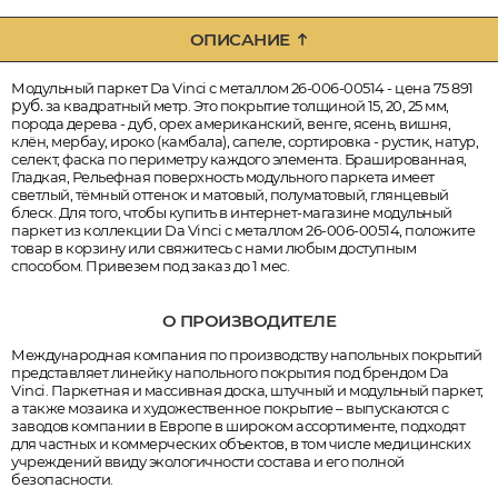
ОПИСАНИЕ
Модульный паркет Da Vinci с металлом 26-006-00514 - цена 75 891
руб.
за квадратный метр. Это покрытие толщиной 15, 20, 25 мм,
порода дерева - дуб, орех американский, венге, ясень, вишня,
клён, мербау, ироко (камбала), сапеле, сортировка - рустик, натур,
селект, фаска по периметру каждого элемента. Брашированная,
Гладкая, Рельефная поверхность модульного паркета имеет
светлый, тёмный оттенок и матовый, полуматовый, глянцевый
блеск. Для того, чтобы купить в интернет-магазине модульный
паркет из коллекции Da Vinci с металлом 26-006-00514, положите
товар в корзину или свяжитесь с нами любым доступным
способом. Привезем под заказ до 1 мес.
О ПРОИЗВОДИТЕЛЕ
Международная компания по производству напольных покрытий
представляет линейку напольного покрытия под брендом Da
Vinci. Паркетная и массивная доска, штучный и модульный паркет,
а также мозаика и художественное покрытие – выпускаются с
заводов компании в Европе в широком ассортименте, подходят
для частных и коммерческих объектов, в том числе медицинских
учреждений ввиду экологичности состава и его полной
безопасности.