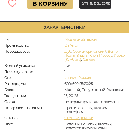
В КОРЗИНУ
КУПИТЬ ДЕШЕВЛЕ
ХАРАКТЕРИСТИКИ
Тип
Модульный паркет
Производство
Da Vinci
Порода дерева
Дуб
,
Орех американский
,
Венге
,
Ясень
,
Вишня
,
Клён
,
Мербау
,
Ироко
(Камбала)
,
Сапеле
В одной упаковке
1
м
2
Досок в упаковке
1
Страна
Италия
,
Россия
Размеры, мм
600x600x15/20/25
Блеск
Матовый, Полуматовый, Глянцевый
Толщина, мм
15, 20, 25
Фаска
по периметру каждого элемента
Поверхность на ощупь
Брашированная, Гладкая,
Рельефная
Оттенок
Светлый
,
Тёмный
Цвет
Белёный, Бежевый, Жёлтый,
Золотистый/коричневый,