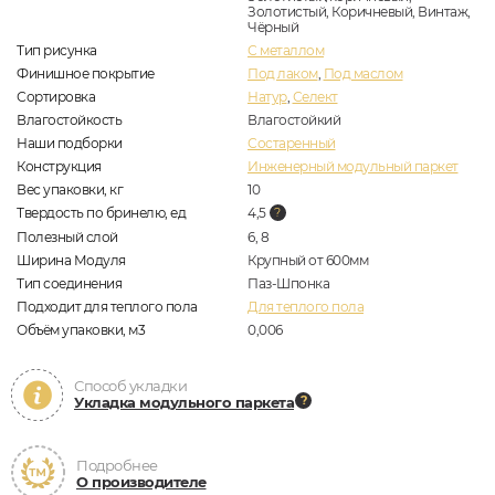
Золотистый, Коричневый, Винтаж,
Чёрный
Тип рисунка
С металлом
Финишное покрытие
Под лаком
,
Под маслом
Сортировка
Натур
,
Селект
Влагостойкость
Влагостойкий
Наши подборки
Состаренный
Конструкция
Инженерный модульный паркет
Вес упаковки, кг
10
Твердость по бринелю, ед
4,5
Полезный слой
6, 8
Ширина Модуля
Крупный от 600мм
Тип соединения
Паз-Шпонка
Подходит для теплого пола
Для теплого пола
Объём упаковки, м3
0,006
Способ укладки
Укладка модульного паркета
Подробнее
О производителе