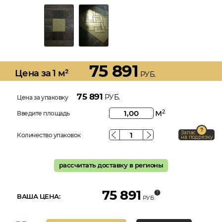
75 891
Цена за 1 м²
РУБ.
75 891
РУБ.
Цена за упаковку
м
2
Введите площадь
Запас
Количество упаковок
на подрезку
рассчитать доставку в регионы
75 891
ВАША ЦЕНА:
РУБ.