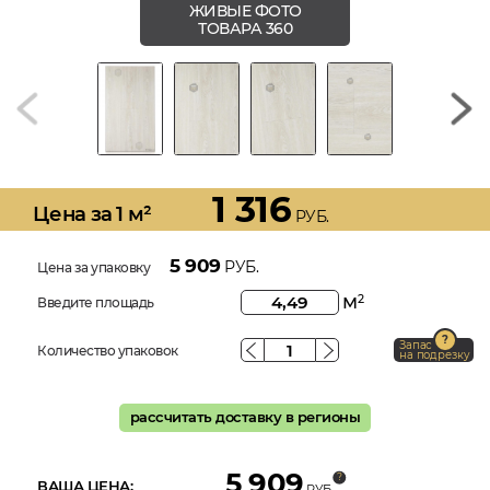
ЖИВЫЕ ФОТО
ТОВАРА 360
1 316
Цена за 1 м²
РУБ.
5 909
РУБ.
Цена за упаковку
м
2
Введите площадь
Запас
Количество упаковок
на подрезку
рассчитать доставку в регионы
5 909
ВАША ЦЕНА:
РУБ.