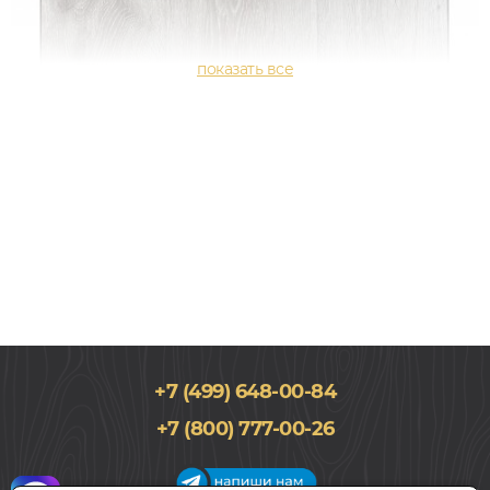
+7 (499) 648-00-84
184x1219, 2мм
+7 (800) 777-00-26
0,3, Дуб, Однополосный, Водостойкий