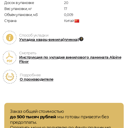
Досок в упаковке
20
Вес упаковки, кг
17
Объём упаковки, м3
0,009
Страна
Китай
Способ укладки
Укладка кварц-винила(пленка)
Смотреть
Инструкция по укладке винилового ламината Alpine
Floor
Подробнее
О производителе
Заказ общей стоимостью
до 500 тысяч рублей
мы готовы привезти без
предоплаты.
Оплатить можно водителю по факту получения