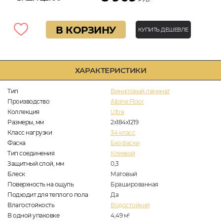
В КОРЗИНУ
КУПИТЬ ДЕШЕВЛЕ
ХАРАКТЕРИСТИКИ
Тип
Виниловый ламинат
Производство
Alpine Floor
Коллекция
Ultra
Размеры, мм
2х184х1219
Класс нагрузки
34 класс
Фаска
Без фаски
Тип соединения
Клеевой
Защитный слой, мм
0,3
Блеск
Матовый
Поверхность на ощупь
Брашированная
Подходит для теплого пола
Да
Влагостойкость
Водостойкий
В одной упаковке
4,49
м
2