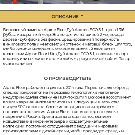
ОПИСАНИЕ
Виниловый ламинат Alpine Floor Дуб Арктик ЕСО 5-1 - цена 1 316
руб.
за квадратный метр. Это покрытие толщиной 2 мм, порода
дерева - дуб, фаска без фаски. Брашированная поверхность
винилового пола имеет светлый оттенок и матовый блеск. Для того,
чтобы купить в интернет-магазине виниловый ламинат из
коллекции Alpine Floor Ultra Дуб Арктик ЕСО 5-1, положите товар в
корзину или свяжитесь с нами любым доступным способом. Товар
есть в наличии.
О ПРОИЗВОДИТЕЛЕ
Alpine Floor работает на рынке с 2014 года. Первоначально бренд
специализировался на передовых технологиях в напольной
индустрии, сделав ставку на ПВХ-покрытия. Вскоре в ассортимент
вошла кварц-виниловая плитка LVT. Следующим шагом стал
выпуск SPC ламината, более инновационного и прочного
напольного покрытия. Alpine Floor - тренд сеттер напольных
покрытий в России. Бренд всегда следит за последними
новшествами в мире интерьера и создаёт уникальные
коллекции, постоянно сотрудничает с ведущими мировыми
производителями и дизайнерами, чтобы предвидеть тренды и