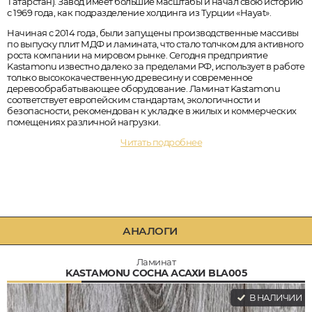
Татарстан). Завод имеет большие масштабы и начал свою историю
с 1969 года, как подразделение холдинга из Турции «Hayat».
Начиная с 2014 года, были запущены производственные массивы
по выпуску плит МДФ и ламината, что стало толчком для активного
роста компании на мировом рынке. Сегодня предприятие
Kastamonu известно далеко за пределами РФ, использует в работе
только высококачественную древесину и современное
деревообрабатывающее оборудование. Ламинат Kastamonu
соответствует европейским стандартам, экологичности и
безопасности, рекомендован к укладке в жилых и коммерческих
помещениях различной нагрузки.
Читать подробнее
АНАЛОГИ
Ламинат
KASTAMONU СОСНА АСАХИ BLA005
В НАЛИЧИИ