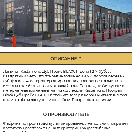
ОПИСАНИЕ
руб.
Ламинат Kastamonu Дуб Прайс BLA001 - цена 1 217
за
квадратный метр. Это покрытие толщиной 8 мм, порода дерева -
дуб, фаска с 4-х сторон. Брашированная поверхность ламината
имеет светлый оттенок и матовый блеск. Для того, чтобы купить в
интернет-магазине ламинат из коллекции Kastamonu Floorpan
Black Дуб Прайс BLA001, положите товар в корзину или свяжитесь
с нами любым доступным способом. Товар есть в наличии.
О ПРОИЗВОДИТЕЛЕ
Фабрика по производству ламинированных напольных покрытий
Kastamonu расположена на территории РФ (республика