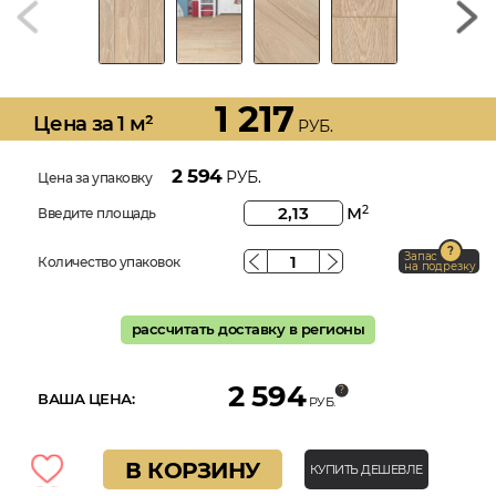
1 217
Цена за 1 м²
РУБ.
2 594
РУБ.
Цена за упаковку
м
2
Введите площадь
Запас
Количество упаковок
на подрезку
рассчитать доставку в регионы
2 594
ВАША ЦЕНА:
РУБ.
В КОРЗИНУ
КУПИТЬ ДЕШЕВЛЕ