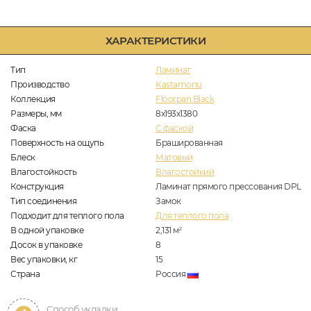
ХАРАКТЕРИСТИКИ
Тип
Ламинат
Производство
Kastamonu
Коллекция
Floorpan Black
Размеры, мм
8x193x1380
Фаска
C фаской
Поверхность на ощупь
Брашированная
Блеск
Матовый
Влагостойкость
Влагостойкий
Конструкция
Ламинат прямого прессования DPL
Тип соединения
Замок
Подходит для теплого пола
Для теплого пола
В одной упаковке
2,131
м
2
Досок в упаковке
8
Вес упаковки, кг
15
Страна
Россия
Способ укладки