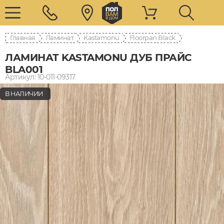
Главная
Ламинат
Kastamonu
Floorpan Black
ЛАМИНАТ KASTAMONU ДУБ ПРАЙС
BLA001
Артикул: 10-011-09317
В НАЛИЧИИ