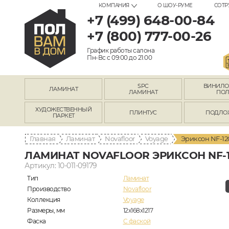
КОМПАНИЯ
О ШОУ-РУМЕ
СОТР
+7 (499) 648-00-84
+7 (800) 777-00-26
График работы салона
Пн-Вс с 09:00 до 21:00
SPC
ВИНИЛ
ЛАМИНАТ
ЛАМИНАТ
ПО
ХУДОЖЕСТВЕННЫЙ
ПЛИНТУС
ПОДЛО
ПАРКЕТ
Главная
Ламинат
Novafloor
Voyage
Эриксон NF-12
ЛАМИНАТ NOVAFLOOR ЭРИКСОН NF-1
Артикул: 10-011-09179
Тип
Ламинат
Производство
Novafloor
Коллекция
Voyage
Размеры, мм
12x168x1217
Фаска
C фаской