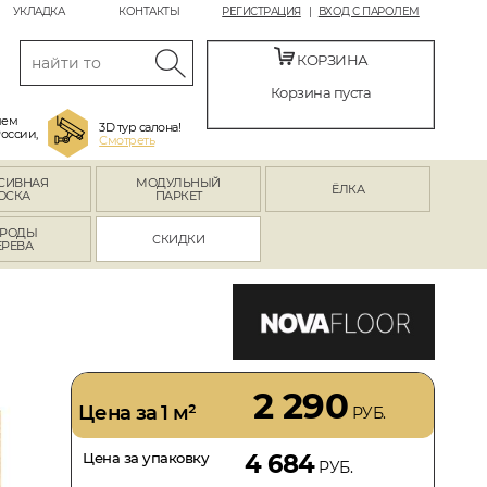
УКЛАДКА
КОНТАКТЫ
РЕГИСТРАЦИЯ
ВХОД С ПАРОЛЕМ
КОРЗИНА
Корзина пуста
яем
3D тур салона!
России,
Смотреть
СИВНАЯ
МОДУЛЬНЫЙ
ЁЛКА
ОСКА
ПАРКЕТ
РОДЫ
СКИДКИ
ЕРЕВА
2 290
Цена за 1 м²
РУБ.
Цена за упаковку
4 684
РУБ.