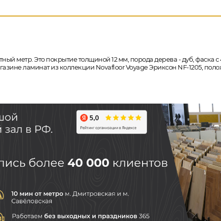
тный метр. Это покрытие толщиной 12 мм, порода дерева - дуб, фаска 
магазине ламинат из коллекции Novafloor Voyage Эриксон NF-1205, по