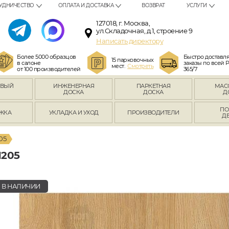
УДНИЧЕСТВО
ОПЛАТА И ДОСТАВКА
ВОЗВРАТ
УСЛУГИ
127018, г. Москва,
ул.Складочная, д.1, строение 9
Написать директору
Более 5000 образцов
Быстро доставл
15 парковочных
в салоне
заказы по всей 
мест.
Смотреть
от 100 производителей
365/7
ОВЫЙ
ИНЖЕНЕРНАЯ
ПАРКЕТНАЯ
МАС
Л
ДОСКА
ДОСКА
Д
ПО
ЖКА
УКЛАДКА И УХОД
ПРОИЗВОДИТЕЛИ
Д
05
205
В НАЛИЧИИ