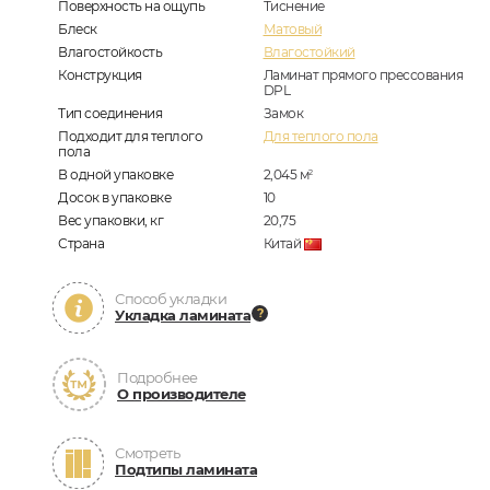
Поверхность на ощупь
Тиснение
Блеск
Матовый
Влагостойкость
Влагостойкий
Конструкция
Ламинат прямого прессования
DPL
Тип соединения
Замок
Подходит для теплого
Для теплого пола
пола
В одной упаковке
2,045
м
2
Досок в упаковке
10
Вес упаковки, кг
20,75
Страна
Китай
Способ укладки
Укладка ламината
Подробнее
О производителе
Смотреть
Подтипы ламината