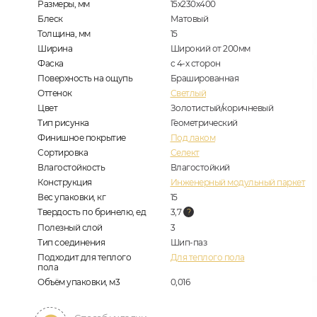
Размеры, мм
15x230x400
Блеск
Матовый
Толщина, мм
15
Ширина
Широкий от 200мм
Фаска
с 4-х сторон
Поверхность на ощупь
Брашированная
Оттенок
Светлый
Цвет
Золотистый/коричневый
Тип рисунка
Геометрический
Финишное покрытие
Под лаком
Сортировка
Селект
Влагостойкость
Влагостойкий
Конструкция
Инженерный модульный паркет
Вес упаковки, кг
15
Твердость по бринелю, ед
3,7
Полезный слой
3
Тип соединения
Шип-паз
Подходит для теплого
Для теплого пола
пола
Объём упаковки, м3
0,016