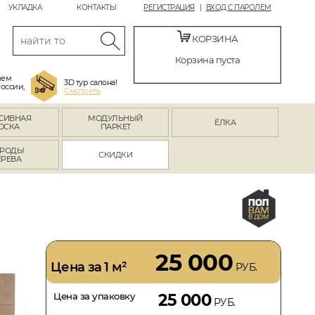
УКЛАДКА
КОНТАКТЫ
РЕГИСТРАЦИЯ
ВХОД С ПАРОЛЕМ
КОРЗИНА
Корзина пуста
яем
3D тур салона!
России,
Смотреть
СИВНАЯ
МОДУЛЬНЫЙ
ЁЛКА
ОСКА
ПАРКЕТ
РОДЫ
СКИДКИ
ЕРЕВА
25 000
Цена за 1 м²
РУБ.
Цена за упаковку
25 000
РУБ.