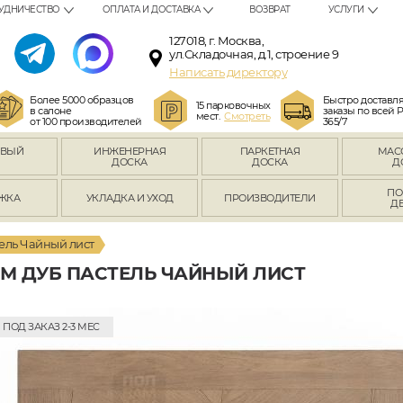
УДНИЧЕСТВО
ОПЛАТА И ДОСТАВКА
ВОЗВРАТ
УСЛУГИ
127018, г. Москва,
ул.Складочная, д.1, строение 9
Написать директору
Более 5000 образцов
Быстро доставл
15 парковочных
в салоне
заказы по всей 
мест.
Смотреть
от 100 производителей
365/7
ОВЫЙ
ИНЖЕНЕРНАЯ
ПАРКЕТНАЯ
МАС
Л
ДОСКА
ДОСКА
Д
ПО
ЖКА
УКЛАДКА И УХОД
ПРОИЗВОДИТЕЛИ
Д
ель Чайный лист
М ДУБ ПАСТЕЛЬ ЧАЙНЫЙ ЛИСТ
ПОД ЗАКАЗ 2-3 МЕС