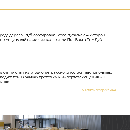
да дерева - дуб, сортировка - селект, фаска с 4-х сторон.
ине модульный паркет из коллекции Пол Вам в Дом Дуб
милетний опыт изготовления высококачественных напольных
изводителей. В рамках программы импортозамещения мы
ынке.
Читать подробнее