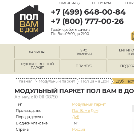
КОМПАНИЯ
О ШОУ-РУМЕ
СОТР
+7 (499) 648-00-84
+7 (800) 777-00-26
График работы салона
Пн-Вс с 09:00 до 21:00
SPC
ВИНИЛ
ЛАМИНАТ
ЛАМИНАТ
ПО
ХУДОЖЕСТВЕННЫЙ
ПЛИНТУС
ПОДЛО
ПАРКЕТ
Главная
Модульный паркет
Пол Вам в Дом
Дуб Паст
МОДУЛЬНЫЙ ПАРКЕТ ПОЛ ВАМ В ДО
Артикул: 10-011-08750
Тип
Модульный паркет
Производство
Пол Вам в Дом
Порода дерева
Дуб
В одной упаковке
1
м
2
Страна
Россия