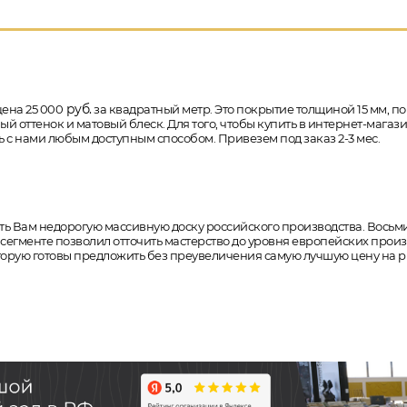
руб.
цена 25 000
за квадратный метр. Это покрытие толщиной 15 мм, поро
 оттенок и матовый блеск. Для того, чтобы купить в интернет-магаз
ь с нами любым доступным способом. Привезем под заказ 2-3 мес.
ть Вам недорогую массивную доску российского производства. Вось
сегменте позволил отточить мастерство до уровня европейских про
торую готовы предложить без преувеличения самую лучшую цену на р