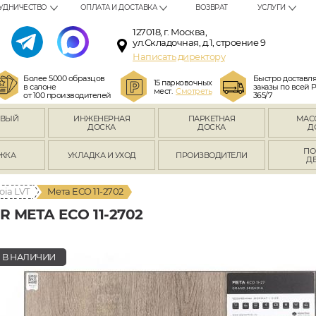
УДНИЧЕСТВО
ОПЛАТА И ДОСТАВКА
ВОЗВРАТ
УСЛУГИ
127018, г. Москва,
ул.Складочная, д.1, строение 9
Написать директору
Более 5000 образцов
Быстро доставл
15 парковочных
в салоне
заказы по всей 
мест.
Смотреть
от 100 производителей
365/7
ОВЫЙ
ИНЖЕНЕРНАЯ
ПАРКЕТНАЯ
МАС
Л
ДОСКА
ДОСКА
Д
ПО
ЖКА
УКЛАДКА И УХОД
ПРОИЗВОДИТЕЛИ
Д
oia LVT
Мета ECO 11-2702
МЕТА ECO 11-2702
В НАЛИЧИИ