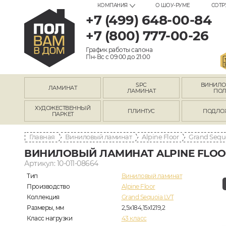
КОМПАНИЯ
О ШОУ-РУМЕ
СОТР
+7 (499) 648-00-84
+7 (800) 777-00-26
График работы салона
Пн-Вс с 09:00 до 21:00
SPC
ВИНИЛ
ЛАМИНАТ
ЛАМИНАТ
ПО
ХУДОЖЕСТВЕННЫЙ
ПЛИНТУС
ПОДЛО
ПАРКЕТ
Главная
Виниловый ламинат
Alpine Floor
Grand Sequ
ВИНИЛОВЫЙ ЛАМИНАТ ALPINE FLOOR 
Артикул: 10-011-08664
Тип
Виниловый ламинат
Производство
Alpine Floor
Коллекция
Grand Sequoia LVT
Размеры, мм
2,5х184,15х1219,2
Класс нагрузки
43 класс