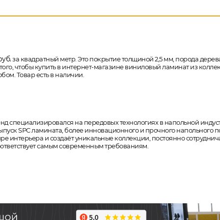
уб.
за квадратный метр. Это покрытие толщиной 2,5 мм, порода дерева
того, чтобы купить в интернет-магазине виниловый ламинат из коллекц
бом. Товар есть в наличии.
бренд специализировался на передовых технологиях в напольной индус
уск SPC ламината, более инновационного и прочного напольного покр
мире интерьера и создаёт уникальные коллекции, постоянно сотрудн
соответствует самым современным требованиям.