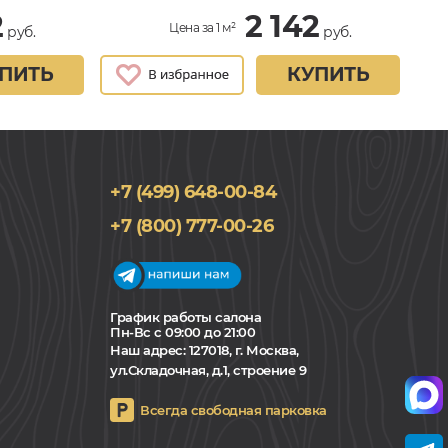
2
2 142
Цена за 1 м²
руб.
руб.
ПИТЬ
КУПИТЬ
+7 (499) 648-00-84
+7 (800) 777-00-26
График работы салона
Пн-Вс с 09:00 до 21:00
Наш адрес:
127018, г. Москва,
ул.Складочная, д.1, строение 9
Всегда свободная парковка