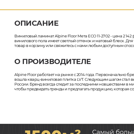
ОПИСАНИЕ
р
Виниловый ламинат Alpine Floor Мета ECO 11-2702 - цена 2 142
винилового пола имеет светлый оттенок и матовый блеск. Для 
товар в корзину или свяжитесь с нами любым доступным спосо
О ПРОИЗВОДИТЕЛЕ
Alpine Floor работает на рынке с 2014 года. Первоначально 
вошла кварц-виниловая плитка LVT. Следующим шагом стал вып
России. Бренд всегда следит за последними новшествами в 
чтобы предвидеть тренды и предлагать продукцию, которая 