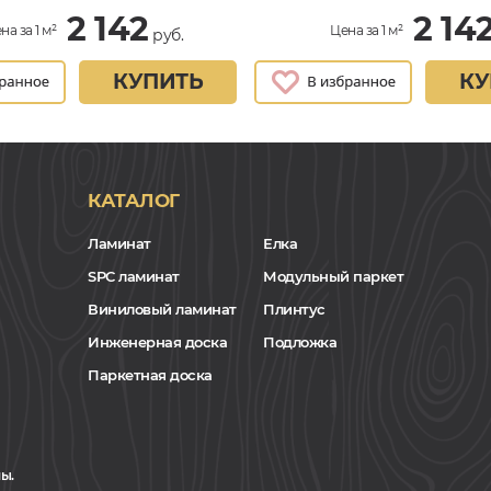
2 142
2 14
на за 1 м²
Цена за 1 м²
руб.
КУПИТЬ
КУ
КАТАЛОГ
Ламинат
Елка
SPC ламинат
Модульный паркет
Виниловый ламинат
Плинтус
Инженерная доска
Подложка
Паркетная доска
ы.