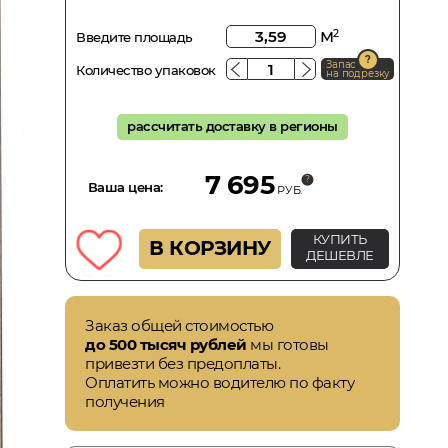
м
2
Введите площадь
Запас
Количество упаковок
на подрезку
рассчитать доставку в регионы
7 695
Ваша цена:
РУБ.
КУПИТЬ
В КОРЗИНУ
ДЕШЕВЛЕ
Заказ общей стоимостью
до 500 тысяч рублей
мы готовы
привезти без предоплаты.
Оплатить можно водителю по факту
получения