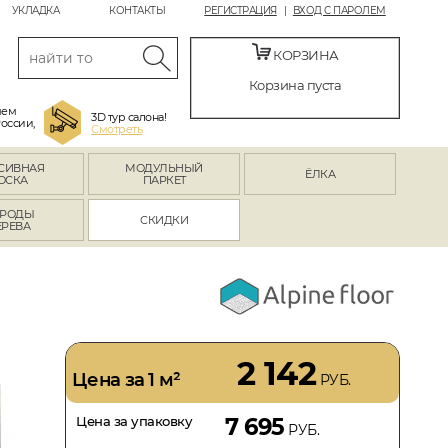
УКЛАДКА
КОНТАКТЫ
РЕГИСТРАЦИЯ
ВХОД С ПАРОЛЕМ
КОРЗИНА
Корзина пуста
яем
3D тур салона!
России,
Смотреть
СИВНАЯ
МОДУЛЬНЫЙ
ЁЛКА
ОСКА
ПАРКЕТ
РОДЫ
СКИДКИ
ЕРЕВА
2 142
Цена за 1 м²
РУБ.
Цена за упаковку
7 695
РУБ.