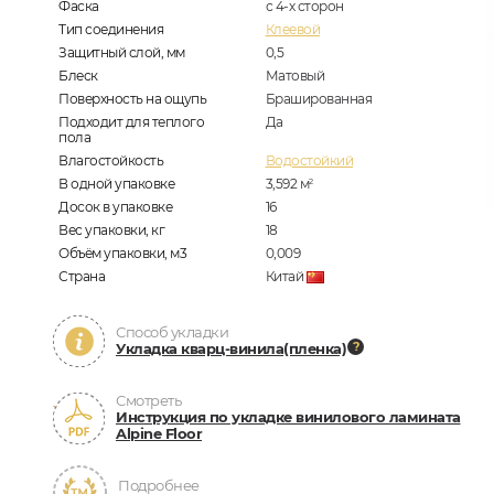
Фаска
с 4-х сторон
Тип соединения
Клеевой
Защитный слой, мм
0,5
Блеск
Матовый
Поверхность на ощупь
Брашированная
Подходит для теплого
Да
пола
Влагостойкость
Водостойкий
В одной упаковке
3,592
м
2
Досок в упаковке
16
Вес упаковки, кг
18
Объём упаковки, м3
0,009
Страна
Китай
Способ укладки
Укладка кварц-винила(пленка)
Смотреть
Инструкция по укладке винилового ламината
Alpine Floor
Подробнее