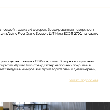
 - секвойя, фаска с 4-х сторон. Брашированная поверхность
ии Alpine Floor Grand Sequoia LVT Мета ECO 11-2702, положите
трии, сделав ставку на ПВХ-покрытия. Вскоре в ассортимент
ытия. Alpine Floor - тренд сеттер напольных покрытий в
ичает с ведущими мировыми производителями и дизайнерами,
Читать подробнее