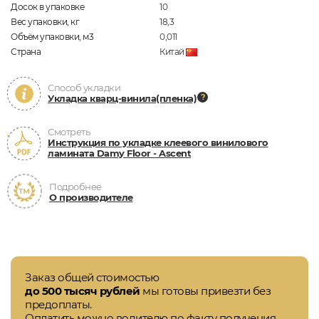
Досок в упаковке
10
Вес упаковки, кг
18,3
Объём упаковки, м3
0,011
Страна
Китай
Способ укладки
Укладка кварц-винила(пленка)
Смотреть
Инструкция по укладке клеевого винилового
ламината Damy Floor - Ascent
Подробнее
О производителе
Заказ общей стоимостью
до 500 тысяч рублей
мы готовы привезти без
предоплаты.
Оплатить можно водителю по факту получения