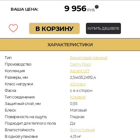
9 956
ВАША ЦЕНА:
РУБ.
В КОРЗИНУ
КУПИТЬ ДЕШЕВЛЕ
ХАРАКТЕРИСТИКИ
Тип
Виниловый ламинат
Производство
Damy Floor
Коллекция
Ascent LVT
Размеры, мм
2,5х455,2х912,4
Класс нагрузки
43 класс
Фаска
с 4-х сторон
Тип соединения
Клеевой
Защитный слой, мм
0,55
Блеск
Матовый
Поверхность на ощупь
Гладкая
Подходит для теплого пола
Да
Влагостойкость
Водостойкий
В одной упаковке
4,15
м
2