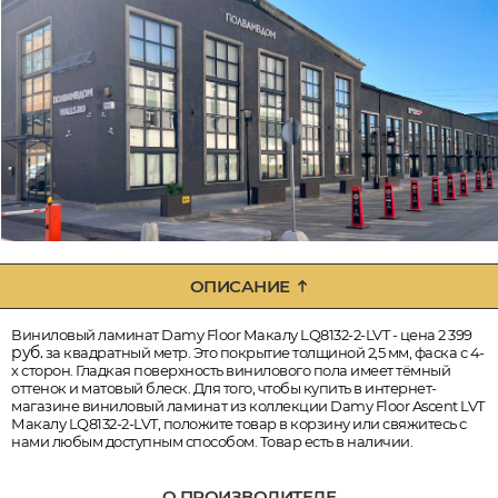
ОПИСАНИЕ
Виниловый ламинат Damy Floor Макалу LQ8132-2-LVT - цена 2 399
руб.
за квадратный метр. Это покрытие толщиной 2,5 мм, фаска с 4-
х сторон. Гладкая поверхность винилового пола имеет тёмный
оттенок и матовый блеск. Для того, чтобы купить в интернет-
магазине виниловый ламинат из коллекции Damy Floor Ascent LVT
Макалу LQ8132-2-LVT, положите товар в корзину или свяжитесь с
нами любым доступным способом. Товар есть в наличии.
О ПРОИЗВОДИТЕЛЕ