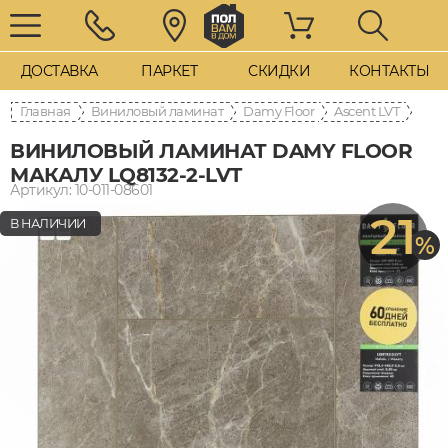
ДОСТАВКА
ПАРКЕТ
СКИДКИ
КОНТАКТЫ
Главная
Виниловый ламинат
Damy Floor
Ascent LVT
ВИНИЛОВЫЙ ЛАМИНАТ DAMY FLOOR
МАКАЛУ LQ8132-2-LVT
Артикул: 10-011-08601
21
В НАЛИЧИИ
%