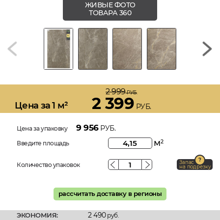
ЖИВЫЕ ФОТО
ТОВАРА 360
2 999
РУБ.
2 399
Цена за 1 м²
РУБ.
9 956
РУБ.
Цена за упаковку
м
2
Введите площадь
Запас
Количество упаковок
на подрезку
рассчитать доставку в регионы
2 490
ЭКОНОМИЯ:
руб.