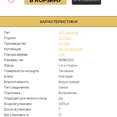
В КОРЗИНУ
КУПИТЬ ДЕШЕВЛЕ
ХАРАКТЕРИСТИКИ
Тип
SPC ламинат
Подтип
33 класс
Производство
Art East
Коллекция
Art Stone Armor
Порода дерева
Дуб
Размеры, мм
9x196x1220
Фаска
с 4-х сторон
Поверхность на ощупь
Тиснение
Блеск
Матовый
Влагостойкость
Водостойкий
Тип соединения
Замок
Подложка
Встроенная
Подходит для теплого пола
Да
В одной упаковке
1,673
м
2
Досок в упаковке
7
Вес упаковки, кг
21