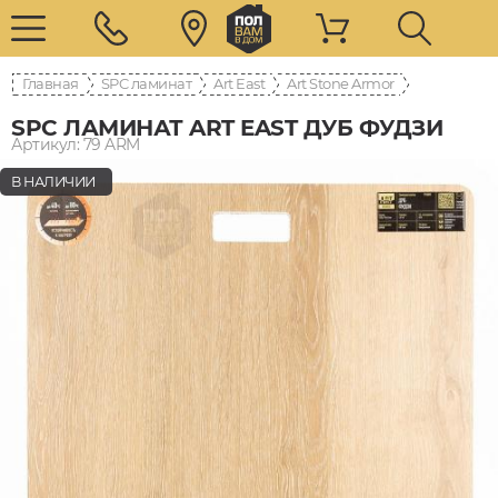
Главная
SPC ламинат
Art East
Art Stone Armor
SPC ЛАМИНАТ ART EAST ДУБ ФУДЗИ
Артикул: 79 ARM
В НАЛИЧИИ