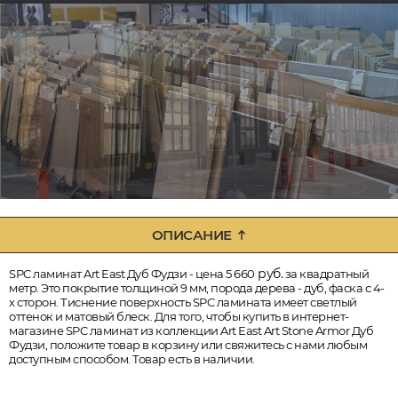
ОПИСАНИЕ
руб.
SPC ламинат Art East Дуб Фудзи - цена 5 660
за квадратный
метр. Это покрытие толщиной 9 мм, порода дерева - дуб, фаска с 4-
х сторон. Тиснение поверхность SPC ламината имеет светлый
оттенок и матовый блеск. Для того, чтобы купить в интернет-
магазине SPC ламинат из коллекции Art East Art Stone Armor Дуб
Фудзи, положите товар в корзину или свяжитесь с нами любым
доступным способом. Товар есть в наличии.