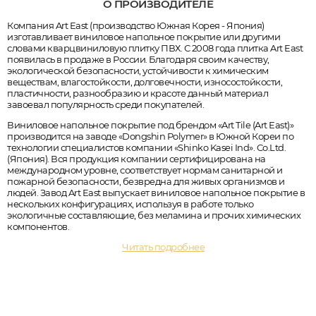
О ПРОИЗВОДИТЕЛЕ
Компания Art East (производство Южная Корея - Япония)
изготавливает виниловое напольное покрытие или другими
словами кварцвиниловую плитку ПВХ. С 2008 года плитка Art East
появилась в продаже в России. Благодаря своим качеству,
экологической безопасности, устойчивости к химическим
веществам, влагостойкости, долговечности, износостойкости,
пластичности, разнообразию и красоте данный материал
завоевал популярность среди покупателей.
Виниловое напольное покрытие под брендом «Art Tile (Art East)»
производится на заводе «Dongshin Polymer» в Южной Кореи по
технологии специалистов компании «Shinko Kasei Ind». Co.Ltd.
(Япония). Вся продукция компании сертифицирована на
международном уровне, соответствует нормам санитарной и
пожарной безопасности, безвредна для живых организмов и
людей. Завод Art East выпускает виниловое напольное покрытие в
нескольких конфигурациях, используя в работе только
экологичные составляющие, без меламина и прочих химических
компонентов.
Читать подробнее