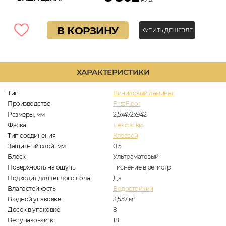
В КОРЗИНУ
КУПИТЬ ДЕШЕВЛЕ
ХАРАКТЕРИСТИКИ
Тип
Виниловый ламинат
Производство
FirstFloor
Размеры, мм
2,5х472х942
Фаска
Без фаски
Тип соединения
Клеевой
Защитный слой, мм
0,5
Блеск
Ультраматовый
Поверхность на ощупь
Тиснение в регистр
Подходит для теплого пола
Да
Влагостойкость
Водостойкий
В одной упаковке
3,557
м
2
Досок в упаковке
8
Вес упаковки, кг
18