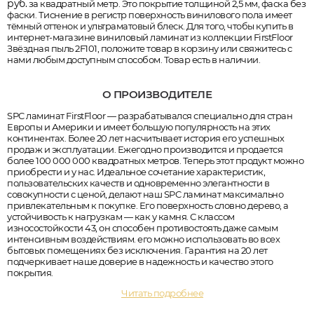
руб.
за квадратный метр. Это покрытие толщиной 2,5 мм, фаска без
фаски. Тиснение в регистр поверхность винилового пола имеет
тёмный оттенок и ультраматовый блеск. Для того, чтобы купить в
интернет-магазине виниловый ламинат из коллекции FirstFloor
Звёздная пыль 2F101, положите товар в корзину или свяжитесь с
нами любым доступным способом. Товар есть в наличии.
О ПРОИЗВОДИТЕЛЕ
SPC ламинат FirstFloor — разрабатывался специально для стран
Европы и Америки и имеет большую популярность на этих
континентах. Более 20 лет насчитывает история его успешных
продаж и эксплуатации. Ежегодно производится и продается
более 100 000 000 квадратных метров. Теперь этот продукт можно
приобрести и у нас. Идеальное сочетание характеристик,
пользовательских качеств и одновременно элегантности в
совокупности с ценой, делают наш SPC ламинат максимально
привлекательным к покупке. Его поверхность словно дерево, а
устойчивость к нагрузкам — как у камня. С классом
износостойкости 43, он способен противостоять даже самым
интенсивным воздействиям. его можно использовать во всех
бытовых помещениях без исключения. Гарантия на 20 лет
подчеркивает наше доверие в надежность и качество этого
покрытия.
Читать подробнее