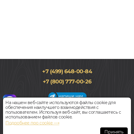
+7 (499) 648-00-84
472x942, 2,5мм
+7 (800) 777-00-26
0,5, Под плитку и камень, Микроцемент, Водостойкий
2 390
руб.
Цена за 1 м²
На нашем веб-сайте используются файлы cookie для
обеспечения наилучшего взаимодействия с
График работы салона
пользователем. Используя веб-сайт, вы соглашаетесь с
БЫСТРЫЙ ЗАКАЗ
КУПИТЬ
Пн-Вс с 09:00 до 21:00
использованием файлов cookie.
Наш адрес:
127018, г. Москва,
Подробнее про cookie ⟶
ул.Складочная, д.1, строение 9
Принять