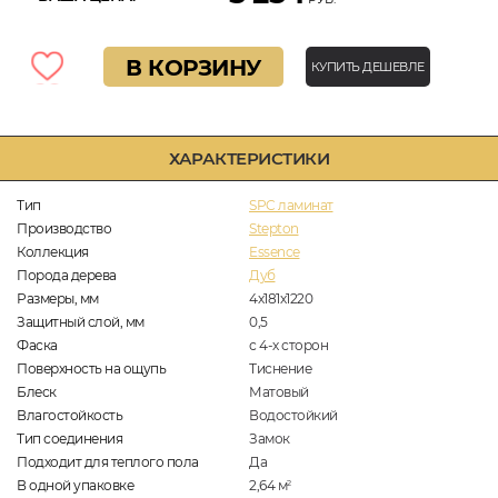
В КОРЗИНУ
КУПИТЬ ДЕШЕВЛЕ
ХАРАКТЕРИСТИКИ
Тип
SPC ламинат
Производство
Stepton
Коллекция
Essence
Порода дерева
Дуб
Размеры, мм
4х181х1220
Защитный слой, мм
0,5
Фаска
с 4-х сторон
Поверхность на ощупь
Тиснение
Блеск
Матовый
Влагостойкость
Водостойкий
Тип соединения
Замок
Подходит для теплого пола
Да
В одной упаковке
2,64
м
2