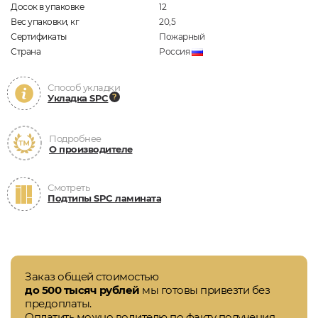
Досок в упаковке
12
Вес упаковки, кг
20,5
Сертификаты
Пожарный
Страна
Россия
Способ укладки
Укладка SPC
Подробнее
О производителе
Смотреть
Подтипы SPC ламината
Заказ общей стоимостью
до 500 тысяч рублей
мы готовы привезти без
предоплаты.
Оплатить можно водителю по факту получения