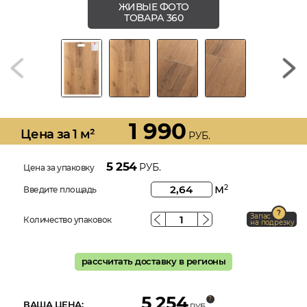
ЖИВЫЕ ФОТО
ТОВАРА 360
1 990
Цена за 1 м²
РУБ.
5 254
РУБ.
Цена за упаковку
м
2
Введите площадь
Запас
Количество упаковок
на подрезку
рассчитать доставку в регионы
5 254
ВАША ЦЕНА:
РУБ.