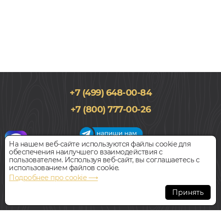
+7 (499) 648-00-84
181x1220, 4мм
+7 (800) 777-00-26
0,5, Дуб, Однополосный, Водостойкий
1 990
руб.
Цена за 1 м²
На нашем веб-сайте используются файлы cookie для
обеспечения наилучшего взаимодействия с
График работы салона
пользователем. Используя веб-сайт, вы соглашаетесь с
БЫСТРЫЙ ЗАКАЗ
КУПИТЬ
Пн-Вс с 09:00 до 21:00
использованием файлов cookie.
Наш адрес:
127018, г. Москва,
Подробнее про cookie ⟶
ул.Складочная, д.1, строение 9
SPC ламинат
Принять
STEPTON ДУБ МОНРЕАЛЬ 2014-6
Всегда свободная парковка
В НАЛИЧИИ
© Интернет-магазин Polvamvdom.ru 2011-2026. Все права