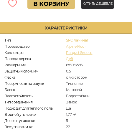
В КОРЗИНУ
КУПИТЬ ДЕШЕВЛЕ
ХАРАКТЕРИСТИКИ
Тип
SPC ламинат
Производство
Alpine Floor
Коллекция
Parquet Sirocco
Порода дерева
Дуб
Размеры, мм
6х595х595
Защитный слой, мм
0,5
Фаска
с 4-х сторон
Поверхность на ощупь
Тиснение
Блеск
Матовый
Влагостойкость
Водостойкий
Тип соединения
Замок
Подходит для теплого пола
Да
В одной упаковке
1,77
м
2
Досок в упаковке
5
Вес упаковки, кг
22