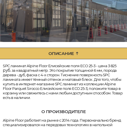
ОПИСАНИЕ
SPC ламинат Alpine Floor Елисейские поля ECO 25-3 - цена 3 825
руб.
за квадратный метр. Это покрытие толщиной 6 мм, порода
дерева - дуб, фаска с 4-х сторон. Тиснение поверхность SPC
ламината имеет тёмный оттенок и матовый блеск. Для того, чтобы
купить в интернет-магазине SPC ламинат из коллекции Alpine
Floor Parquet Sirocco Елисейские поля ECO 25-3, положите товар в
корзину или свяжитесь с нами любым доступным способом. Товар
есть в наличии.
О ПРОИЗВОДИТЕЛЕ
Alpine Floor работает на рынке с 2014 года. Первоначально бренд
специализировался на передовых технологиях в напольной