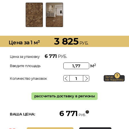
3 825
Цена за 1 м²
РУБ.
6 771
РУБ.
Цена за упаковку
м
2
Введите площадь
Запас
Количество упаковок
на подрезку
рассчитать доставку в регионы
6 771
ВАША ЦЕНА:
РУБ.