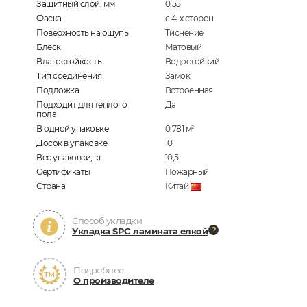
Защитный слой, мм
0,55
Фаска
с 4-х сторон
Поверхность на ощупь
Тиснение
Блеск
Матовый
Влагостойкость
Водостойкий
Тип соединения
Замок
Подложка
Встроенная
Подходит для теплого
Да
пола
В одной упаковке
0,781
м
2
Досок в упаковке
10
Вес упаковки, кг
10,5
Сертификаты
Пожарный
Страна
Китай
Способ укладки
Укладка SPC ламината елкой
Подробнее
О производителе