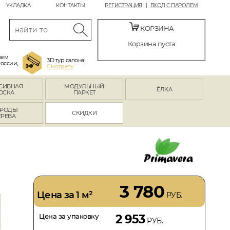
УКЛАДКА
КОНТАКТЫ
РЕГИСТРАЦИЯ
ВХОД С ПАРОЛЕМ
КОРЗИНА
Корзина пуста
яем
3D тур салона!
России,
Смотреть
СИВНАЯ
МОДУЛЬНЫЙ
ЁЛКА
ОСКА
ПАРКЕТ
РОДЫ
СКИДКИ
ЕРЕВА
3 780
Цена за 1 м²
РУБ.
Цена за упаковку
2 953
РУБ.