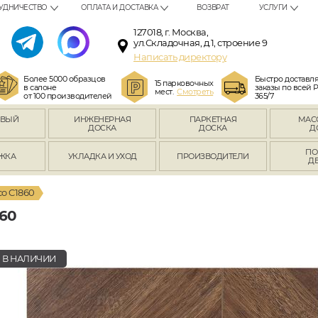
УДНИЧЕСТВО
ОПЛАТА И ДОСТАВКА
ВОЗВРАТ
УСЛУГИ
127018, г. Москва,
ул.Складочная, д.1, строение 9
Написать директору
Более 5000 образцов
Быстро доставл
15 парковочных
в салоне
заказы по всей 
мест.
Смотреть
от 100 производителей
365/7
ОВЫЙ
ИНЖЕНЕРНАЯ
ПАРКЕТНАЯ
МАС
Л
ДОСКА
ДОСКА
Д
ПО
ЖКА
УКЛАДКА И УХОД
ПРОИЗВОДИТЕЛИ
Д
co C1860
60
В НАЛИЧИИ