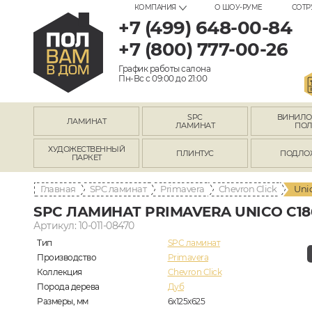
КОМПАНИЯ
О ШОУ-РУМЕ
СОТР
+7 (499) 648-00-84
+7 (800) 777-00-26
График работы салона
Пн-Вс с 09:00 до 21:00
SPC
ВИНИЛ
ЛАМИНАТ
ЛАМИНАТ
ПО
ХУДОЖЕСТВЕННЫЙ
ПЛИНТУС
ПОДЛО
ПАРКЕТ
Главная
SPC ламинат
Primavera
Chevron Click
Uni
SPC ЛАМИНАТ PRIMAVERA UNICO C18
Артикул: 10-011-08470
Тип
SPC ламинат
Производство
Primavera
Коллекция
Chevron Click
Порода дерева
Дуб
Размеры, мм
6х125х625