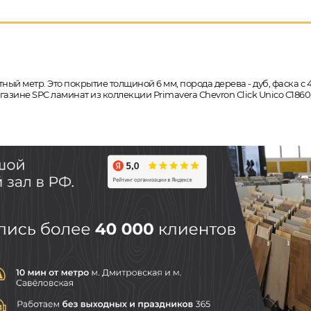
ный метр. Это покрытие толщиной 6 мм, порода дерева - дуб, фаска с
магазине SPC ламинат из коллекции Primavera Chevron Click Unico C18