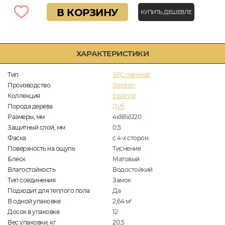
В КОРЗИНУ
КУПИТЬ ДЕШЕВЛЕ
ХАРАКТЕРИСТИКИ
Тип
SPC ламинат
Производство
Stepton
Коллекция
Essence
Порода дерева
Дуб
Размеры, мм
4х181х1220
Защитный слой, мм
0,5
Фаска
с 4-х сторон
Поверхность на ощупь
Тиснение
Блеск
Матовый
Влагостойкость
Водостойкий
Тип соединения
Замок
Подходит для теплого пола
Да
В одной упаковке
2,64
м
2
Досок в упаковке
12
Вес упаковки, кг
20,5