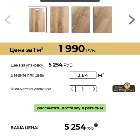
1 990
Цена за 1 м²
РУБ.
5 254
РУБ.
Цена за упаковку
м
2
Введите площадь
Запас
Количество упаковок
на подрезку
рассчитать доставку в регионы
5 254
ВАША ЦЕНА:
РУБ.