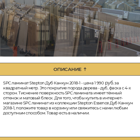
ОПИСАНИЕ
руб.
SPC ламинат Stepton Дуб Канкун 2018-1 - цена 1 990
за
квадратный метр. Это покрытие порода дерева - дуб, фаска с 4-х
сторон. Тиснение поверхность SPC ламината имеет тёмный
оттенок и матовый блеск. Для того, чтобы купить в интернет-
магазине SPC ламинат из коллекции Stepton Essence Дуб Канкун
2018-1, положите товар в корзину или свяжитесь с нами любым
доступным способом. Товар есть в наличии.