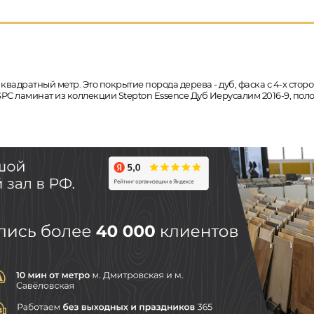
 квадратный метр. Это покрытие порода дерева - дуб, фаска с 4-х сто
 SPC ламинат из коллекции Stepton Essence Дуб Иерусалим 2016-9, по