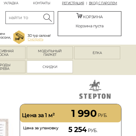
УКЛАДКА
КОНТАКТЫ
РЕГИСТРАЦИЯ
ВХОД С ПАРОЛЕМ
КОРЗИНА
Корзина пуста
яем
3D тур салона!
России,
Смотреть
СИВНАЯ
МОДУЛЬНЫЙ
ЁЛКА
ОСКА
ПАРКЕТ
РОДЫ
СКИДКИ
ЕРЕВА
1 990
Цена за 1 м²
РУБ.
Цена за упаковку
5 254
РУБ.