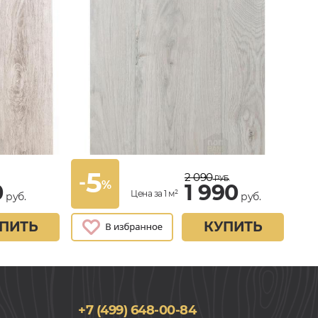
5
2 090
-
РУБ.
%
0
1 990
Цена за 1 м²
руб.
руб.
ПИТЬ
КУПИТЬ
+7 (499) 648-00-84