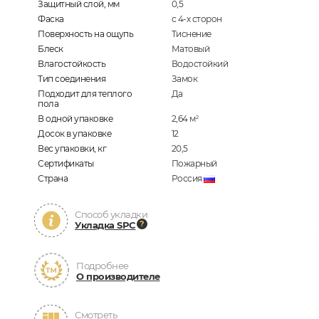
Защитный слой, мм
0,5
Фаска
с 4-х сторон
Поверхность на ощупь
Тиснение
Блеск
Матовый
Влагостойкость
Водостойкий
Тип соединения
Замок
Подходит для теплого
Да
пола
В одной упаковке
2,64
м
2
Досок в упаковке
12
Вес упаковки, кг
20,5
Сертификаты
Пожарный
Страна
Россия
Способ укладки
Укладка SPC
Подробнее
О производителе
Смотреть