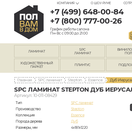
КОМПАНИЯ
О ШОУ-РУМЕ
СОТР
+7 (499) 648-00-84
+7 (800) 777-00-26
График работы салона
Пн-Вс с 09:00 до 21:00
SPC
ВИНИЛ
ЛАМИНАТ
ЛАМИНАТ
ПО
ХУДОЖЕСТВЕННЫЙ
ПЛИНТУС
ПОДЛО
ПАРКЕТ
Главная
SPC ламинат
Stepton
Essence
Дуб Иеруса
SPC ЛАМИНАТ STEPTON ДУБ ИЕРУСАЛ
Артикул: 10-011-08429
Тип
SPC ламинат
Производство
Stepton
Коллекция
Essence
Порода дерева
Дуб
Размеры, мм
4х181х1220