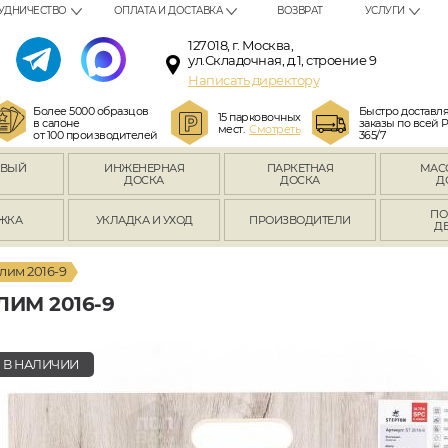
УДНИЧЕСТВО
ОПЛАТА И ДОСТАВКА
ВОЗВРАТ
УСЛУГИ
127018, г. Москва,
ул.Складочная, д.1, строение 9
Написать директору
Более 5000 образцов
Быстро доставл
15 парковочных
в салоне
заказы по всей 
мест.
Смотреть
от 100 производителей
365/7
ОВЫЙ
ИНЖЕНЕРНАЯ
ПАРКЕТНАЯ
МАС
Л
ДОСКА
ДОСКА
Д
ПО
ЖКА
УКЛАДКА И УХОД
ПРОИЗВОДИТЕЛИ
Д
лим 2016-9
ИМ 2016-9
В НАЛИЧИИ