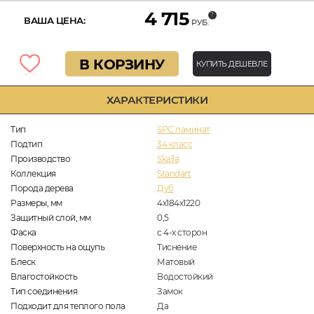
4 715
ВАША ЦЕНА:
РУБ.
В КОРЗИНУ
КУПИТЬ ДЕШЕВЛЕ
ХАРАКТЕРИСТИКИ
Тип
SPC ламинат
Подтип
34 класс
Производство
Skalla
Коллекция
Standart
Порода дерева
Дуб
Размеры, мм
4х184х1220
Защитный слой, мм
0,5
Фаска
с 4-х сторон
Поверхность на ощупь
Тиснение
Блеск
Матовый
Влагостойкость
Водостойкий
Тип соединения
Замок
Подходит для теплого пола
Да