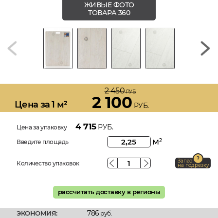
ЖИВЫЕ ФОТО
ТОВАРА 360
2 450
РУБ.
2 100
Цена за 1 м²
РУБ.
4 715
РУБ.
Цена за упаковку
м
2
Введите площадь
Запас
Количество упаковок
на подрезку
рассчитать доставку в регионы
786
ЭКОНОМИЯ:
руб.