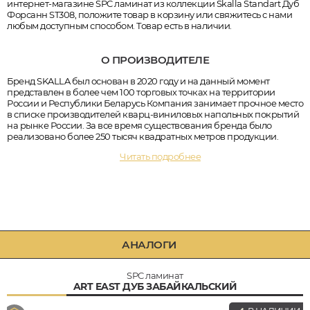
интернет-магазине SPC ламинат из коллекции Skalla Standart Дуб
Форсанн ST308, положите товар в корзину или свяжитесь с нами
любым доступным способом. Товар есть в наличии.
О ПРОИЗВОДИТЕЛЕ
Бренд SKALLA был основан в 2020 году и на данный момент
представлен в более чем 100 торговых точках на территории
России и Республики Беларусь Компания занимает прочное место
в списке производителей кварц-виниловых напольных покрытий
на рынке России. За все время существования бренда было
реализовано более 250 тысяч квадратных метров продукции.
Читать подробнее
АНАЛОГИ
SPC ламинат
ART EAST ДУБ ЗАБАЙКАЛЬСКИЙ