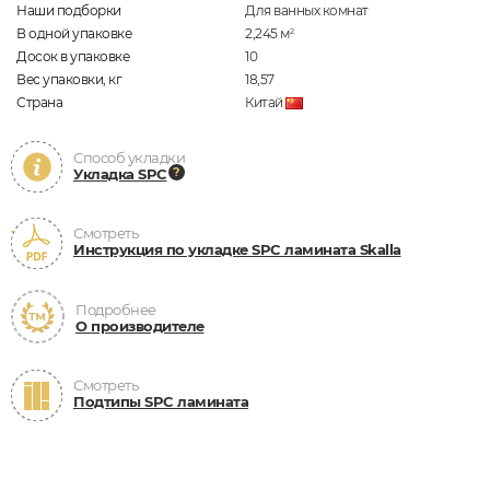
Наши подборки
Для ванных комнат
В одной упаковке
2,245
м
2
Досок в упаковке
10
Вес упаковки, кг
18,57
Страна
Китай
Способ укладки
Укладка SPC
Смотреть
Инструкция по укладке SPC ламината Skalla
Подробнее
О производителе
Смотреть
Подтипы SPC ламината