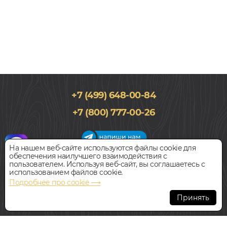
+7 (499) 648-00-84
181x1220, 4мм
+7 (800) 777-00-26
0,5, Дуб, Однополосный, Водостойкий
1 990
руб.
Цена за 1 м²
На нашем веб-сайте используются файлы cookie для
обеспечения наилучшего взаимодействия с
График работы салона
пользователем. Используя веб-сайт, вы соглашаетесь с
БЫСТРЫЙ ЗАКАЗ
КУПИТЬ
Пн-Вс с 09:00 до 21:00
использованием файлов cookie.
Наш адрес:
127018, г. Москва,
Подробнее про cookie ⟶
ул.Складочная, д.1, строение 9
SPC ламинат
Принять
STEPTON ДУБ СИДНЕЙ 2015-9
Всегда свободная парковка
В НАЛИЧИИ
© Интернет-магазин Polvamvdom.ru 2011-2026. Все права