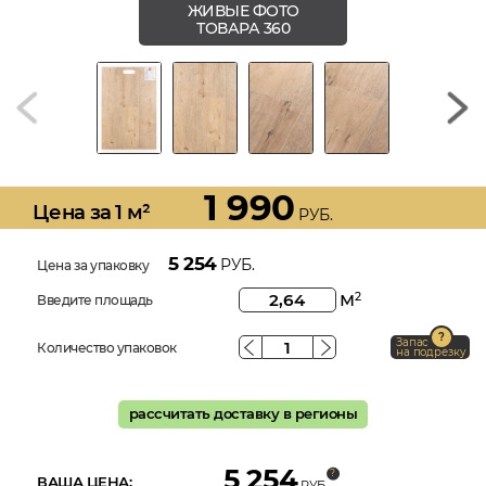
ЖИВЫЕ ФОТО
ТОВАРА 360
1 990
Цена за 1 м²
РУБ.
5 254
РУБ.
Цена за упаковку
м
2
Введите площадь
Запас
Количество упаковок
на подрезку
рассчитать доставку в регионы
5 254
ВАША ЦЕНА:
РУБ.