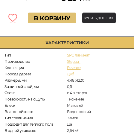
В КОРЗИНУ
КУПИТЬ ДЕШЕВЛЕ
ХАРАКТЕРИСТИКИ
Тип
SPC ламинат
Производство
Stepton
Коллекция
Essence
Порода дерева
Дуб
Размеры, мм
4х181х1220
Защитный слой, мм
0,5
Фаска
с 4-х сторон
Поверхность на ощупь
Тиснение
Блеск
Матовый
Влагостойкость
Водостойкий
Тип соединения
Замок
Подходит для теплого пола
Да
В одной упаковке
2,64
м
2