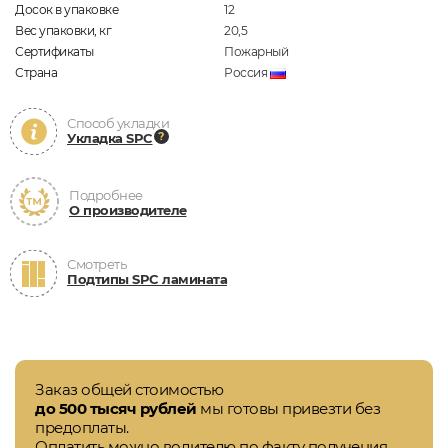
Досок в упаковке
12
Вес упаковки, кг
20,5
Сертификаты
Пожарный
Страна
Россия
Способ укладки
Укладка SPC
Подробнее
О производителе
Смотреть
Подтипы SPC ламината
Заказ общей стоимостью
до 500 тысяч рублей
мы готовы привезти без
предоплаты.
Оплатить можно водителю по факту получения