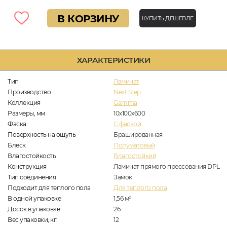
В КОРЗИНУ
КУПИТЬ ДЕШЕВЛЕ
ХАРАКТЕРИСТИКИ
Тип
Ламинат
Производство
Next Step
Коллекция
Gamma
Размеры, мм
10х100х600
Фаска
C фаской
Поверхность на ощупь
Брашированная
Блеск
Полуматовый
Влагостойкость
Влагостойкий
Конструкция
Ламинат прямого прессования DPL
Тип соединения
Замок
Подходит для теплого пола
Для теплого пола
В одной упаковке
1,56
м
2
Досок в упаковке
26
Вес упаковки, кг
12