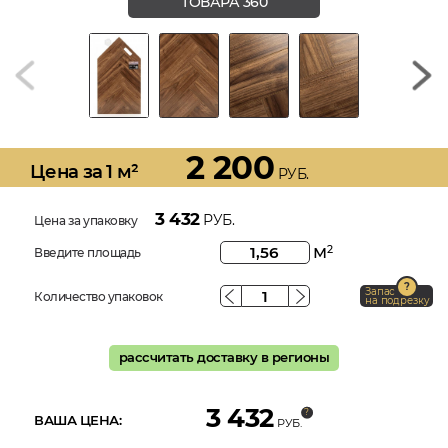
ТОВАРА 360
2 200
Цена за 1 м²
РУБ.
3 432
РУБ.
Цена за упаковку
м
2
Введите площадь
Запас
Количество упаковок
на подрезку
рассчитать доставку в регионы
3 432
ВАША ЦЕНА:
РУБ.